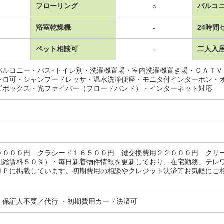
フローリング
バルコ
○
浴室乾燥機
24時間
-
ペット相談可
二人入
-
バルコニー・バス･トイレ別・洗濯機置場・室内洗濯機置き場・ＣＡＴ
ンロ可・シャンプードレッサ・温水洗浄便座・モニタ付インターホン・
ズボックス・光ファイバー（ブロードバンド）・インターネット対応
００００円 クラシード１６５００円 鍵交換費用２２０００円 クリ
回総賃料５０％）・毎日新着物件情報を更新しており、在宅勤務、テレ
ＨＰに掲載しています。初期費用の相談やクレジット決済等お気軽にご
・保証人不要／代行 ・初期費用カード決済可