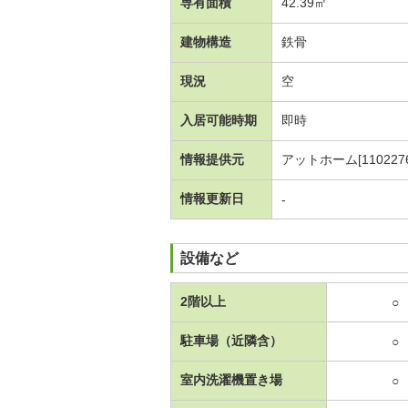
専有面積
42.39㎡
建物構造
鉄骨
現況
空
入居可能時期
即時
情報提供元
アットホーム[1102276
情報更新日
-
設備など
2階以上
○
駐車場（近隣含）
○
室内洗濯機置き場
○