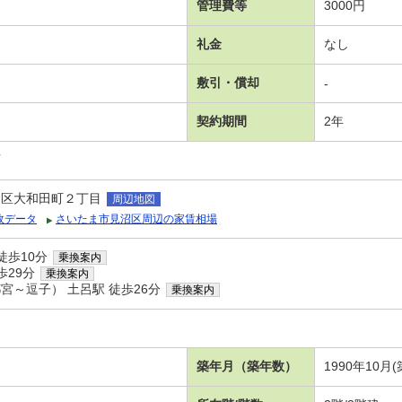
管理費等
3000円
礼金
なし
敷引・償却
-
契約期間
2年
可
沼区大和田町２丁目
周辺地図
政データ
さいたま市見沼区周辺の家賃相場
徒歩10分
乗換案内
歩29分
乗換案内
宮～逗子） 土呂駅 徒歩26分
乗換案内
築年月（築年数）
1990年10月(