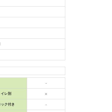
日
-
トイレ別
○
ロック付き
-