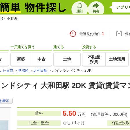
住宅・不動産
1
最近見た物件
保
一戸建てを買う
建てる
投資する
不動産
古
新築
中古
土地
土地活用
投資
いたま市
>
見沼区
>
大和田駅
>
パインランドシティ 2DK
ンドシティ 大和田駅 2DK 賃貸(賃貸
を表示
5.50
賃料
万円 (管理費等：3000円)
礼金・敷金
なし / 1ヶ月
保証金/