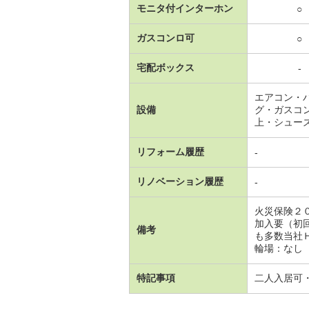
モニタ付インターホン
○
ガスコンロ可
○
宅配ボックス
-
エアコン・
設備
グ・ガスコ
上・シュー
リフォーム履歴
-
リノベーション履歴
-
火災保険２
加入要（初
備考
も多数当社
輪場：なし
特記事項
二人入居可