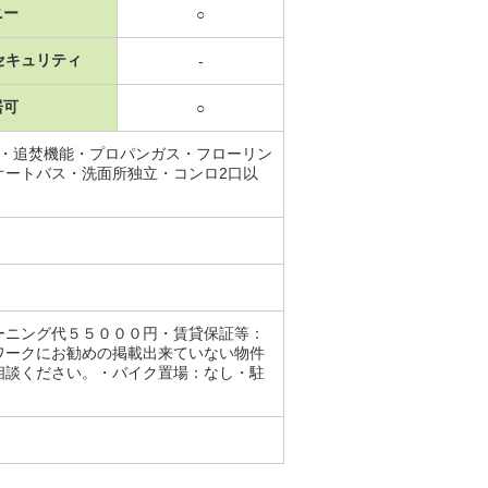
ニー
○
セキュリティ
-
居可
○
Ｖ・追焚機能・プロパンガス・フローリン
オートバス・洗面所独立・コンロ2口以
ーニング代５５０００円・賃貸保証等：
ワークにお勧めの掲載出来ていない物件
相談ください。・バイク置場：なし・駐