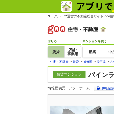
NTTグループ運営の不動産総合サイト goo
借りる
マンションを買う
店舗･
賃貸
新築
中
事業用
住宅・不動産
>
賃貸
>
首都圏
>
埼玉県
>
さ
パインラ
賃貸マンション
情報提供元
アットホーム
印刷画面