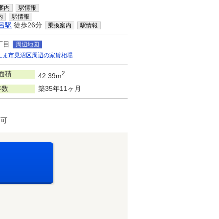
案内
駅情報
内
駅情報
呂駅
徒歩26分
乗換案内
駅情報
丁目
周辺地図
たま市見沼区周辺の家賃相場
面積
2
42.39m
年数
築35年11ヶ月
済可