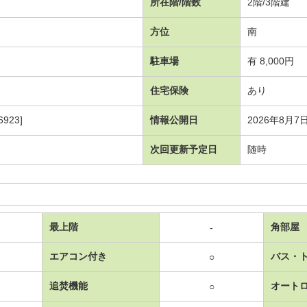
所在階/階数
2階/3階建
方位
南
駐車場
有 8,000円
住宅保険
あり
923]
情報公開日
2026年8月7
次回更新予定日
随時
最上階
角部屋
-
エアコン付き
バス・
○
追焚機能
オート
○