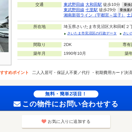
交通
東武野田線
大和田駅
徒歩10分
乗換
東武野田線
七里駅
徒歩29分
乗換案
湘南新宿ライン（宇都宮～逗子）
土
所在地
埼玉県さいたま市見沼区大和田町２
さいたま市見沼区の行政データ
さい
間取り
2DK
専有
築年月
1990年10月
築
すすめポイント
二人入居可・保証人不要／代行 ・初期費用カード決
無料・簡単2項目！
この物件にお問い合わせする
お気に入りに追加する