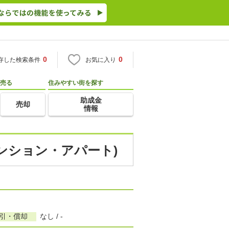
0
0
存した検索条件
お気に入り
売る
住みやすい街を探す
助成金
売却
情報
マンション・アパート)
敷引・償却
なし / -