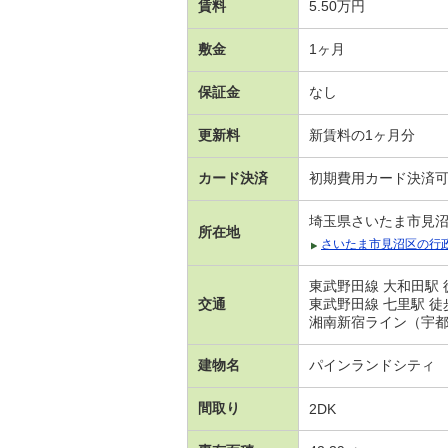
賃料
5.50万円
敷金
1ヶ月
保証金
なし
更新料
新賃料の1ヶ月分
カード決済
初期費用カード決済
埼玉県さいたま市見
所在地
さいたま市見沼区の行
東武野田線 大和田駅 
交通
東武野田線 七里駅 徒
湘南新宿ライン（宇都
建物名
パインランドシティ
間取り
2DK