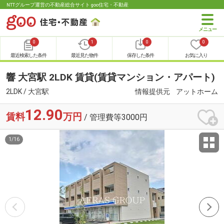
NTTグループ運営の不動産総合サイト goo住宅・不動産
0
1
0
0
最近検索した条件
最近見た物件
保存した条件
お気に入り
響 大宮駅 2LDK 賃貸(賃貸マンション・アパート)
2LDK / 大宮駅
情報提供元
アットホーム
12.90
賃料
万円
/ 管理費等3000円
1
/
16