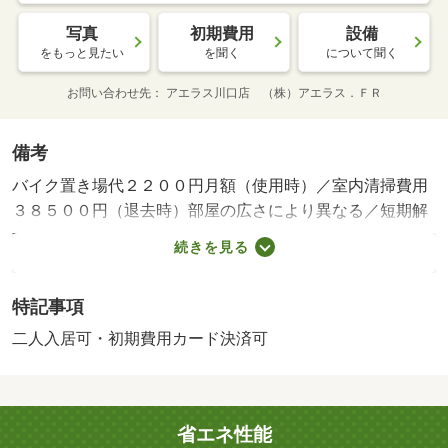
写真
初期費用
設備
をもっと見たい
を聞く
について聞く
お問い合わせ先
アエラス川口店 （株）アエラス．ＦＲ
備考
バイク置き場代２２００円月額（使用時）／室内清掃費用
３８５００円（退去時）部屋の広さにより異なる／短期解
約違約金有（１２ヶ月未満の解約時賃料１ヶ月分）／エア
続きを見る
コン洗浄代１６５００円～（退去時）／木下賃貸友の会費
３１９０円（月額）／駐輪場代借主負担（使用時）・賃貸
特記事項
保証等：加入要（初回：賃料等の８０％、利用手数料５５
０円、継続保証料２００００円）・オンラインで申込から
二人入居可・初期費用カード決済可
契約手続き、ＬＩＮＥでのご相談も可能です／当物件は初
期費用分割払い可（クレジットカード決済も可）／お客様
のご希望に合わせた方法（店頭、オンライン等）で物件を
省エネ性能
ご提案いたします・バイク置場：有（２，２００円／