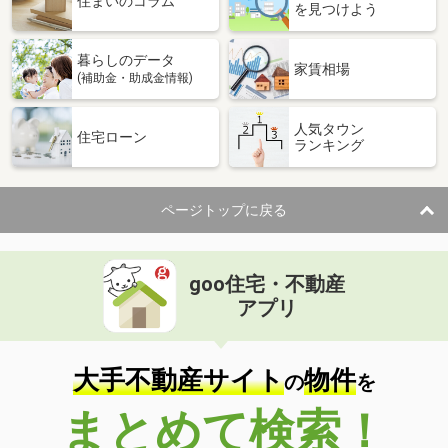
住まいのコラム
を見つけよう
暮らしのデータ
家賃相場
(補助金・助成金情報)
人気タウン
住宅ローン
ランキング
ページトップに戻る
goo住宅・不動産
アプリ
大手不動産サイト
物件
の
を
まとめて検索！