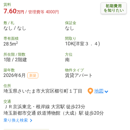
賃料
初期費用
7.60
を知りたい
/ 管理費等 4000円
万円
敷 / 礼
保証金
なし / なし
なし
専有面積
間取り
2
1DK(洋室３．４)
28.5m
所在階 / 階数
方位
1階 / 2階建
南
築年数
物件タイプ
2026年6月
賃貸アパート
新築
住所
埼玉県さいたま市大宮区櫛引町１丁目
地図
交通
ＪＲ京浜東北・根岸線 大宮駅 徒歩23分
埼玉新都市交通 鉄道博物館（大成）駅 徒歩20分
乗り換え検索