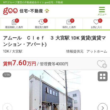
NTTグループ運営の不動産総合サイト goo住宅・不動産
0
1
0
0
最近検索した条件
最近見た物件
保存した条件
お気に入り
アムール Ｃｌｅｆ ３ 大宮駅 1DK 賃貸(賃貸マ
ンション・アパート)
1DK / 大宮駅
情報提供元
アットホーム
7.60
賃料
万円
/ 管理費等4000円
1
/
16