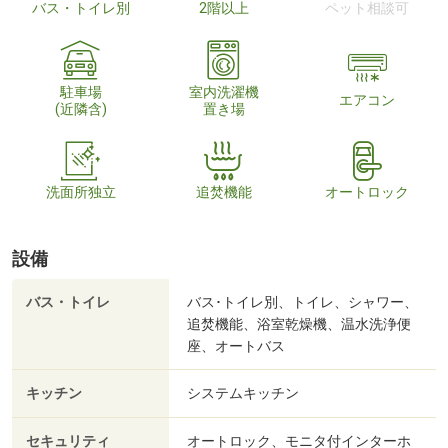
バス・トイレ別
2階以上
ペット相談可
駐車場
室内洗濯機
エアコン
(近隣含)
置き場
洗面所独立
追焚機能
オートロック
設備
バス・トイレ
バス･トイレ別、トイレ、シャワー、
追焚機能、浴室乾燥機、温水洗浄便
座、オートバス
キッチン
システムキッチン
セキュリティ
オートロック、モニタ付インターホ