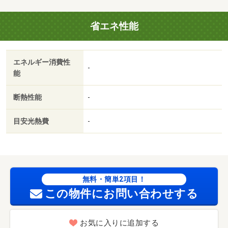
回) 2750円
省エネ性能
エネルギー消費性
-
能
断熱性能
-
目安光熱費
-
無料・簡単2項目！
この物件にお問い合わせする
お気に入りに追加する