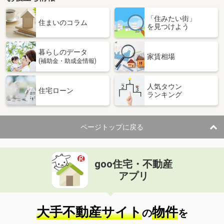
「住みたい街」
住まいのコラム
を見つけよう
暮らしのデータ
家賃相場
(補助金・助成金情報)
人気タウン
住宅ローン
ランキング
ページトップに戻る
goo住宅・不動産
アプリ
大手不動産サイト
物件
の
を