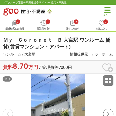
NTTグループ運営の不動産総合サイト goo住宅・不動産
0
1
0
0
最近検索した条件
最近見た物件
保存した条件
お気に入り
Ｍｙ Ｃｏｒｏｎｅｔ Ｂ 大宮駅 ワンルーム 賃
貸(賃貸マンション・アパート)
ワンルーム / 大宮駅
情報提供元
アットホーム
8.70
賃料
万円
/ 管理費等7000円
1
/
16