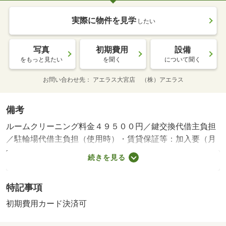
実際に物件を見学
したい
写真
初期費用
設備
をもっと見たい
を聞く
について聞く
お問い合わせ先
アエラス大宮店 （株）アエラス
備考
ルームクリーニング料金４９５００円／鍵交換代借主負担
／駐輪場代借主負担（使用時）・賃貸保証等：加入要（月
額：賃料等の３．４％＋８００円）・鍵交換代：あり１
続きを見る
６，５００円～・オンラインで申込から契約手続き、ＬＩ
ＮＥでのご相談も可能です／当物件は初期費用分割払い可
特記事項
（クレジットカード決済も可）／お客様のご希望に合わせ
た方法（店頭、オンライン等）で物件をご提案いたしま
初期費用カード決済可
す・駐輪場：有/室内清掃費用 49500円/ICロック電池(初