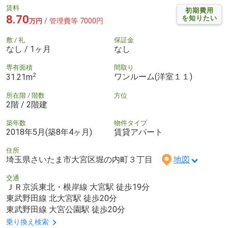
賃料
初期費用
8.70
を知りたい
/ 管理費等 7000円
万円
敷 / 礼
保証金
なし / 1ヶ月
なし
専有面積
間取り
2
ワンルーム(洋室１１)
31.21m
所在階 / 階数
方位
2階 / 2階建
築年数
物件タイプ
2018年5月(築8年4ヶ月)
賃貸アパート
住所
埼玉県さいたま市大宮区堀の内町３丁目
地図
交通
ＪＲ京浜東北・根岸線 大宮駅 徒歩19分
東武野田線 北大宮駅 徒歩20分
東武野田線 大宮公園駅 徒歩20分
乗り換え検索