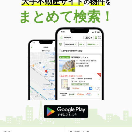
大手不動産サイト
物件
の
を
まとめて検索！