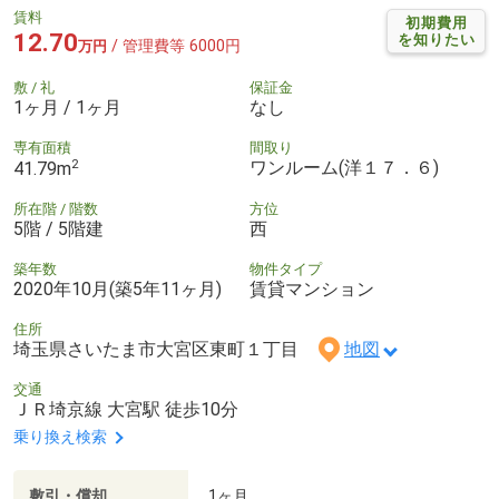
賃料
初期費用
12.70
を知りたい
/ 管理費等 6000円
万円
敷 / 礼
保証金
1ヶ月 / 1ヶ月
なし
専有面積
間取り
2
ワンルーム(洋１７．６)
41.79m
所在階 / 階数
方位
5階 / 5階建
西
築年数
物件タイプ
2020年10月(築5年11ヶ月)
賃貸マンション
住所
埼玉県さいたま市大宮区東町１丁目
地図
交通
ＪＲ埼京線 大宮駅 徒歩10分
乗り換え検索
敷引・償却
1ヶ月