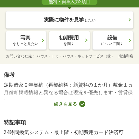
無料・簡単入力2項目
実際に物件を見学
したい
写真
初期費用
設備
をもっと見たい
を聞く
について聞く
お問い合わせ先
ハウス・トゥ・ハウス・ネットサービス（株） 南浦和店
備考
定期借家２年契約（再契約料：新賃料の１か月）敷金１ヵ
月償却掲載情報と異なる場合は現況を優先します・賃貸保
証等：加入要（要保証会社加入備考：初回保証料賃料総額
続きを見る
の５０％ 月額継続保証料８００円 口座振替手数料：月
額８８０円（税込））・鍵交換代：あり２０，９００円
特記事項
～・大宮駅から徒歩１０分（８００ｍ）の好立地☆・駐輪
場：有・仲介手数料：１．１ヶ月/２４時間サポート 16500
24時間換気システム・最上階・初期費用カード決済可