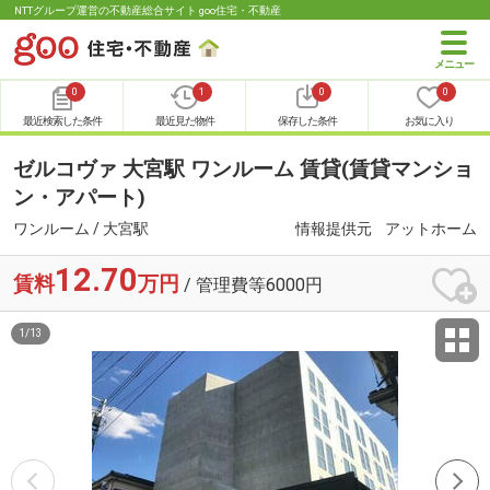
NTTグループ運営の不動産総合サイト goo住宅・不動産
0
1
0
0
最近検索した条件
最近見た物件
保存した条件
お気に入り
ゼルコヴァ 大宮駅 ワンルーム 賃貸(賃貸マンショ
ン・アパート)
ワンルーム / 大宮駅
情報提供元
アットホーム
12.70
賃料
万円
/ 管理費等6000円
1
/
13