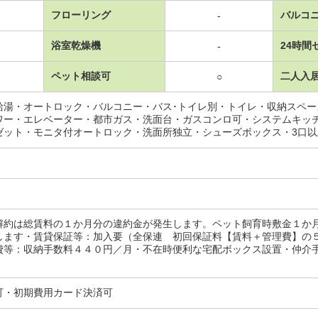
フローリング
バルコ
-
浴室乾燥機
24時間
-
ペット相談可
二人入
○
給湯・オートロック・バルコニー・バス･トイレ別・トイレ・収納スペ
ワー・エレベーター・都市ガス・洗面台・ガスコンロ可・システムキッ
ゼット・モニタ付オートロック・洗面所独立・シューズボックス・3口
解約は総賃料の１か月分の違約金が発生します。ペット飼育時敷金１か
します・賃貸保証等：加入要（全保連 初回保証料【賃料＋管理費】の
等：収納手数料４４０円／月・不在時便利な宅配ボックス設置・仲介手数料
可・初期費用カード決済可