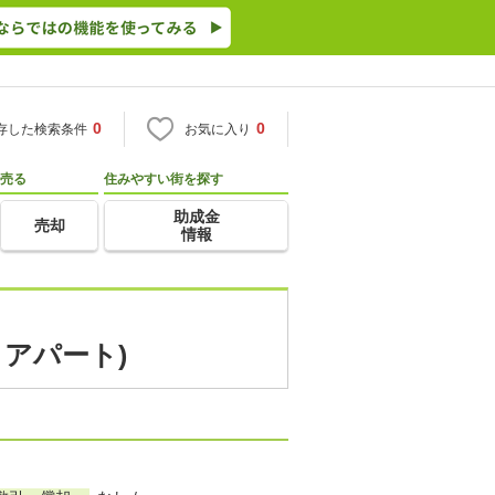
0
0
存した検索条件
お気に入り
売る
住みやすい街を探す
助成金
売却
情報
・アパート)