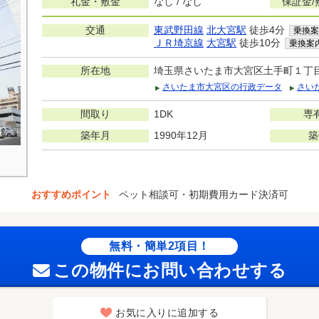
礼金・敷金
なし / なし
保証金/
交通
東武野田線
北大宮駅
徒歩4分
乗換案
ＪＲ埼京線
大宮駅
徒歩10分
乗換案
所在地
埼玉県さいたま市大宮区土手町１丁
さいたま市大宮区の行政データ
さい
間取り
1DK
専
築年月
1990年12月
築
おすすめポイント
ペット相談可・初期費用カード決済可
無料・簡単2項目！
この物件にお問い合わせする
お気に入りに追加する