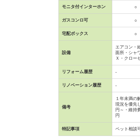
モニタ付インターホン
○
ガスコンロ可
○
宅配ボックス
○
エアコン・
設備
面所・シャ
Ｘ・クロー
リフォーム履歴
-
リノベーション履歴
-
１年未満の
現況を優先
備考
円～・維持費
円
特記事項
ペット相談