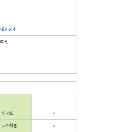
場を探す
00円
日
-
トイレ別
○
ロック付き
○