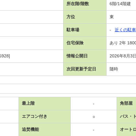
所在階/階数
6階/14階建
方位
東
駐車場
-
近くの駐車
住宅保険
あり 2年 180
928]
情報公開日
2026年8月3
次回更新予定日
随時
最上階
角部屋
-
エアコン付き
バス・
○
追焚機能
オート
-