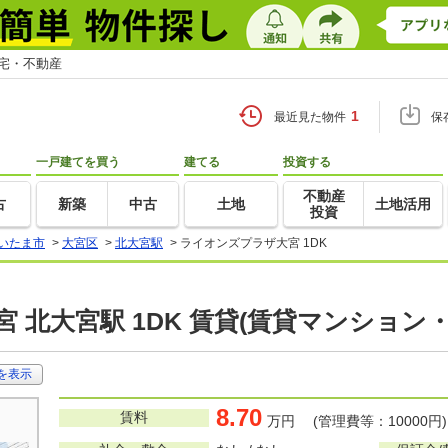
住宅・不動産
1
最近見た物件
保
一戸建てを買う
建てる
投資する
不動産
古
新築
中古
土地
土地活用
投資
いたま市
>
大宮区
>
北大宮駅
>
ライオンズプラザ大宮 1DK
 北大宮駅 1DK 賃貸(賃貸マンション
を表示
8.70
賃料
万円 (管理費等：10000円)