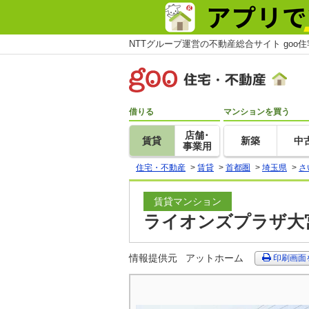
NTTグループ運営の不動産総合サイト goo
借りる
マンションを買う
店舗･
賃貸
新築
中
事業用
住宅・不動産
>
賃貸
>
首都圏
>
埼玉県
>
さ
賃貸マンション
ライオンズプラザ大宮
情報提供元
アットホーム
印刷画面