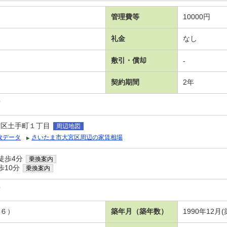
管理費等
10000円
礼金
なし
敷引・償却
-
契約期間
2年
可
宮区土手町１丁目
周辺地図
政データ
さいたま市大宮区周辺の家賃相場
徒歩4分
乗換案内
歩10分
乗換案内
宮
和６）
築年月（築年数）
1990年12月