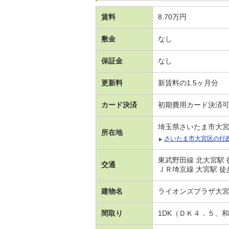
賃料
8.70万円
敷金
なし
保証金
なし
更新料
新賃料の1.5ヶ月分
カード決済
初期費用カード決済
埼玉県さいたま市大
所在地
さいたま市大宮区の行
東武野田線 北大宮駅 
交通
ＪＲ埼京線 大宮駅 徒
建物名
ライオンズプラザ大
間取り
1DK（ＤＫ４．５、