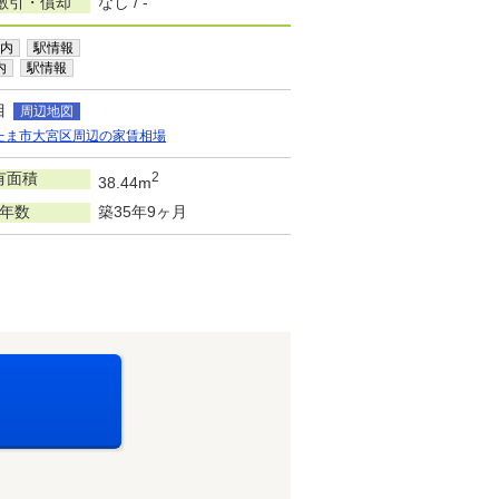
敷引・償却
なし / -
内
駅情報
内
駅情報
目
周辺地図
たま市大宮区周辺の家賃相場
有面積
2
38.44m
年数
築35年9ヶ月