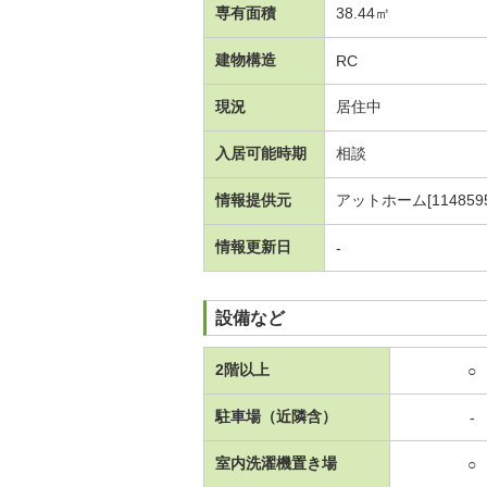
専有面積
38.44㎡
建物構造
RC
現況
居住中
入居可能時期
相談
情報提供元
アットホーム[1148595
情報更新日
-
設備など
2階以上
○
駐車場（近隣含）
-
室内洗濯機置き場
○