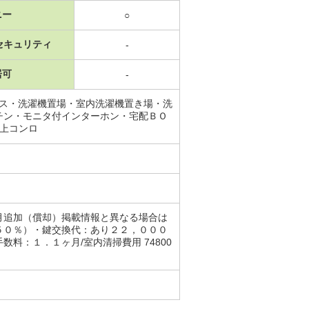
ニー
○
セキュリティ
-
居可
-
ース・洗濯機置場・室内洗濯機置き場・洗
チン・モニタ付インターホン・宅配ＢＯ
以上コンロ
月追加（償却）掲載情報と異なる場合は
５０％）・鍵交換代：あり２２，０００
：１．１ヶ月/室内清掃費用 74800