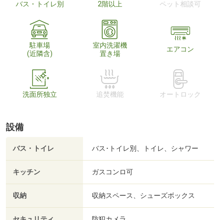
バス・トイレ別
2階以上
ペット相談可
駐車場
室内洗濯機
エアコン
(近隣含)
置き場
洗面所独立
追焚機能
オートロック
設備
バス・トイレ
バス･トイレ別、トイレ、シャワー
キッチン
ガスコンロ可
収納
収納スペース、シューズボックス
セキュリティ
防犯カメラ