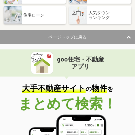
人気タウン
住宅ローン
ランキング
ページトップに戻る
goo住宅・不動産
アプリ
大手不動産サイト
物件
の
を
まとめて検索！