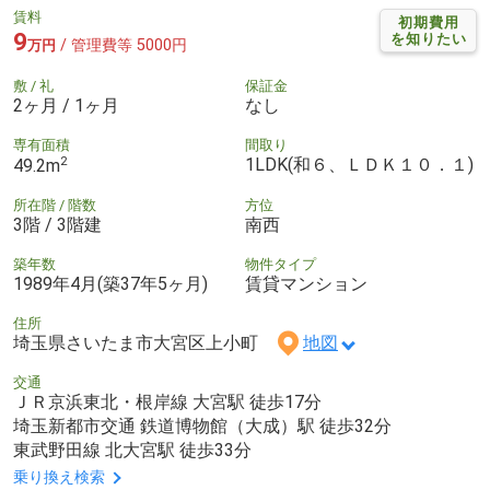
賃料
初期費用
9
を知りたい
/ 管理費等 5000円
万円
敷 / 礼
保証金
2ヶ月 / 1ヶ月
なし
専有面積
間取り
2
1LDK(和６、ＬＤＫ１０．１)
49.2m
所在階 / 階数
方位
3階 / 3階建
南西
築年数
物件タイプ
1989年4月(築37年5ヶ月)
賃貸マンション
住所
埼玉県さいたま市大宮区上小町
地図
交通
ＪＲ京浜東北・根岸線 大宮駅 徒歩17分
埼玉新都市交通 鉄道博物館（大成）駅 徒歩32分
東武野田線 北大宮駅 徒歩33分
乗り換え検索