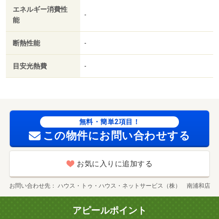
エネルギー消費性
を整えられる独立洗面台を採用しています。防犯カメラ付
-
能
きの物件となっています。角部屋物件はいかがでしょう
か。・バイク置場：なし・駐輪場：なし
断熱性能
-
目安光熱費
-
無料・簡単2項目！
この物件にお問い合わせする
お気に入りに追加する
お問い合わせ先
ハウス・トゥ・ハウス・ネットサービス（株） 南浦和店
アピールポイント