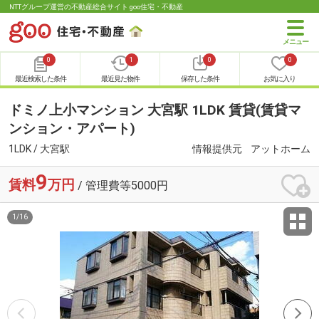
NTTグループ運営の不動産総合サイト goo住宅・不動産
0
1
0
0
最近検索した条件
最近見た物件
保存した条件
お気に入り
ドミノ上小マンション 大宮駅 1LDK 賃貸(賃貸マ
ンション・アパート)
1LDK / 大宮駅
情報提供元
アットホーム
9
賃料
万円
/ 管理費等5000円
1
/
16