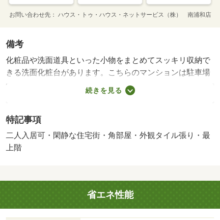
お問い合わせ先
ハウス・トゥ・ハウス・ネットサービス（株） 南浦和店
備考
化粧品や洗面道具といった小物をまとめてスッキリ収納で
きる洗面化粧台があります。こちらのマンションは駐車場
が月額１３２００円でご利用いただけます。住み替えをご
続きを見る
希望の方へこの物件は令和８年８月の入居日指定物件で
す。１ＬＤＫの広々したお部屋は、充実した生活の糧で
特記事項
す。片方にしか他の住戸が接していないため、隣人との騒
音トラブルも起こりにくい角部屋になります。インターネ
二人入居可・閑静な住宅街・角部屋・外観タイル張り・最
ットの使用が可能な物件です。こちらのお部屋で新しい生
上階
活を始めてみませんか。使い勝手の良いシューズボックス
があり、必要な時に靴をすぐに出せます。・賃貸保証等：
加入要（加入要 日本セーフティ㈱ 初回保証料：月支払
省エネ性能
額（家賃＋共益費＋駐車料）の５０％ 更新１年毎：１
０，０００円）・鍵交換代：あり１８，７００円～・化粧
品やスタイリング剤などをまとめて出して、サッと身支度