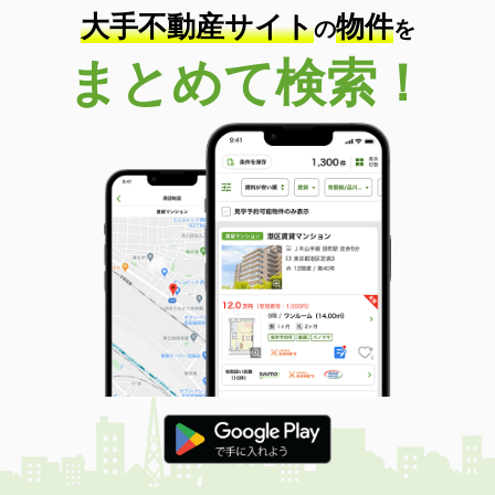
大手不動産サイト
物件
の
を
まとめて検索！