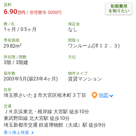
賃料
初期費用
6.90
を知りたい
/ 管理費等 5000円
万円
敷 / 礼
保証金
1ヶ月 / 0.5ヶ月
なし
専有面積
間取り
2
ワンルーム(洋１２．３)
29.82m
所在階 / 階数
方位
3階 / 3階建
築年数
物件タイプ
2003年5月(築23年4ヶ月)
賃貸マンション
住所
埼玉県さいたま市大宮区桜木町３丁目
地図
交通
ＪＲ京浜東北・根岸線 大宮駅 徒歩10分
東武野田線 北大宮駅 徒歩10分
埼玉新都市交通 鉄道博物館（大成）駅 徒歩9分
乗り換え検索