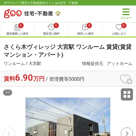
NTTグループ運営の不動産総合サイト goo住宅・不動産
0
1
0
0
最近検索した条件
最近見た物件
保存した条件
お気に入り
さくら木ヴィレッジ 大宮駅 ワンルーム 賃貸(賃貸
マンション・アパート)
ワンルーム / 大宮駅
情報提供元
アットホーム
6.90
賃料
万円
/ 管理費等5000円
1
/
2