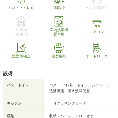
バス・トイレ別
2階以上
ペット相談可
駐車場
室内洗濯機
エアコン
(近隣含)
置き場
洗面所独立
追焚機能
オートロック
設備
バス・トイレ
バス･トイレ別、トイレ、シャワー、
追焚機能、温水洗浄便座
キッチン
ＩＨクッキングヒータ
収納
収納スペース、クローゼット