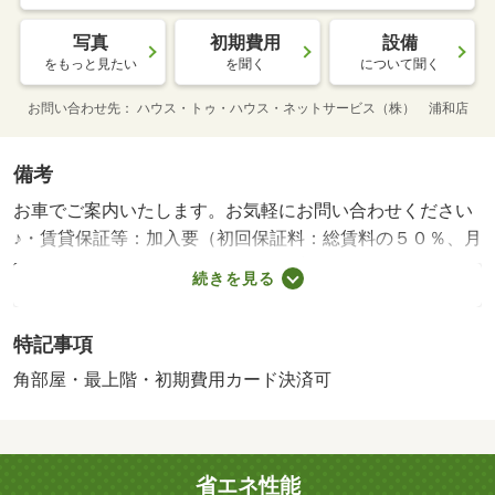
写真
初期費用
設備
をもっと見たい
を聞く
について聞く
お問い合わせ先
ハウス・トゥ・ハウス・ネットサービス（株） 浦和店
備考
お車でご案内いたします。お気軽にお問い合わせください
♪・賃貸保証等：加入要（初回保証料：総賃料の５０％、月
額保証料：月額総賃料の２％）・鍵交換代：あり１９，８
続きを見る
００円～・人気の角部屋☆・駐輪場：有（３，３００円／
月）・仲介手数料：１．１ヶ月/駐輪ステッカー 220円
特記事項
角部屋・最上階・初期費用カード決済可
省エネ性能