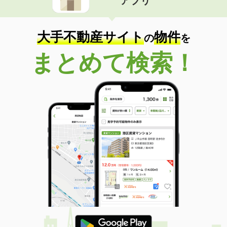
アプリ
大手不動産サイト
物件
の
を
まとめて検索！