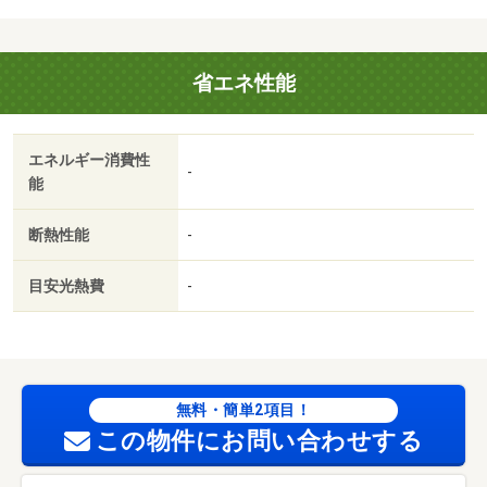
してみてくださいね。お住まいにネットの回線を繋げまし
たので暮らしに役立ちます。ゆったりとした３ＬＤＫの物
件です。駐輪場付き物件です。入居時からインターネット
省エネ性能
環境が整っており、動画やＳＮＳを見るためにすぐにイン
ターネットを使いたいという方にもおすすめです。・賃貸
保証等：加入要（機関保証加入必須。 機関保証料は月額
エネルギー消費性
賃料等総額の３．４％＋８００円／月（商品あり））・鍵
-
能
交換代：あり１６，５００円～・収納はシューズボック
ス・ウォークインクロゼットなどが備え付けられているの
断熱性能
-
で、衣類や日用品の収納に重宝します。お手入れや収納の
しやすい洗面化粧台が設置されています。・駐輪場：有/室
目安光熱費
-
内清掃費用 99000円
無料・簡単2項目！
この物件にお問い合わせする