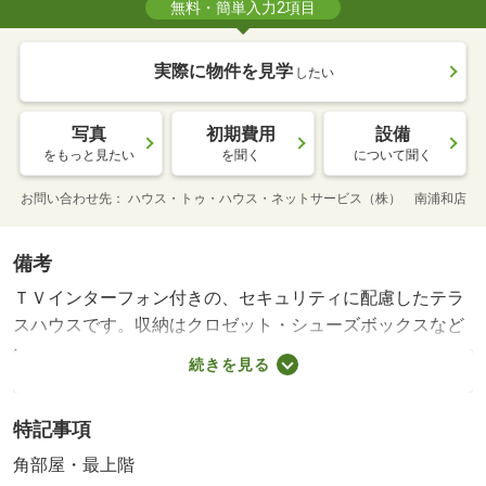
無料・簡単入力2項目
実際に物件を見学
したい
写真
初期費用
設備
をもっと見たい
を聞く
について聞く
お問い合わせ先
ハウス・トゥ・ハウス・ネットサービス（株） 南浦和店
備考
ＴＶインターフォン付きの、セキュリティに配慮したテラ
スハウスです。収納はクロゼット・シューズボックスなど
豊富なので、衣類や履き物の整理がしやすく便利です。洗
続きを見る
面化粧台があるのでお洒落のチェックをするときにも役立
ちます。追い焚き機能付きのお風呂です。ＢＳアンテナが
特記事項
設置されていて、加入後すぐにＢＳが視聴できます。入居
日指定２０２６年９月の物件はココにございますので確認
角部屋・最上階