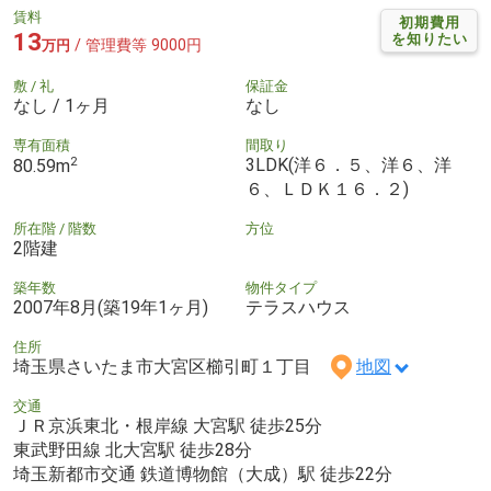
賃料
初期費用
13
を知りたい
/ 管理費等 9000円
万円
敷 / 礼
保証金
なし / 1ヶ月
なし
専有面積
間取り
2
3LDK(洋６．５、洋６、洋
80.59m
６、ＬＤＫ１６．２)
所在階 / 階数
方位
2階建
築年数
物件タイプ
2007年8月(築19年1ヶ月)
テラスハウス
住所
埼玉県さいたま市大宮区櫛引町１丁目
地図
交通
ＪＲ京浜東北・根岸線 大宮駅 徒歩25分
東武野田線 北大宮駅 徒歩28分
埼玉新都市交通 鉄道博物館（大成）駅 徒歩22分