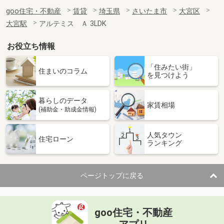
goo住宅・不動産
賃貸
埼玉県
さいたま市
大宮区
大宮駅
アルテミス Ａ 3LDK
お役立ち情報
「住みたい街」
住まいのコラム
を見つけよう
暮らしのデータ
家賃相場
(補助金・助成金情報)
人気タウン
住宅ローン
ランキング
ページトップに戻る
goo住宅・不動産