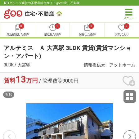
NTTグループ運営の不動産総合サイト goo住宅・不動産
0
1
0
0
最近検索した条件
最近見た物件
保存した条件
お気に入り
アルテミス Ａ 大宮駅 3LDK 賃貸(賃貸マンショ
ン・アパート)
3LDK / 大宮駅
情報提供元
アットホーム
13
賃料
万円
/ 管理費等9000円
1
/
16