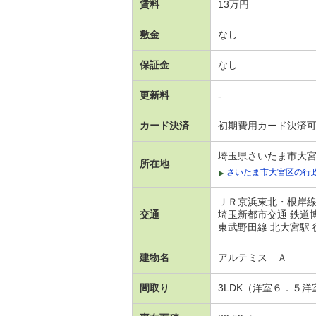
賃料
13万円
敷金
なし
保証金
なし
更新料
-
カード決済
初期費用カード決済
埼玉県さいたま市大
所在地
さいたま市大宮区の行
ＪＲ京浜東北・根岸線 
交通
埼玉新都市交通 鉄道
東武野田線 北大宮駅 
建物名
アルテミス Ａ
間取り
3LDK（洋室６．５