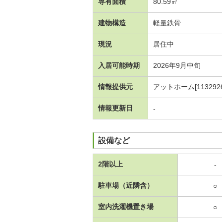
専有面積
80.59㎡
建物構造
軽量鉄骨
現況
居住中
入居可能時期
2026年9月中旬
情報提供元
アットホーム[1132926
情報更新日
-
設備など
2階以上
-
駐車場（近隣含）
○
室内洗濯機置き場
○