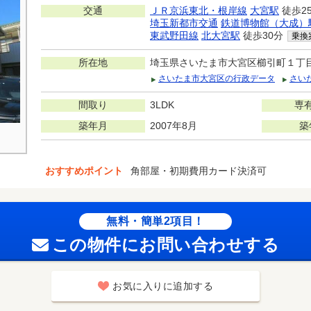
交通
ＪＲ京浜東北・根岸線
大宮駅
徒歩2
埼玉新都市交通
鉄道博物館（大成）
東武野田線
北大宮駅
徒歩30分
乗換
所在地
埼玉県さいたま市大宮区櫛引町１丁
さいたま市大宮区の行政データ
さい
間取り
3LDK
専
築年月
2007年8月
築
おすすめポイント
角部屋・初期費用カード決済可
無料・簡単2項目！
この物件にお問い合わせする
お気に入りに追加する