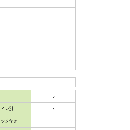
日
○
トイレ別
○
ロック付き
-