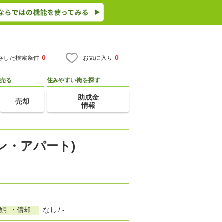
0
0
存した検索条件
お気に入り
売る
住みやすい街を探す
助成金
売却
情報
ョン・アパート)
敷引・償却
なし / -