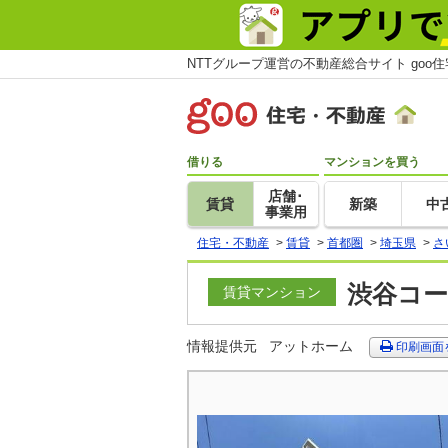
NTTグループ運営の不動産総合サイト goo
借りる
マンションを買う
店舗･
賃貸
新築
中
事業用
住宅・不動産
>
賃貸
>
首都圏
>
埼玉県
>
さ
渋谷コー
賃貸マンション
情報提供元
アットホーム
印刷画面