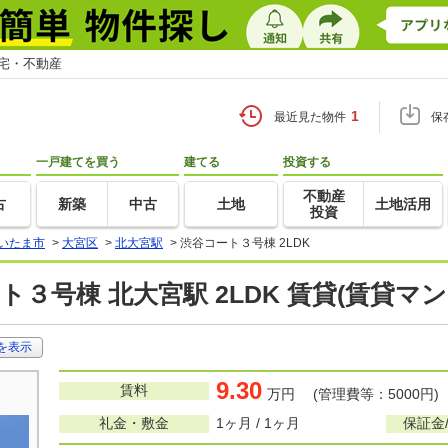
住宅・不動産
1
最近見た物件
保
一戸建てを買う
建てる
投資する
不動産
古
新築
中古
土地
土地活用
投資
いたま市
>
大宮区
>
北大宮駅
>
渋谷コート３号棟 2LDK
ト３号棟 北大宮駅 2LDK 賃貸(賃貸マ
を表示
9.30
賃料
万円 (管理費等：5000円)
礼金・敷金
1ヶ月 / 1ヶ月
保証金