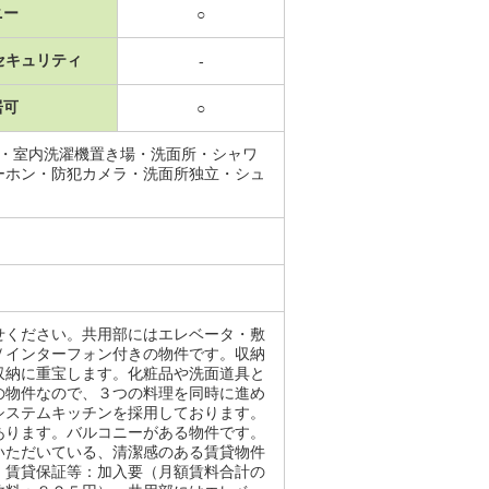
ニー
○
セキュリティ
-
居可
○
場・室内洗濯機置き場・洗面所・シャワ
ーホン・防犯カメラ・洗面所独立・シュ
せください。共用部にはエレベータ・敷
Ｖインターフォン付きの物件です。収納
収納に重宝します。化粧品や洗面道具と
の物件なので、３つの料理を同時に進め
システムキッチンを採用しております。
あります。バルコニーがある物件です。
いただいている、清潔感のある賃貸物件
・賃貸保証等：加入要（月額賃料合計の