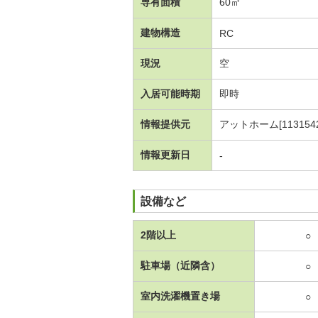
専有面積
60㎡
建物構造
RC
現況
空
入居可能時期
即時
情報提供元
アットホーム[1131542
情報更新日
-
設備など
2階以上
○
駐車場（近隣含）
○
室内洗濯機置き場
○