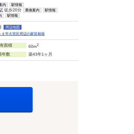
案内
駅情報
駅
徒歩20分
乗換案内
駅情報
内
駅情報
目
周辺地図
たま市大宮区周辺の家賃相場
有面積
2
60m
築年数
築43年1ヶ月