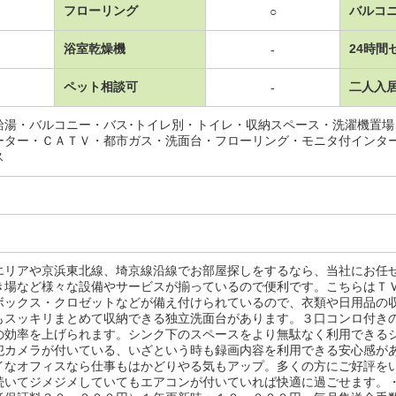
フローリング
バルコ
○
浴室乾燥機
24時間
-
ペット相談可
二人入
-
給湯・バルコニー・バス･トイレ別・トイレ・収納スペース・洗濯機置
ーター・ＣＡＴＶ・都市ガス・洗面台・フローリング・モニタ付インタ
ス
エリアや京浜東北線、埼京線沿線でお部屋探しをするなら、当社にお任
き場など様々な設備やサービスが揃っているので便利です。こちらはＴ
ボックス・クロゼットなどが備え付けられているので、衣類や日用品の
もスッキリまとめて収納できる独立洗面台があります。３口コンロ付き
の効率を上げられます。シンク下のスペースをより無駄なく利用できる
犯カメラが付いている、いざという時も録画内容を利用できる安心感が
イなオフィスなら仕事もはかどりやる気もアップ。多くの方にご好評を
続いてジメジメしていてもエアコンが付いていれば快適に過ごせます。