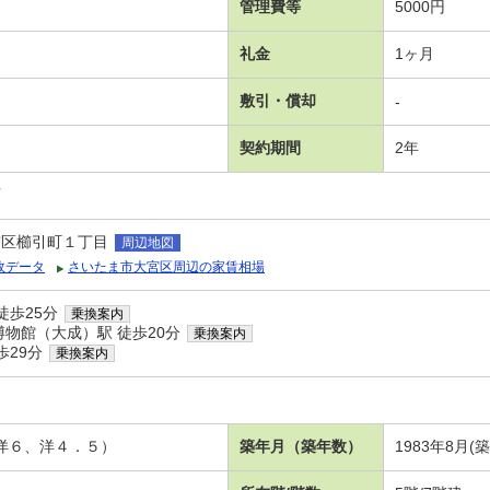
管理費等
5000円
礼金
1ヶ月
敷引・償却
-
契約期間
2年
可
宮区櫛引町１丁目
周辺地図
政データ
さいたま市大宮区周辺の家賃相場
徒歩25分
乗換案内
博物館（大成）駅 徒歩20分
乗換案内
歩29分
乗換案内
、洋６、洋４．５）
築年月（築年数）
1983年8月(