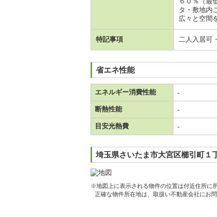
６０％（最
タ・敷地内
広々と空間
特記事項
二人入居可
省エネ性能
エネルギー消費性能
-
断熱性能
-
目安光熱費
-
埼玉県さいたま市大宮区櫛引町１丁
※地図上に表示される物件の位置は付近住所に
正確な物件所在地は、取扱い不動産会社にお問