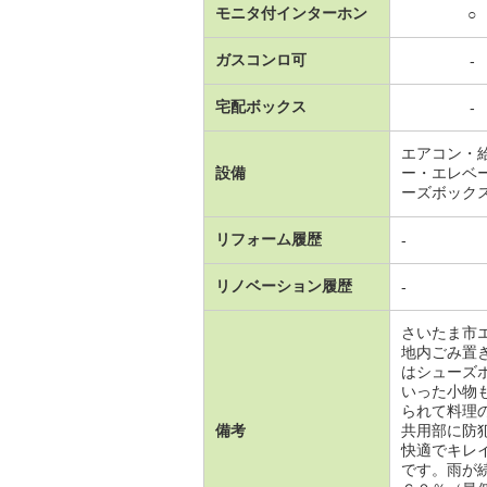
モニタ付インターホン
○
ガスコンロ可
-
宅配ボックス
-
エアコン・
設備
ー・エレベ
ーズボック
リフォーム履歴
-
リノベーション履歴
-
さいたま市
地内ごみ置
はシューズ
いった小物
られて料理
備考
共用部に防
快適でキレ
です。雨が