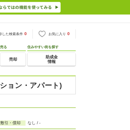
0
0
存した検索条件
お気に入り
売る
住みやすい街を探す
助成金
売却
情報
ンション・アパート)
/敷引・償却
なし / -