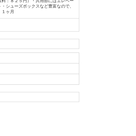
数料：８２５円）・共用部にはエレベー
ト・シューズボックスなど豊富なので、
．１ヶ月