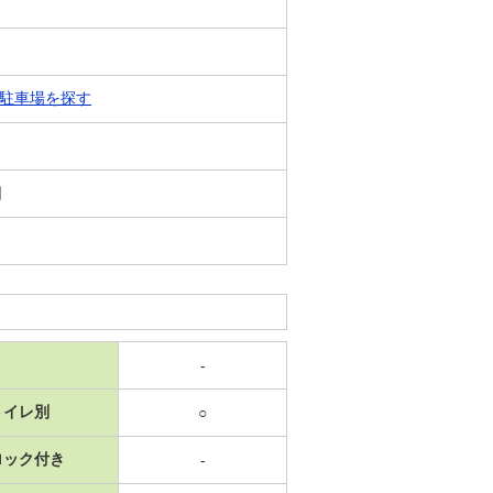
駐車場を探す
日
-
トイレ別
○
ロック付き
-