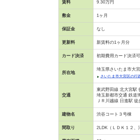
賃料
9.30万円
敷金
1ヶ月
保証金
なし
更新料
新賃料の1ヶ月分
カード決済
初期費用カード決済
埼玉県さいたま市大
所在地
さいたま市大宮区の行
東武野田線 北大宮駅 
交通
埼玉新都市交通 鉄道
ＪＲ川越線 日進駅 徒
建物名
渋谷コート３号棟
間取り
2LDK（ＬＤＫ１２