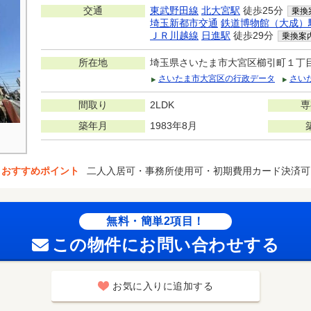
交通
東武野田線
北大宮駅
徒歩25分
乗換
埼玉新都市交通
鉄道博物館（大成）
ＪＲ川越線
日進駅
徒歩29分
乗換案
所在地
埼玉県さいたま市大宮区櫛引町１丁
さいたま市大宮区の行政データ
さい
間取り
2LDK
専
築年月
1983年8月
おすすめポイント
二人入居可・事務所使用可・初期費用カード決済可
無料・簡単2項目！
この物件にお問い合わせする
お気に入りに追加する