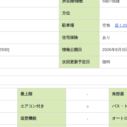
所在階/階数
5階/7階建
方位
駐車場
空無
近くの
住宅保険
あり
930]
情報公開日
2026年8月3
次回更新予定日
随時
最上階
角部屋
-
エアコン付き
バス・
○
追焚機能
オート
-