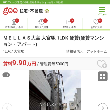
NTTグループ運営の不動産総合サイト goo住宅・不動産
0
1
0
0
最近検索した条件
最近見た物件
保存した条件
お気に入り
ＭＥＬＬＡＳ大宮 大宮駅 1LDK 賃貸(賃貸マンシ
ョン・アパート)
1LDK / 大宮駅
情報提供元
アットホーム
9.90
賃料
万円
/ 管理費等5000円
1
/
5