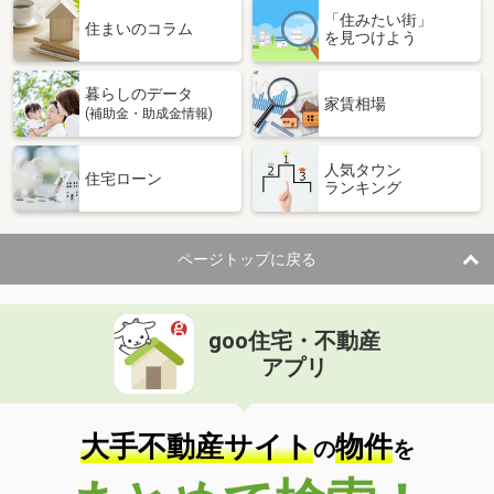
「住みたい街」
住まいのコラム
を見つけよう
暮らしのデータ
家賃相場
(補助金・助成金情報)
人気タウン
住宅ローン
ランキング
ページトップに戻る
goo住宅・不動産
アプリ
大手不動産サイト
物件
の
を