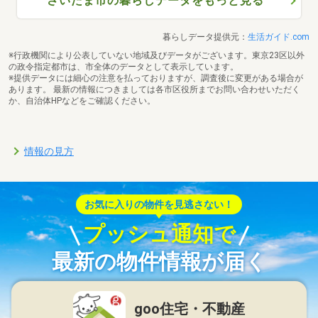
さいたま市の暮らしデータをもっと見る
暮らしデータ提供元：
生活ガイド.com
※行政機関により公表していない地域及びデータがございます。東京23区以外
の政令指定都市は、市全体のデータとして表示しています。
※提供データには細心の注意を払っておりますが、調査後に変更がある場合が
あります。 最新の情報につきましては各市区役所までお問い合わせいただく
か、自治体HPなどをご確認ください。
情報の見方
お気に入りの物件を見逃さない！
プッシュ通知で
最新の物件情報が届く
goo住宅・不動産