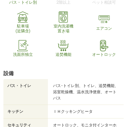
バス・トイレ別
2階以上
ペット相談可
駐車場
室内洗濯機
エアコン
(近隣含)
置き場
洗面所独立
追焚機能
オートロック
設備
バス・トイレ
バス･トイレ別、トイレ、追焚機能、
浴室乾燥機、温水洗浄便座、オート
バス
キッチン
ＩＨクッキングヒータ
セキュリティ
オートロック、モニタ付インターホ