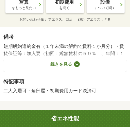
写真
初期費用
設備
をもっと見たい
を聞く
について聞く
お問い合わせ先
アエラス川口店 （株）アエラス．ＦＲ
備考
短期解約違約金有（１年未満の解約で賃料１か月分）・賃
貸保証等：加入要（初回：総額賃料の５０％￣、年間：１
５，０００円／月間：８８０円（振替手数料込み））・オ
続きを見る
ンラインで申込から契約手続き、ＬＩＮＥでのご相談も可
能です／当物件は初期費用分割払い可（クレジットカード
特記事項
決済も可）／お客様のご希望に合わせた方法（店頭、オン
ライン等）で物件をご提案いたします/室内清掃費用 44000
二人入居可・角部屋・初期費用カード決済可
円/24時間サポートシステム 27500円/スマートロックシス
テム利用登録料 27500円/火災保険料 20000円
省エネ性能