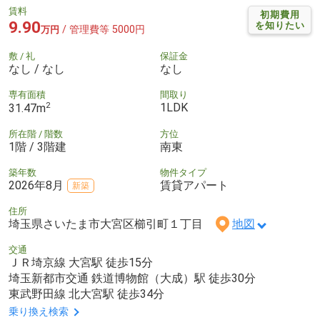
賃料
初期費用
9.90
を知りたい
/ 管理費等 5000円
万円
敷 / 礼
保証金
なし / なし
なし
専有面積
間取り
2
1LDK
31.47m
所在階 / 階数
方位
1階 / 3階建
南東
築年数
物件タイプ
2026年8月
賃貸アパート
新築
住所
埼玉県さいたま市大宮区櫛引町１丁目
地図
交通
ＪＲ埼京線 大宮駅 徒歩15分
埼玉新都市交通 鉄道博物館（大成）駅 徒歩30分
東武野田線 北大宮駅 徒歩34分
乗り換え検索