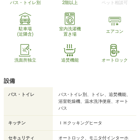
バス・トイレ別
2階以上
ペット相談可
駐車場
室内洗濯機
エアコン
(近隣含)
置き場
洗面所独立
追焚機能
オートロック
設備
バス・トイレ
バス･トイレ別、トイレ、追焚機能、
浴室乾燥機、温水洗浄便座、オート
バス
キッチン
ＩＨクッキングヒータ
セキュリティ
オートロック、モニタ付インターホ