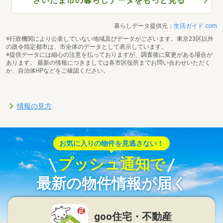
さいたま市の暮らしデータをもっと見る
暮らしデータ提供元：
生活ガイド.com
※行政機関により公表していない地域及びデータがございます。東京23区以外
の政令指定都市は、市全体のデータとして表示しています。
※提供データには細心の注意を払っておりますが、調査後に変更がある場合が
あります。 最新の情報につきましては各市区役所までお問い合わせいただく
か、自治体HPなどをご確認ください。
情報の見方
お気に入りの物件を見逃さない！
プッシュ通知で
最新の物件情報が届く
goo住宅・不動産