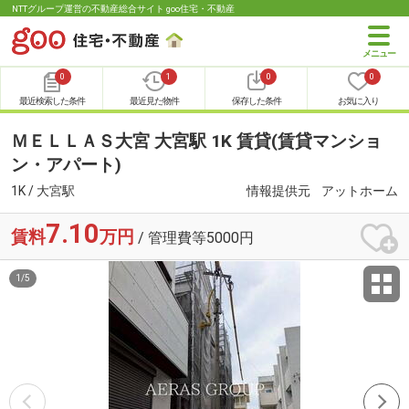
NTTグループ運営の不動産総合サイト goo住宅・不動産
0
1
0
0
最近検索した条件
最近見た物件
保存した条件
お気に入り
ＭＥＬＬＡＳ大宮 大宮駅 1K 賃貸(賃貸マンショ
ン・アパート)
1K / 大宮駅
情報提供元
アットホーム
7.10
賃料
万円
/ 管理費等5000円
1
/
5