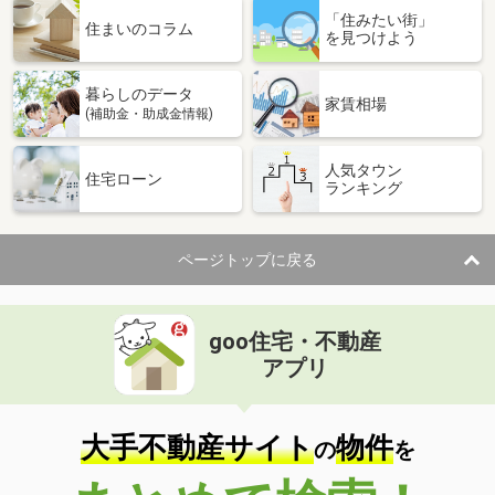
「住みたい街」
住まいのコラム
を見つけよう
暮らしのデータ
家賃相場
(補助金・助成金情報)
人気タウン
住宅ローン
ランキング
ページトップに戻る
goo住宅・不動産
アプリ
大手不動産サイト
物件
の
を