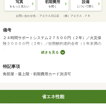
写真
初期費用
設備
をもっと見たい
を聞く
について聞く
お問い合わせ先
アエラス川口店 （株）アエラス．ＦＲ
備考
２４時間サポートシステム２７５００円（２年）／火災保
険２００００円（２年）／短期解約違約金有（１年未満の
場合、賃料１か月分）・賃貸保証等：加入要（初回：総額
続きを見る
賃料の５０％￣、年間：１５，０００円／月間：８８０円
（振替手数料込み））・オンラインで申込から契約手続
特記事項
き、ＬＩＮＥでのご相談も可能です／当物件は初期費用分
割払い可（クレジットカード決済も可）／お客様のご希望
角部屋・最上階・初期費用カード決済可
に合わせた方法（店頭、オンライン等）で物件をご提案い
たします/室内清掃費用 44000円/スマートロックシステム
利用登録料 27500円
省エネ性能