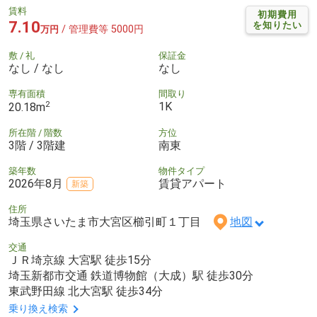
賃料
初期費用
7.10
を知りたい
/ 管理費等 5000円
万円
敷 / 礼
保証金
なし / なし
なし
専有面積
間取り
2
1K
20.18m
所在階 / 階数
方位
3階 / 3階建
南東
築年数
物件タイプ
2026年8月
賃貸アパート
新築
住所
埼玉県さいたま市大宮区櫛引町１丁目
地図
交通
ＪＲ埼京線 大宮駅 徒歩15分
埼玉新都市交通 鉄道博物館（大成）駅 徒歩30分
東武野田線 北大宮駅 徒歩34分
乗り換え検索