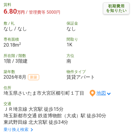
賃料
初期費用
6.80
を知りたい
/ 管理費等 5000円
万円
敷 / 礼
保証金
なし / なし
なし
専有面積
間取り
2
1K
20.18m
所在階 / 階数
方位
1階 / 3階建
南
築年数
物件タイプ
2026年8月
賃貸アパート
新築
住所
埼玉県さいたま市大宮区櫛引町１丁目
地図
交通
ＪＲ埼京線 大宮駅 徒歩15分
埼玉新都市交通 鉄道博物館（大成）駅 徒歩30分
東武野田線 北大宮駅 徒歩34分
乗り換え検索