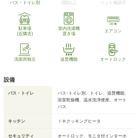
バス・トイレ別
2階以上
ペット相談可
駐車場
室内洗濯機
エアコン
(近隣含)
置き場
洗面所独立
追焚機能
オートロック
設備
バス・トイレ
バス･トイレ別、トイレ、追焚機能、
浴室乾燥機、温水洗浄便座、オート
バス
キッチン
ＩＨクッキングヒータ
セキュリティ
オートロック、モニタ付インターホ