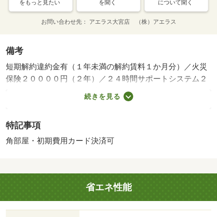
をもっと見たい
を聞く
について聞く
お問い合わせ先
アエラス大宮店 （株）アエラス
備考
短期解約違約金有（１年未満の解約賃料１か月分）／火災
保険２００００円（２年）／２４時間サポートシステム２
７５００円（２年）・賃貸保証等：加入要（初回：総額賃
続きを見る
料の５０％￣、年間：１５，０００円／月間：８８０円
（振替手数料込み））・オンラインで申込から契約手続
特記事項
き、ＬＩＮＥでのご相談も可能です／当物件は初期費用分
割払い可（クレジットカード決済も可）／お客様のご希望
角部屋・初期費用カード決済可
に合わせた方法（店頭、オンライン等）で物件をご提案い
たします/室内清掃費用 44000円/スマートロックシステム
利用登録料 27500円
省エネ性能