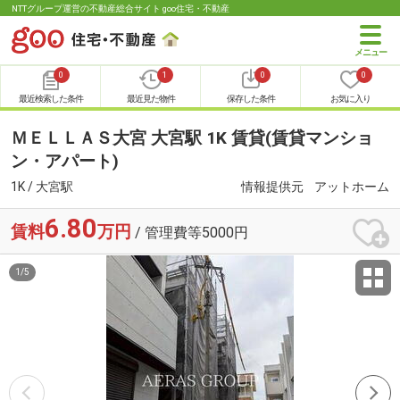
NTTグループ運営の不動産総合サイト goo住宅・不動産
0
1
0
0
最近検索した条件
最近見た物件
保存した条件
お気に入り
ＭＥＬＬＡＳ大宮 大宮駅 1K 賃貸(賃貸マンショ
ン・アパート)
1K / 大宮駅
情報提供元
アットホーム
6.80
賃料
万円
/ 管理費等5000円
1
/
5