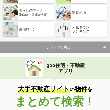
暮らしのデータ
家賃相場
(補助金・助成金情報)
人気タウン
住宅ローン
ランキング
ページトップに戻る
goo住宅・不動産
アプリ
大手不動産サイト
物件
の
を
まとめて検索！