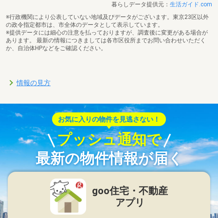
暮らしデータ提供元：
生活ガイド.com
※行政機関により公表していない地域及びデータがございます。東京23区以外
の政令指定都市は、市全体のデータとして表示しています。
※提供データには細心の注意を払っておりますが、調査後に変更がある場合が
あります。 最新の情報につきましては各市区役所までお問い合わせいただく
か、自治体HPなどをご確認ください。
情報の見方
お気に入りの物件を見逃さない！
プッシュ通知で
最新の物件情報が届く
goo住宅・不動産
アプリ