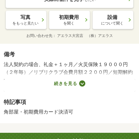
写真
初期費用
設備
をもっと見たい
を聞く
について聞く
お問い合わせ先
アエラス大宮店 （株）アエラス
備考
法人契約の場合、礼金＋１ヶ月／火災保険１９０００円
（２年毎）／リブリクラブ会費月額２２００円／短期解約
違約金有（１年未満賃料＋管理費の１ヶ月分）／駐輪場代
続きを見る
借主負担（使用時）・賃貸保証等：加入要（初回：月額支
払合計の１００％、月額：月額支払い合計の１．１％、口
特記事項
座振替手数料：３３０円）・鍵交換代：あり２４，２００
円～・オンラインで申込から契約手続き、ＬＩＮＥでのご
角部屋・初期費用カード決済可
相談も可能です／当物件は初期費用分割払い可（クレジッ
トカード決済も可）／お客様のご希望に合わせた方法（店
頭、オンライン等）で物件をご提案いたします・駐輪場：