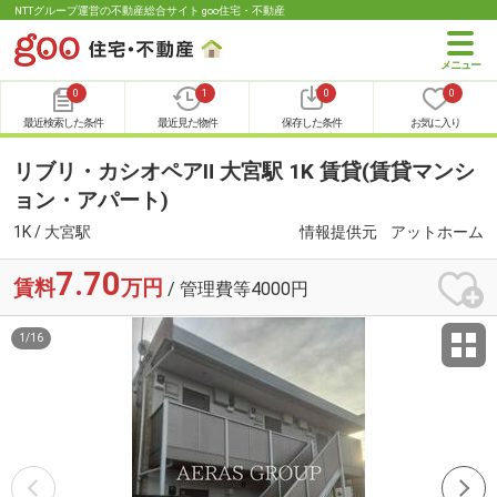
NTTグループ運営の不動産総合サイト goo住宅・不動産
0
1
0
0
最近検索した条件
最近見た物件
保存した条件
お気に入り
リブリ・カシオペアⅡ 大宮駅 1K 賃貸(賃貸マンシ
ョン・アパート)
1K / 大宮駅
情報提供元
アットホーム
7.70
賃料
万円
/ 管理費等4000円
1
/
16