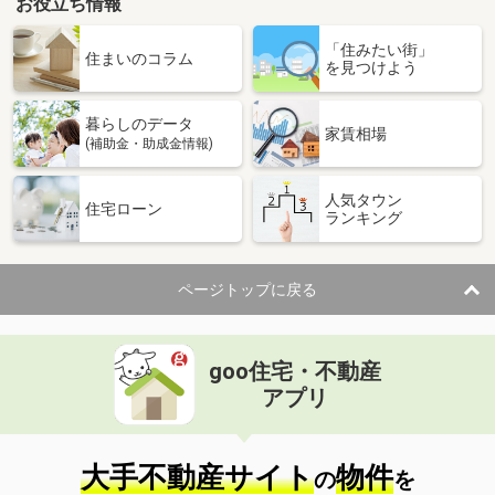
お役立ち情報
「住みたい街」
住まいのコラム
を見つけよう
暮らしのデータ
家賃相場
(補助金・助成金情報)
人気タウン
住宅ローン
ランキング
ページトップに戻る
goo住宅・不動産
アプリ
大手不動産サイト
物件
の
を