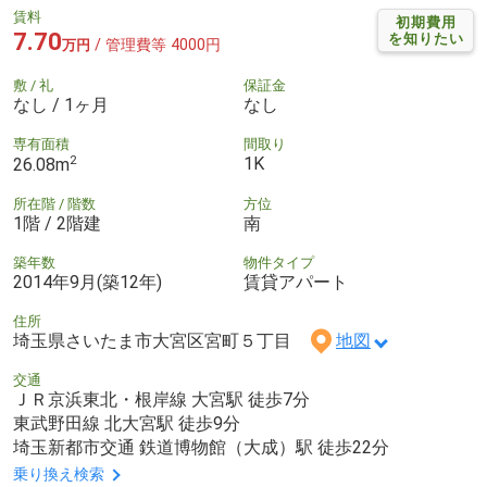
賃料
初期費用
7.70
を知りたい
/ 管理費等 4000円
万円
敷 / 礼
保証金
なし / 1ヶ月
なし
専有面積
間取り
2
1K
26.08m
所在階 / 階数
方位
1階 / 2階建
南
築年数
物件タイプ
2014年9月(築12年)
賃貸アパート
住所
埼玉県さいたま市大宮区宮町５丁目
地図
交通
ＪＲ京浜東北・根岸線 大宮駅 徒歩7分
東武野田線 北大宮駅 徒歩9分
埼玉新都市交通 鉄道博物館（大成）駅 徒歩22分
乗り換え検索