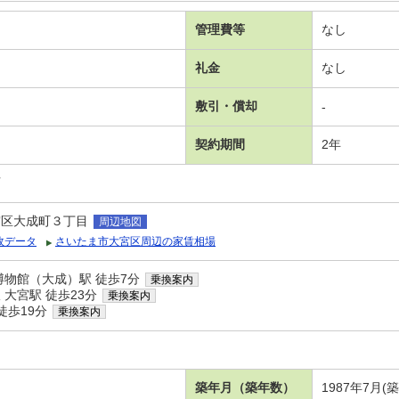
管理費等
なし
礼金
なし
敷引・償却
-
契約期間
2年
可
宮区大成町３丁目
周辺地図
政データ
さいたま市大宮区周辺の家賃相場
博物館（大成）駅 徒歩7分
乗換案内
大宮駅 徒歩23分
乗換案内
徒歩19分
乗換案内
築年月（築年数）
1987年7月(