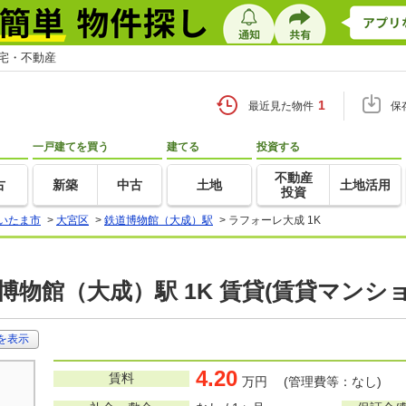
住宅・不動産
1
最近見た物件
保
一戸建てを買う
建てる
投資する
不動産
古
新築
中古
土地
土地活用
投資
いたま市
>
大宮区
>
鉄道博物館（大成）駅
>
ラフォーレ大成 1K
博物館（大成）駅 1K 賃貸(賃貸マンシ
を表示
4.20
賃料
万円 (管理費等：なし)