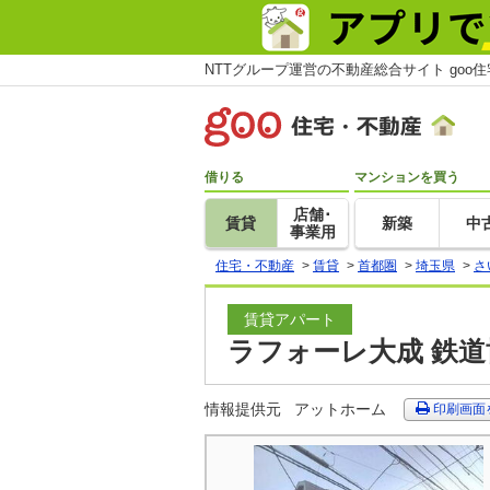
NTTグループ運営の不動産総合サイト goo
借りる
マンションを買う
店舗･
賃貸
新築
中
事業用
住宅・不動産
>
賃貸
>
首都圏
>
埼玉県
>
さ
賃貸アパート
ラフォーレ大成 鉄道
情報提供元
アットホーム
印刷画面