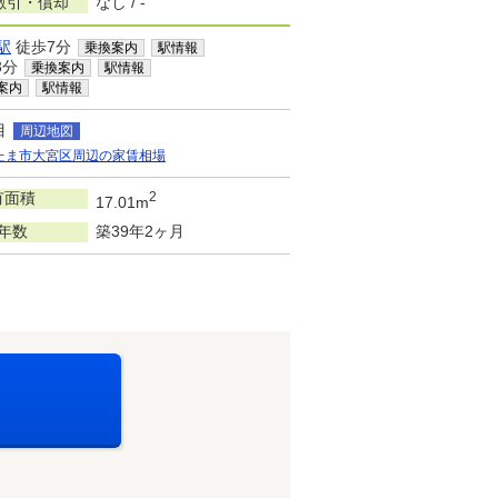
敷引・償却
なし / -
駅
徒歩7分
乗換案内
駅情報
3分
乗換案内
駅情報
案内
駅情報
目
周辺地図
たま市大宮区周辺の家賃相場
有面積
2
17.01m
年数
築39年2ヶ月