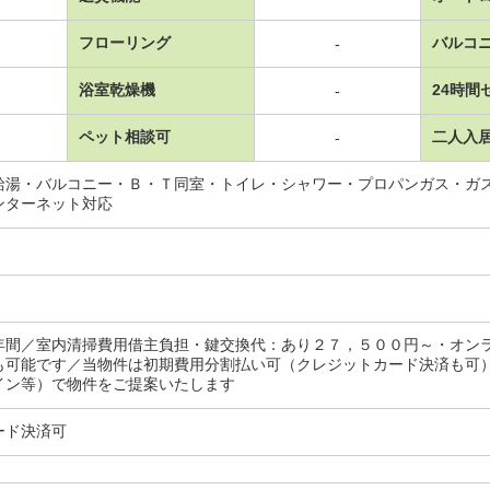
フローリング
バルコ
-
浴室乾燥機
24時間
-
ペット相談可
二人入
-
給湯・バルコニー・Ｂ・Ｔ同室・トイレ・シャワー・プロパンガス・ガ
ンターネット対応
年間／室内清掃費用借主負担・鍵交換代：あり２７，５００円～・オン
も可能です／当物件は初期費用分割払い可（クレジットカード決済も可
イン等）で物件をご提案いたします
ード決済可