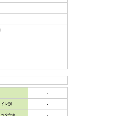
円
日
-
トイレ別
-
ロック付き
-