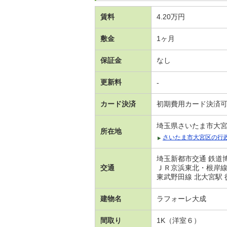
賃料
4.20万円
敷金
1ヶ月
保証金
なし
更新料
-
カード決済
初期費用カード決済
埼玉県さいたま市大
所在地
さいたま市大宮区の行
埼玉新都市交通 鉄道
交通
ＪＲ京浜東北・根岸線 
東武野田線 北大宮駅 
建物名
ラフォーレ大成
間取り
1K（洋室６）