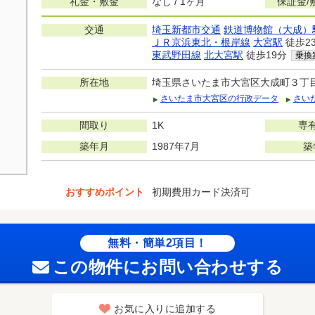
礼金・敷金
なし / 1ヶ月
保証金/
交通
埼玉新都市交通
鉄道博物館（大成）
ＪＲ京浜東北・根岸線
大宮駅
徒歩2
東武野田線
北大宮駅
徒歩19分
乗換
所在地
埼玉県さいたま市大宮区大成町３丁
さいたま市大宮区の行政データ
さい
間取り
1K
専
築年月
1987年7月
築
おすすめポイント
初期費用カード決済可
無料・簡単2項目！
この物件にお問い合わせする
お気に入りに追加する