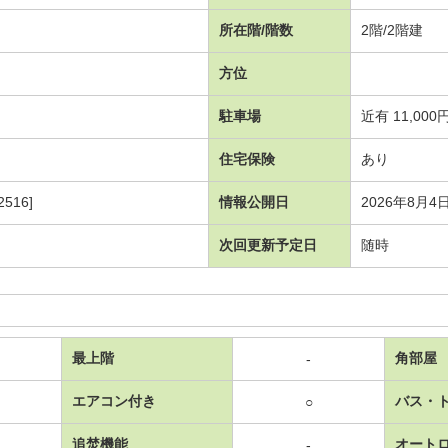
所在階/階数
2階/2階建
方位
駐車場
近有 11,000
住宅保険
あり
516]
情報公開日
2026年8月4
次回更新予定日
随時
最上階
角部屋
-
エアコン付き
バス・
○
追焚機能
オート
-