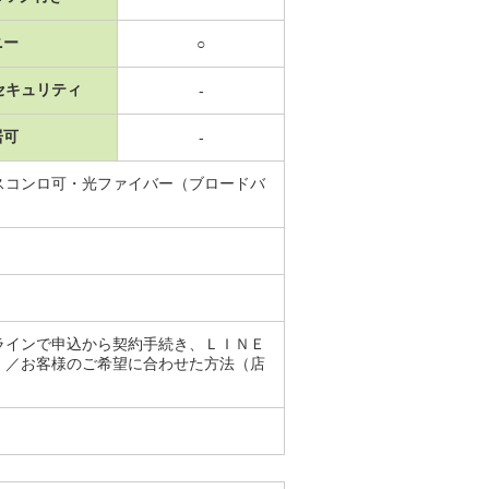
ニー
○
セキュリティ
-
居可
-
スコンロ可・光ファイバー（ブロードバ
ラインで申込から契約手続き、ＬＩＮＥ
）／お客様のご希望に合わせた方法（店