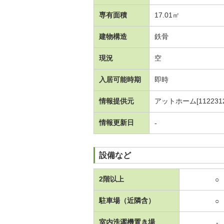
専有面積
17.01㎡
建物構造
鉄骨
現況
空
入居可能時期
即時
情報提供元
アットホーム[1122312
情報更新日
-
設備など
2階以上
○
駐車場（近隣含）
○
室内洗濯機置き場
-