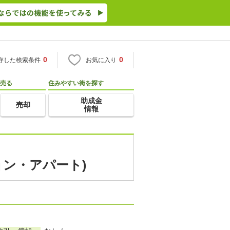
0
0
存した検索条件
お気に入り
売る
住みやすい街を探す
助成金
売却
情報
ョン・アパート)