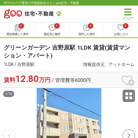
NTTグループ運営の不動産総合サイト goo住宅・不動産
0
1
0
0
最近検索した条件
最近見た物件
保存した条件
お気に入り
グリーンガーデン 吉野原駅 1LDK 賃貸(賃貸マン
ション・アパート)
1LDK / 吉野原駅
情報提供元
アットホーム
12.80
賃料
万円
/ 管理費等6000円
1
/
16