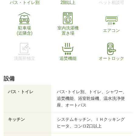
バス・トイレ別
2階以上
ペット相談可
駐車場
室内洗濯機
エアコン
(近隣含)
置き場
洗面所独立
追焚機能
オートロック
設備
バス・トイレ
バス･トイレ別、トイレ、シャワー、
追焚機能、浴室乾燥機、温水洗浄便
座、オートバス
キッチン
システムキッチン、ＩＨクッキング
ヒータ、コンロ2口以上