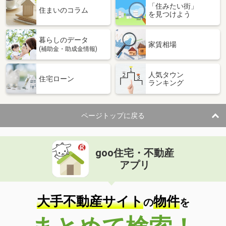
「住みたい街」
住まいのコラム
を見つけよう
暮らしのデータ
家賃相場
(補助金・助成金情報)
人気タウン
住宅ローン
ランキング
ページトップに戻る
goo住宅・不動産
アプリ
大手不動産サイト
物件
の
を