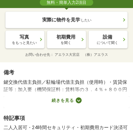
無料・簡単入力2項目
実際に物件を見学
したい
写真
初期費用
設備
をもっと見たい
を聞く
について聞く
お問い合わせ先
アエラス大宮店 （株）アエラス
備考
鍵交換代借主負担／駐輪場代借主負担（使用時）・賃貸保
証等：加入要（機関保証料：賃料等の３．４％＋８００円
／月）・鍵交換代：あり１６，５００円～・オンラインで
続きを見る
申込から契約手続き、ＬＩＮＥでのご相談も可能です／当
物件は初期費用分割払い可（クレジットカード決済も可）
特記事項
／お客様のご希望に合わせた方法（店頭、オンライン等）
で物件をご提案いたします・駐輪場：有/室内清掃費
二人入居可・24時間セキュリティ・初期費用カード決済可