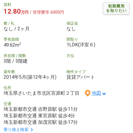
賃料
初期費用
12.80
を知りたい
/ 管理費等 6000円
万円
敷 / 礼
保証金
なし / 2ヶ月
なし
専有面積
間取り
2
1LDK(洋室６)
49.62m
所在階 / 階数
方位
3階 / 3階建
築年数
物件タイプ
2014年5月(築12年4ヶ月)
賃貸アパート
住所
埼玉県さいたま市北区宮原町２丁目
地図
交通
埼玉新都市交通 吉野原駅 徒歩11分
埼玉新都市交通 東宮原駅 徒歩4分
埼玉新都市交通 加茂宮駅 徒歩17分
乗り換え検索