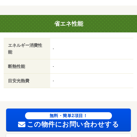
用 60500円/ICロック電池(初回) 2750円
省エネ性能
エネルギー消費性
-
能
断熱性能
-
目安光熱費
-
無料・簡単2項目！
この物件にお問い合わせする