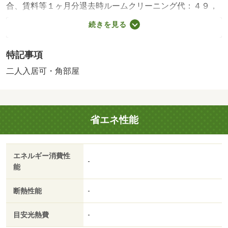
合、賃料等１ヶ月分退去時ルームクリーニング代：４９，
５００円（税込）※外国籍の場合は先預かり、その他は退
続きを見る
去精算時支払い鍵交換料： ２５，３００円（税込）保険
料： ２３，０００円 ２年解約予告： １ヶ月前・賃貸
特記事項
保証等：加入要（その他 ＣＡＳＡ 初回４０％（最低
１．５万円） 年間１万円 月額３００円（税別） エポ
二人入居可・角部屋
スカード 初回：４０％（最低１．５万円） 年間１万
円 ＧＴＮ 初回１００％（最低３万円） 月額２％（最
低千円））・鍵交換代：あり２５，３００円～・バイク置
省エネ性能
場：有（３，３００円／月）・駐輪場：有（無料）
エネルギー消費性
-
能
断熱性能
-
目安光熱費
-