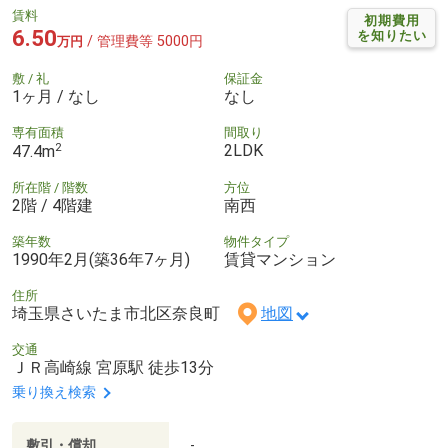
賃料
初期費用
6.50
を知りたい
/ 管理費等 5000円
万円
敷 / 礼
保証金
1ヶ月 / なし
なし
専有面積
間取り
2
2LDK
47.4m
所在階 / 階数
方位
2階 / 4階建
南西
築年数
物件タイプ
1990年2月(築36年7ヶ月)
賃貸マンション
住所
埼玉県さいたま市北区奈良町
地図
交通
ＪＲ高崎線 宮原駅 徒歩13分
乗り換え検索
敷引・償却
-