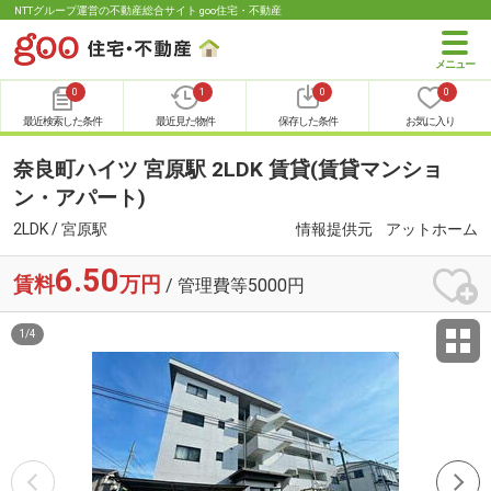
NTTグループ運営の不動産総合サイト goo住宅・不動産
0
1
0
0
最近検索した条件
最近見た物件
保存した条件
お気に入り
奈良町ハイツ 宮原駅 2LDK 賃貸(賃貸マンショ
ン・アパート)
2LDK / 宮原駅
情報提供元
アットホーム
6.50
賃料
万円
/ 管理費等5000円
1
/
4