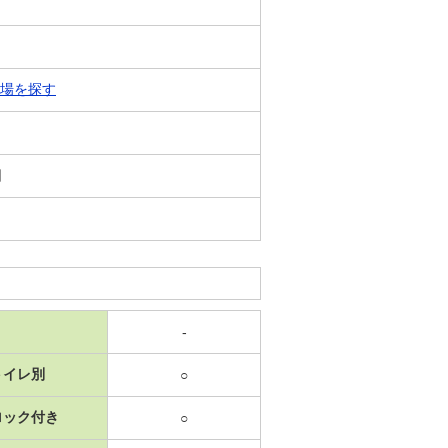
場を探す
日
-
トイレ別
○
ロック付き
○