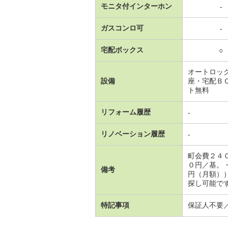
モニタ付インターホン
-
ガスコンロ可
-
宅配ボックス
○
オートロッ
設備
座・宅配Ｂ
ト無料
リフォーム履歴
-
リノベーション履歴
-
町会費２４
０円／基。
備考
円（月額）
探し可能で
特記事項
保証人不要