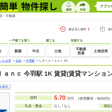
住宅・不動産
1
最近見た物件
保
一戸建てを買う
建てる
投資する
不動産
古
新築
中古
土地
土地活用
投資
いたま市
>
北区
>
今羽駅
>
しずくｂｌａｎｃ 1K
ａｎｃ 今羽駅 1K 賃貸(賃貸マンショ
を表示
5.70
賃料
万円 (管理費等：8000円)
礼金・敷金
なし / なし
保証