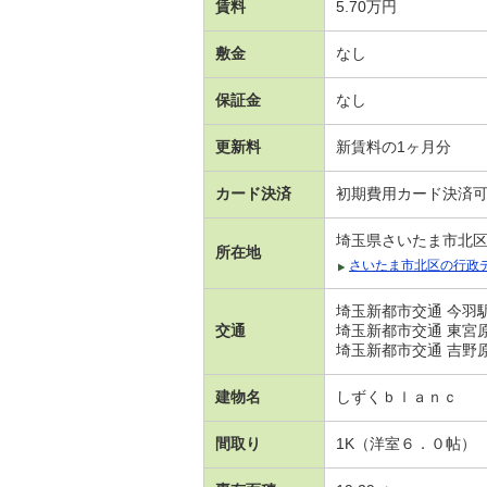
賃料
5.70万円
敷金
なし
保証金
なし
更新料
新賃料の1ヶ月分
カード決済
初期費用カード決済
埼玉県さいたま市北
所在地
さいたま市北区の行政
埼玉新都市交通 今羽駅
交通
埼玉新都市交通 東宮原
埼玉新都市交通 吉野原
建物名
しずくｂｌａｎｃ
間取り
1K（洋室６．０帖）