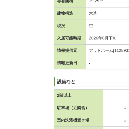
専有面積
19.29㎡
建物構造
木造
現況
空
入居可能時期
2026年8月下旬
情報提供元
アットホーム[1125931
情報更新日
-
設備など
2階以上
-
駐車場（近隣含）
-
室内洗濯機置き場
○