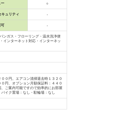
ニー
○
セキュリティ
-
居可
-
ロパンガス・フローリング・温水洗浄便
上・インターネット対応・インターネッ
２００円。エアコン清掃退去時１３２０
００円、オプション月額保証料：４４０
認、ご案内可能ですので効率的にお部屋
・バイク置場：なし・駐輪場：なし