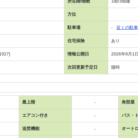
所在階/階数
1階/3階建
方位
駐車場
-
近くの駐車
住宅保険
あり
927]
情報公開日
2026年8月1
次回更新予定日
随時
最上階
角部屋
-
エアコン付き
バス・
-
追焚機能
オート
-