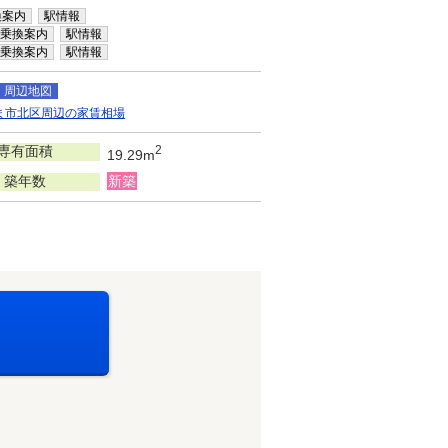
換案内
駅情報
乗換案内
駅情報
乗換案内
駅情報
周辺地図
ま市北区周辺の家賃相場
専有面積
2
19.29m
築年数
新築