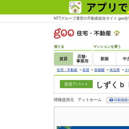
NTTグループ運営の不動産総合サイト goo
借りる
マンションを買う
店舗･
賃貸
新築
中
事業用
住宅・不動産
>
賃貸
>
首都圏
>
埼玉県
>
さ
しずくｂｌ
賃貸アパート
情報提供元
アットホーム
印刷画面