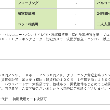
フローリング
バルコ
○
浴室乾燥機
24時間
-
ペット相談可
二人入
-
ク・バルコニー・バス･トイレ別・洗濯機置場・室内洗濯機置き場・プ
ＯＸ・ＩＨクッキングヒータ・防犯カメラ・洗面所独立・コンロ2口以
００円／２年。Ｌサポート２２００円／月。クリーニング費退去時３５
・賃貸保証等：加入要（初回：総賃料の１００％、１年毎更新：１５０
）・ハウスパートナー大宮店です。他社ネット掲載物件もまとめてご確
す。内見希望、ご質問等ございましたらお気軽にご相談くださいませ。
／代行 ・初期費用カード決済可