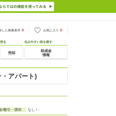
0
0
存した検索条件
お気に入り
売る
住みやすい街を探す
助成金
売却
情報
ン・アパート)
金/敷引・償却
なし / -