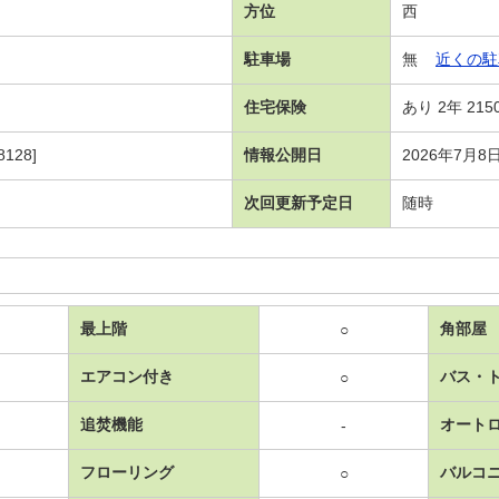
方位
西
駐車場
無
近くの駐
住宅保険
あり 2年 215
128]
情報公開日
2026年7月8
次回更新予定日
随時
最上階
角部屋
○
エアコン付き
バス・
○
追焚機能
オート
-
フローリング
バルコ
○