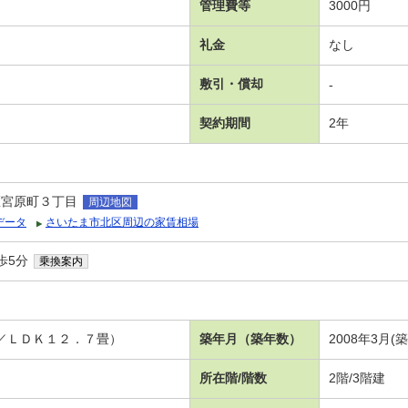
管理費等
3000円
礼金
なし
敷引・償却
-
契約期間
2年
区宮原町３丁目
周辺地図
データ
さいたま市北区周辺の家賃相場
歩5分
乗換案内
畳／ＬＤＫ１２．７畳）
築年月（築年数）
2008年3月(
所在階/階数
2階/3階建