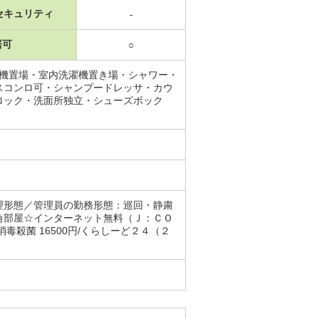
セキュリティ
-
居可
○
濯機置場・室内洗濯機置き場・シャワー・
スコンロ可・シャンプードレッサ・カウ
ロック・洗面所独立・シューズボック
理形態／管理員の勤務形態：巡回・静粛
角部屋☆インターネット無料（Ｊ：ＣＯ
殺菌 16500円/くらしーど２４（２