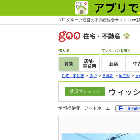
NTTグループ運営の不動産総合サイト goo
借りる
マンションを買う
店舗･
賃貸
新築
中
事業用
住宅・不動産
>
賃貸
>
首都圏
>
埼玉県
>
さ
ウィッシ
賃貸マンション
情報提供元
アットホーム
印刷画面