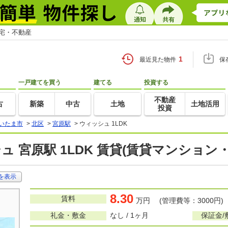
住宅・不動産
1
最近見た物件
保
一戸建てを買う
建てる
投資する
不動産
古
新築
中古
土地
土地活用
投資
いたま市
>
北区
>
宮原駅
>
ウィッシュ 1LDK
ュ 宮原駅 1LDK 賃貸(賃貸マンション
を表示
8.30
賃料
万円 (管理費等：3000円)
礼金・敷金
なし / 1ヶ月
保証金/