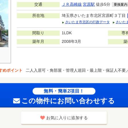
交通
ＪＲ高崎線
宮原駅
徒歩5分
乗換案内
所在地
埼玉県さいたま市北区宮原町３丁目
さいたま市北区の行政データ
さいた
間取り
1LDK
専
築年月
2008年3月
築
すめポイント
二人入居可・角部屋・管理人巡回・最上階・保証人不要
無料・簡単2項目！
この物件にお問い合わせする
お気に入りに追加する