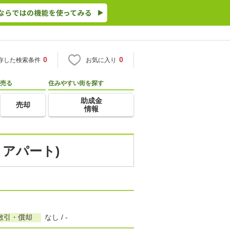
0
0
存した検索条件
お気に入り
売る
住みやすい街を探す
助成金
売却
情報
・アパート)
敷引・償却
なし / -