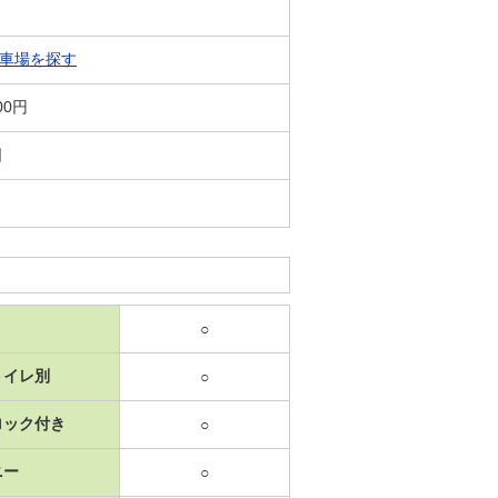
車場を探す
00円
日
○
トイレ別
○
ロック付き
○
ニー
○