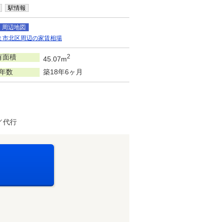
駅情報
周辺地図
ま市北区周辺の家賃相場
有面積
2
45.07m
年数
築18年6ヶ月
／代行