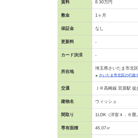
賃料
8.30万円
敷金
1ヶ月
保証金
なし
更新料
-
カード決済
-
埼玉県さいたま市北
所在地
さいたま市北区の行政
交通
ＪＲ高崎線 宮原駅 徒
建物名
ウィッシュ
間取り
1LDK（洋室４．６
専有面積
45.07㎡