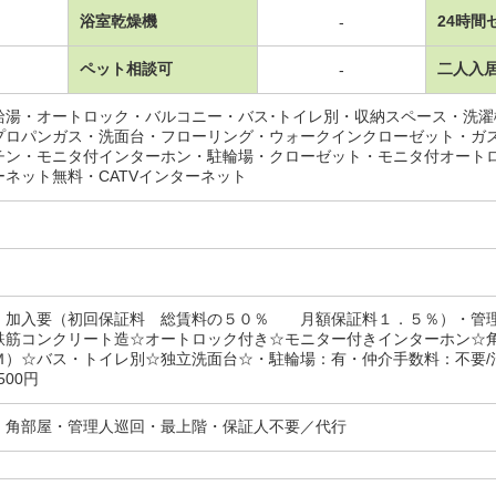
浴室乾燥機
24時間
-
ペット相談可
二人入
-
給湯・オートロック・バルコニー・バス･トイレ別・収納スペース・洗
プロパンガス・洗面台・フローリング・ウォークインクローゼット・ガ
チン・モニタ付インターホン・駐輪場・クローゼット・モニタ付オート
ーネット無料・CATVインターネット
：加入要（初回保証料 総賃料の５０％ 月額保証料１．５％）・管
鉄筋コンクリート造☆オートロック付き☆モニター付きインターホン☆
）☆バス・トイレ別☆独立洗面台☆・駐輪場：有・仲介手数料：不要/消毒
500円
・角部屋・管理人巡回・最上階・保証人不要／代行