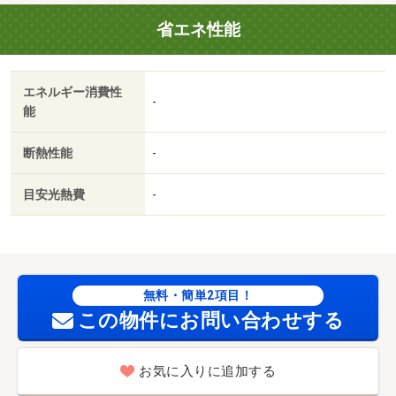
カードを進呈！フリーレント！敷０・礼０物件多数ござい
省エネ性能
ます。他社で断られた方あらゆる相談を経験豊富なスタッ
フが懇切丁寧に対応・駐輪場：有（無料）・仲介手数料：
１．１ヶ月/室内清掃費用 60500円
エネルギー消費性
-
能
断熱性能
-
目安光熱費
-
無料・簡単2項目！
この物件にお問い合わせする
お気に入りに追加する