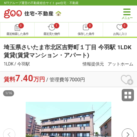
NTTグループ運営の不動産総合サイト goo住宅・不動産
0
1
0
0
最近検索した条件
最近見た物件
保存した条件
お気に入り
埼玉県さいたま市北区吉野町１丁目 今羽駅 1LDK
賃貸(賃貸マンション・アパート)
1LDK / 今羽駅
情報提供元
アットホーム
7.40
賃料
万円
/ 管理費等7000円
1
/
16