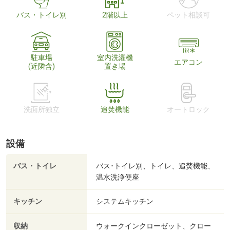
バス・トイレ別
2階以上
ペット相談可
駐車場
室内洗濯機
エアコン
(近隣含)
置き場
洗面所独立
追焚機能
オートロック
設備
バス・トイレ
バス･トイレ別、トイレ、追焚機能、
温水洗浄便座
キッチン
システムキッチン
収納
ウォークインクローゼット、クロー