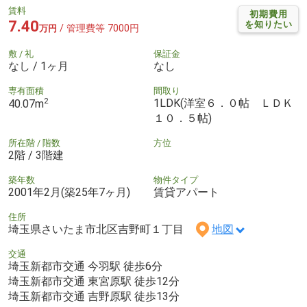
賃料
初期費用
7.40
を知りたい
/ 管理費等 7000円
万円
敷 / 礼
保証金
なし / 1ヶ月
なし
専有面積
間取り
2
1LDK(洋室６．０帖 ＬＤＫ
40.07m
１０．５帖)
所在階 / 階数
方位
2階 / 3階建
築年数
物件タイプ
2001年2月(築25年7ヶ月)
賃貸アパート
住所
埼玉県さいたま市北区吉野町１丁目
地図
交通
埼玉新都市交通 今羽駅 徒歩6分
埼玉新都市交通 東宮原駅 徒歩12分
埼玉新都市交通 吉野原駅 徒歩13分