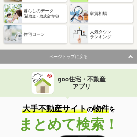
暮らしのデータ
家賃相場
(補助金・助成金情報)
人気タウン
住宅ローン
ランキング
ページトップに戻る
goo住宅・不動産
アプリ
大手不動産サイト
物件
の
を
まとめて検索！