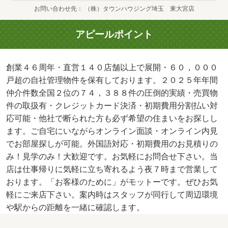
お問い合わせ先
（株）タウンハウジング埼玉 東大宮店
アピールポイント
創業４６周年・直営１４０店舗以上で展開・６０，０００
戸超の自社管理物件を保有しております。２０２５年年間
仲介件数全国２位の７４，３８８件の圧倒的実績・売買物
件の取扱有・クレジットカード決済・初期費用分割払い対
応可能・他社で断られた方も必ず希望の住まいをお探しし
ます。ご自宅にいながらオンライン面談・オンライン内見
でお部屋探しが可能。外国語対応・初期費用のお見積りの
み！見学のみ！大歓迎です。お気軽にお問合せ下さい。当
店は仕事帰りに気軽に立ち寄れるよう夜７時まで営業して
おります。「お客様のために」がモットーです。ぜひお気
軽にご来店下さい。案内時はスタッフが同行して周辺環境
や駅からの距離を一緒に確認します。