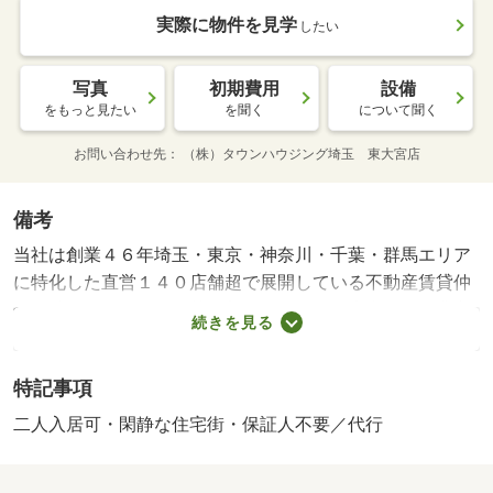
実際に物件を見学
したい
写真
初期費用
設備
をもっと見たい
を聞く
について聞く
お問い合わせ先
（株）タウンハウジング埼玉 東大宮店
備考
当社は創業４６年埼玉・東京・神奈川・千葉・群馬エリア
に特化した直営１４０店舗超で展開している不動産賃貸仲
介会社でございます。落ち着いた雰囲気の店内で経験豊富
続きを見る
なスタッフと共にお部屋探しを楽しむことができます。ど
んな事でも構いません。『まずは貴方の理想をお聞かせ下
特記事項
さい。』当店スタッフは１２０％期待に応えます！是非お
気軽にお問合せくださいませ。・賃貸保証等：加入要（月
二人入居可・閑静な住宅街・保証人不要／代行
額３．４％＋８００円／月）・お客様紹介キャンペーン実
施中！紹介した方・された方も１０，０００円分のギフト