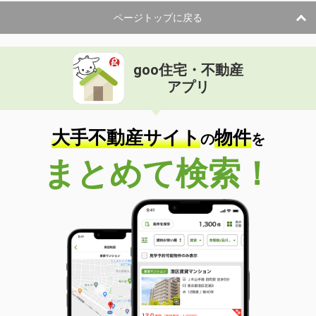
ページトップに戻る
goo住宅・不動産
アプリ
大手不動産サイト
物件
の
を
まとめて検索！