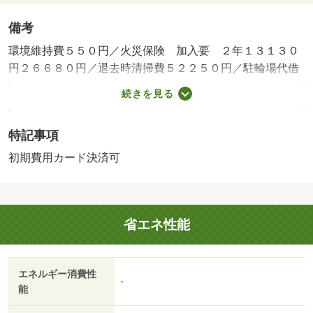
備考
環境維持費５５０円／火災保険 加入要 ２年１３１３０
円２６６８０円／退去時清掃費５２２５０円／駐輪場代借
主負担（使用時）環境維持費 １ヶ月５５０円／引落手数
続きを見る
料 ５２４円／短期解約違約金（１年未満の解約は賃料の
１ヶ月分）・賃貸保証等：加入要（月額賃料等の１００％
特記事項
（初回保証料）、２年目以降は１万円／年）・鍵交換代：
あり１６，５００円～・オンラインで申込から契約手続
初期費用カード決済可
き、ＬＩＮＥでのご相談も可能です／当物件は初期費用分
割払い可（クレジットカード決済も可）／お客様のご希望
に合わせた方法（店頭、オンライン等）で物件をご提案い
省エネ性能
たします・駐輪場：有
エネルギー消費性
-
能