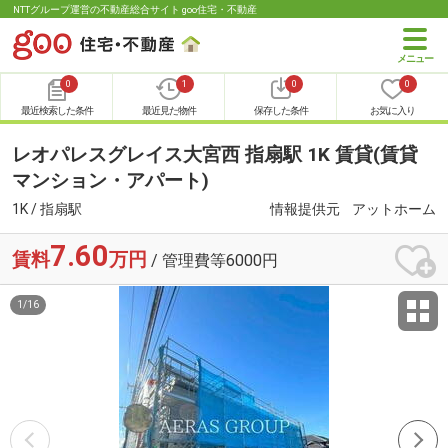
NTTグループ運営の不動産総合サイト goo住宅・不動産
0
1
0
0
最近検索した条件
最近見た物件
保存した条件
お気に入り
レオパレスグレイス大宮西 指扇駅 1K 賃貸(賃貸
マンション・アパート)
1K / 指扇駅
情報提供元
アットホーム
7.60
賃料
万円
/ 管理費等6000円
1
/
16