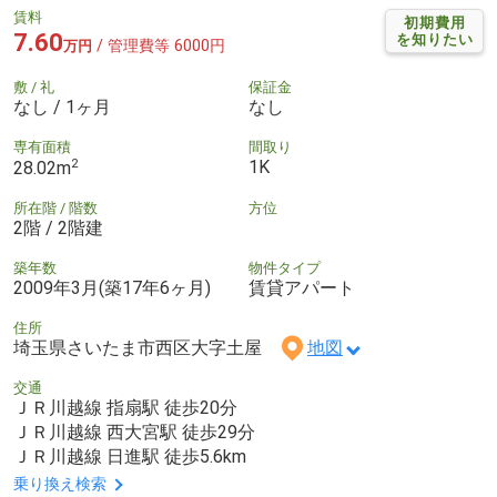
賃料
初期費用
7.60
を知りたい
/ 管理費等 6000円
万円
敷 / 礼
保証金
なし / 1ヶ月
なし
専有面積
間取り
2
1K
28.02m
所在階 / 階数
方位
2階 / 2階建
築年数
物件タイプ
2009年3月(築17年6ヶ月)
賃貸アパート
住所
埼玉県さいたま市西区大字土屋
地図
交通
ＪＲ川越線 指扇駅 徒歩20分
ＪＲ川越線 西大宮駅 徒歩29分
ＪＲ川越線 日進駅 徒歩5.6km
乗り換え検索