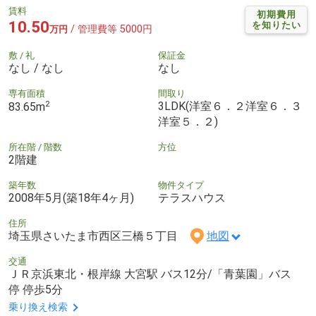
賃料
初期費用
10.50
を知りたい
/ 管理費等 5000円
万円
敷 / 礼
保証金
なし / なし
なし
専有面積
間取り
2
3LDK(洋室６．２洋室６．３
83.65m
洋室５．２)
所在階 / 階数
方位
2階建
築年数
物件タイプ
2008年5月(築18年4ヶ月)
テラスハウス
住所
埼玉県さいたま市西区三橋５丁目
地図
交通
ＪＲ京浜東北・根岸線 大宮駅 バス12分/「青葉園」バス
停 停歩5分
乗り換え検索