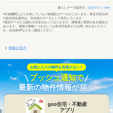
暮らしデータ提供元：
生活ガイド.com
※行政機関により公表していない地域及びデータがございます。東京23区以外
の政令指定都市は、市全体のデータとして表示しています。
※提供データには細心の注意を払っておりますが、調査後に変更がある場合が
あります。 最新の情報につきましては各市区役所までお問い合わせいただく
か、自治体HPなどをご確認ください。
情報の見方
お気に入りの物件を見逃さない！
プッシュ通知で
最新の物件情報が届く
goo住宅・不動産
アプリ