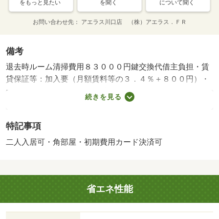
をもっと見たい
を聞く
について聞く
お問い合わせ先
アエラス川口店 （株）アエラス．ＦＲ
備考
退去時ルーム清掃費用８３０００円鍵交換代借主負担・賃
貸保証等：加入要（月額賃料等の３．４％＋８００円）・
オンラインで申込から契約手続き、ＬＩＮＥでのご相談も
続きを見る
可能です／当物件は初期費用分割払い可（クレジットカー
ド決済も可）／お客様のご希望に合わせた方法（店頭、オ
特記事項
ンライン等）で物件をご提案いたします/室内清掃費
用 99000円
二人入居可・角部屋・初期費用カード決済可
省エネ性能