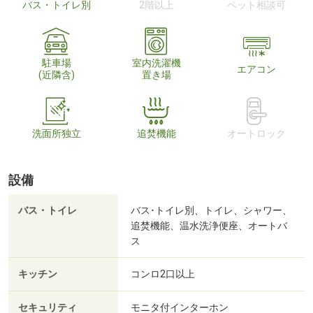
バス・トイレ別
2階以上
ペット相談可
駐車場
室内洗濯機
エアコン
(近隣含)
置き場
洗面所独立
追焚機能
オートロック
設備
バス・トイレ
バス･トイレ別、トイレ、シャワー、
追焚機能、温水洗浄便座、オートバ
ス
キッチン
コンロ2口以上
セキュリティ
モニタ付インターホン