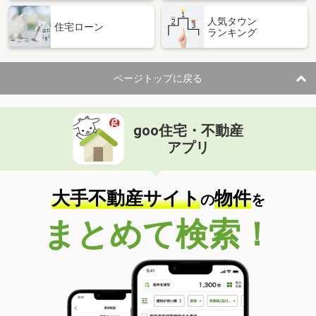
人気タウン
住宅ローン
ランキング
ページトップに戻る
goo住宅・不動産
アプリ
大手不動産サイト
物件
の
を
まとめて検索！