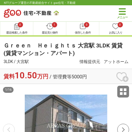
NTTグループ運営の不動産総合サイト goo住宅・不動産
0
1
0
0
最近検索した条件
最近見た物件
保存した条件
お気に入り
Ｇｒｅｅｎ Ｈｅｉｇｈｔｓ 大宮駅 3LDK 賃貸
(賃貸マンション・アパート)
3LDK / 大宮駅
情報提供元
アットホーム
10.50
賃料
万円
/ 管理費等5000円
1
/
16