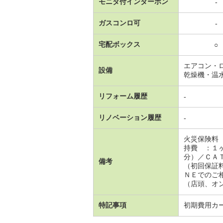
モニタ付インターホン
-
ガスコンロ可
-
宅配ボックス
○
エアコン・
設備
乾燥機・温
リフォーム履歴
-
リノベーション履歴
-
火災保険料
持費 ：１
分）／ＣＡ
備考
（初回保証
ＮＥでのご
（店頭、オ
特記事項
初期費用カ