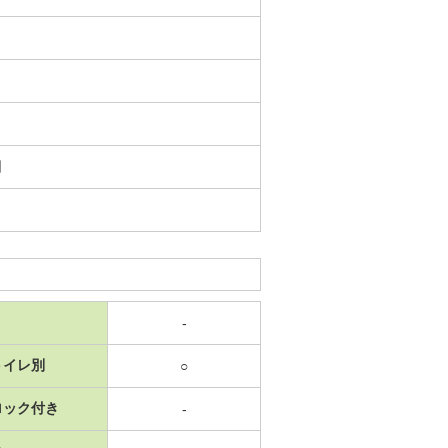
日
-
トイレ別
○
ロック付き
-