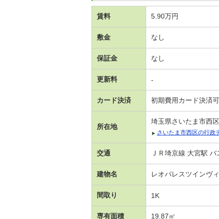
賃料
5.90万円
敷金
なし
保証金
なし
更新料
-
カード決済
初期費用カード決済
埼玉県さいたま市西
所在地
さいたま市西区の行政
交通
ＪＲ埼京線 大宮駅 バ
建物名
レオパレスツインヴ
間取り
1K
専有面積
19.87㎡