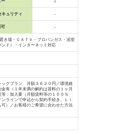
ニー
○
セキュリティ
-
居可
-
機置き場・ＣＡＴＶ・プロパンガス・浴室
バンド）・インターネット対応
シックプラン 月額３６３０円／環境維
約金有（１年未満の解約は賃料の１ヶ月
証等：加入要（月額賃料等の１００％
オンラインで申込から契約手続き、ＬＩ
も可）／お客様のご希望に合わせた方法