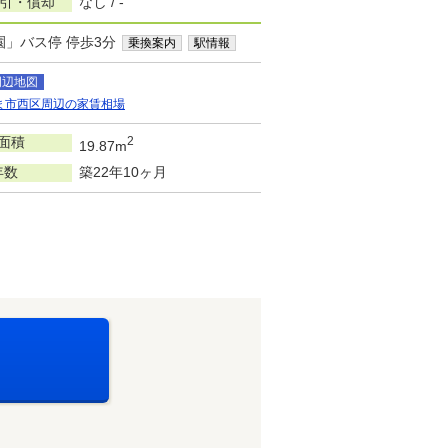
敷引・償却
なし / -
園」バス停 停歩3分
乗換案内
駅情報
周辺地図
ま市西区周辺の家賃相場
面積
2
19.87m
年数
築22年10ヶ月