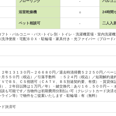
フローリング
バルコ
-
浴室乾燥機
24時間
○
ペット相談可
二人入
-
ロフト・バルコニー・バス･トイレ別・トイレ・洗濯機置場・室内洗濯
水洗浄便座・宅配ＢＯＸ・駐輪場・家具付き・光ファイバー（ブロード
 ２年１３１３０円～２６６８０円／退去時清掃費５２２５０円／ベー
ヶ月５５０円（税込）／引落手数料 ：５２４円（税込）／短期解約違
ＴＶでＢＳ、ＣＳ視聴可（ＣＡＴＶ、ＢＳ別途契約要、有償）・賃貸保
料）、２年目以降は１万円／年）・鍵交換代：あり１６，５００円～・
相談も可能です／当物件は初期費用分割払い可（クレジットカード決済
ンライン等）で物件をご提案いたします・駐輪場：有（無料）
ード決済可