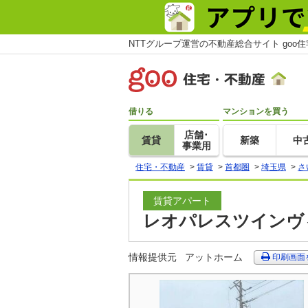
NTTグループ運営の不動産総合サイト goo
借りる
マンションを買う
店舗･
賃貸
新築
中
事業用
住宅・不動産
>
賃貸
>
首都圏
>
埼玉県
>
さ
賃貸アパート
レオパレスツインヴィ
情報提供元
アットホーム
印刷画面