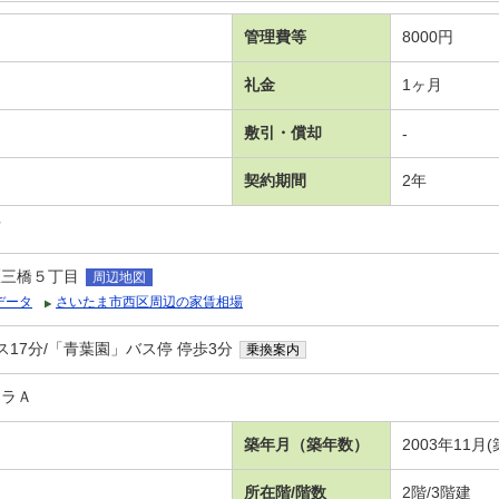
管理費等
8000円
礼金
1ヶ月
敷引・償却
-
契約期間
2年
可
区三橋５丁目
周辺地図
データ
さいたま市西区周辺の家賃相場
ス17分/「青葉園」バス停 停歩3分
乗換案内
ィラＡ
築年月（築年数）
2003年11月(
所在階/階数
2階/3階建