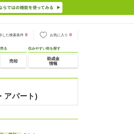
0
0
存した検索条件
お気に入り
売る
住みやすい街を探す
助成金
売却
情報
・アパート)