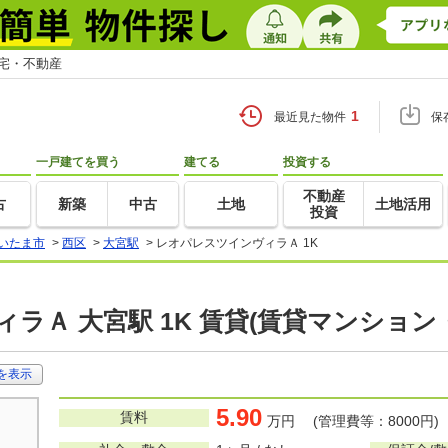
住宅・不動産
1
最近見た物件
保
一戸建てを買う
建てる
投資する
不動産
古
新築
中古
土地
土地活用
投資
いたま市
>
西区
>
大宮駅
>
レオパレスツインヴィラＡ 1K
ラＡ 大宮駅 1K 賃貸(賃貸マンション
を表示
5.90
賃料
万円 (管理費等：8000円)