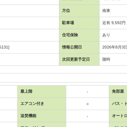
方位
南東
駐車場
近有 9,592円
住宅保険
あり
131]
情報公開日
2026年8月3
次回更新予定日
随時
最上階
角部屋
-
エアコン付き
バス・
○
追焚機能
オート
-