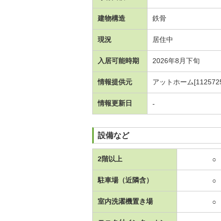
建物構造
鉄骨
現況
居住中
入居可能時期
2026年8月下旬
情報提供元
アットホーム[1125725
情報更新日
-
設備など
2階以上
○
駐車場（近隣含）
○
室内洗濯機置き場
○