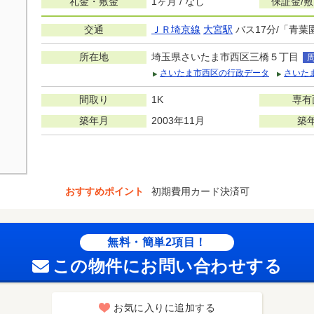
礼金・敷金
1ヶ月 / なし
保証金/
交通
ＪＲ埼京線
大宮駅
バス17分/「青葉
所在地
埼玉県さいたま市西区三橋５丁目
さいたま市西区の行政データ
さいた
間取り
1K
専有
築年月
2003年11月
築
おすすめポイント
初期費用カード決済可
無料・簡単2項目！
この物件にお問い合わせする
お気に入りに追加する