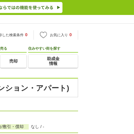
0
0
存した検索条件
お気に入り
売る
住みやすい街を探す
助成金
売却
情報
マンション・アパート)
金/敷引・償却
なし / -