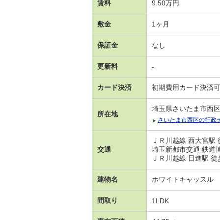
賃料
9.50万円
敷金
1ヶ月
保証金
なし
更新料
-
カード決済
初期費用カード決済
埼玉県さいたま市西
所在地
さいたま市西区の行政
ＪＲ川越線 西大宮駅 
交通
埼玉新都市交通 鉄道博
ＪＲ川越線 日進駅 徒歩
建物名
ホワイトキャッスル
間取り
1LDK