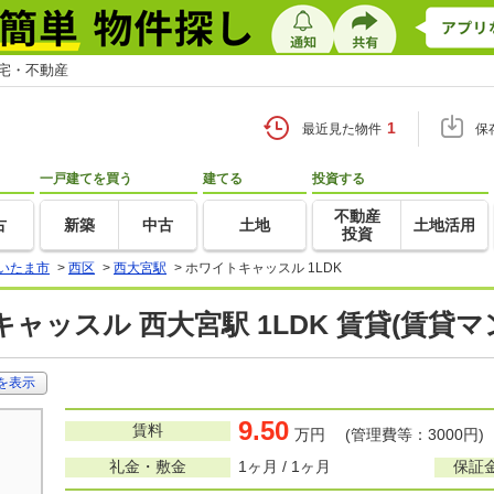
住宅・不動産
1
最近見た物件
保
一戸建てを買う
建てる
投資する
不動産
古
新築
中古
土地
土地活用
投資
いたま市
>
西区
>
西大宮駅
>
ホワイトキャッスル 1LDK
ャッスル 西大宮駅 1LDK 賃貸(賃貸
を表示
9.50
賃料
万円 (管理費等：3000円)
礼金・敷金
1ヶ月 / 1ヶ月
保証