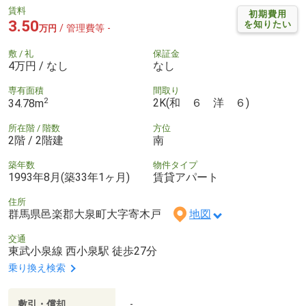
賃料
初期費用
3.50
を知りたい
/ 管理費等 -
万円
敷 / 礼
保証金
4万円 / なし
なし
専有面積
間取り
2
2K(和 ６ 洋 ６)
34.78m
所在階 / 階数
方位
2階 / 2階建
南
築年数
物件タイプ
1993年8月(築33年1ヶ月)
賃貸アパート
住所
群馬県邑楽郡大泉町大字寄木戸
地図
交通
東武小泉線 西小泉駅 徒歩27分
乗り換え検索
敷引・償却
-