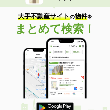
大手不動産サイト
物件
の
を
まとめて検索！