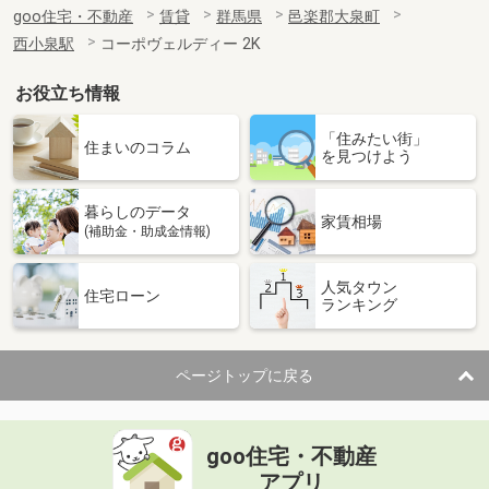
goo住宅・不動産
賃貸
群馬県
邑楽郡大泉町
西小泉駅
コーポヴェルディー 2K
お役立ち情報
「住みたい街」
住まいのコラム
を見つけよう
暮らしのデータ
家賃相場
(補助金・助成金情報)
人気タウン
住宅ローン
ランキング
ページトップに戻る
goo住宅・不動産
アプリ