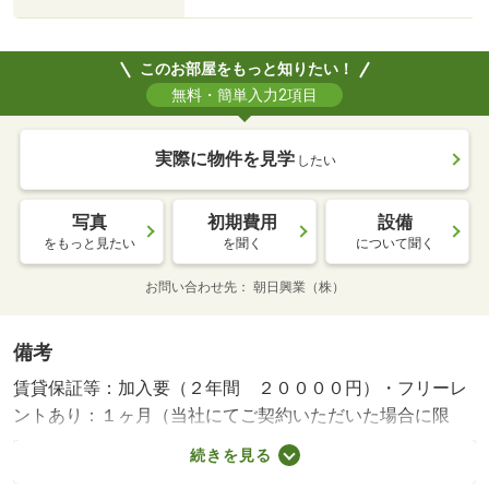
このお部屋をもっと知りたい！
無料・簡単入力2項目
実際に物件を見学
したい
写真
初期費用
設備
をもっと見たい
を聞く
について聞く
お問い合わせ先
朝日興業（株）
備考
賃貸保証等：加入要（２年間 ２００００円）・フリーレ
ントあり：１ヶ月（当社にてご契約いただいた場合に限
り、２年以上ご入居の方を対象として賃料１ヶ月分をフリ
続きを見る
ーレントといたします。※契約開始日から２年未満で解約