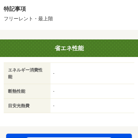
された場合は、違約金として賃料１ヶ月分を申し受けま
特記事項
す。）・南向きの日当たりの良い住宅です。駐車場利用料
１台目無料。２台目以降月々２，０００円。
フリーレント・最上階
省エネ性能
エネルギー消費性
-
能
断熱性能
-
目安光熱費
-