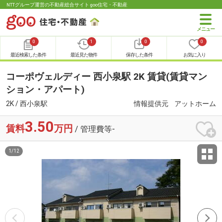
NTTグループ運営の不動産総合サイト goo住宅・不動産
0
1
0
0
最近検索した条件
最近見た物件
保存した条件
お気に入り
コーポヴェルディー 西小泉駅 2K 賃貸(賃貸マン
ション・アパート)
2K / 西小泉駅
情報提供元
アットホーム
3.50
賃料
万円
/ 管理費等-
1
/
12