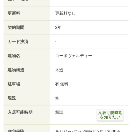
更新料
更新料なし
契約期間
2年
カード決済
-
建物名
コーポヴェルディー
建物構造
木造
駐車場
有 無料
現況
空
入居可能時期
相談
入居可能時期
を知りたい
住宅保険
ありジャパン少額短期 2年 13000円