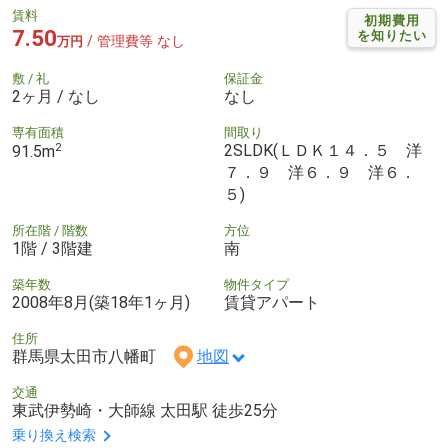
賃料
初期費用
7.50
を知りたい
/ 管理費等 なし
万円
敷 / 礼
保証金
2ヶ月 / なし
なし
専有面積
間取り
2
2SLDK(ＬＤＫ１４．５ 洋
91.5m
７．９ 洋６．９ 洋６．
５)
所在階 / 階数
方位
1階 / 3階建
南
築年数
物件タイプ
2008年8月(築18年1ヶ月)
賃貸アパート
住所
群馬県太田市八幡町
地図
交通
東武伊勢崎・大師線 太田駅 徒歩25分
乗り換え検索