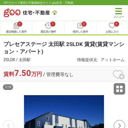
NTTグループ運営の不動産総合サイト goo住宅・不動産
0
1
0
0
最近検索した条件
最近見た物件
保存した条件
お気に入り
プレセアステージ 太田駅 2SLDK 賃貸(賃貸マンシ
ョン・アパート)
2SLDK / 太田駅
情報提供元
アットホーム
7.50
賃料
万円
/ 管理費等なし
1
/
16