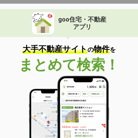
goo住宅・不動産
アプリ
大手不動産サイト
物件
の
を
まとめて検索！