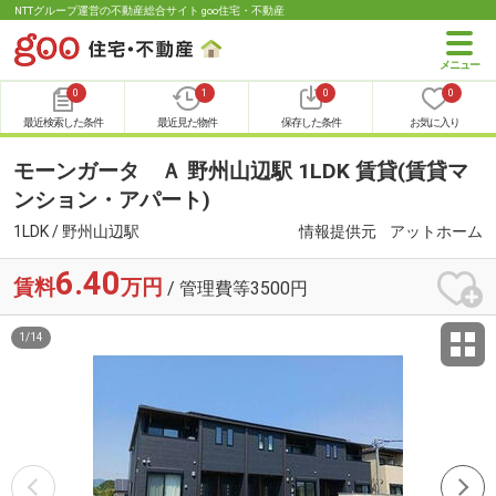
NTTグループ運営の不動産総合サイト goo住宅・不動産
0
1
0
0
最近検索した条件
最近見た物件
保存した条件
お気に入り
モーンガータ Ａ 野州山辺駅 1LDK 賃貸(賃貸マ
ンション・アパート)
1LDK / 野州山辺駅
情報提供元
アットホーム
6.40
賃料
万円
/ 管理費等3500円
1
/
14