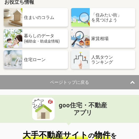
お役立ち情報
「住みたい街」
住まいのコラム
を見つけよう
暮らしのデータ
家賃相場
(補助金・助成金情報)
人気タウン
住宅ローン
ランキング
ページトップに戻る
goo住宅・不動産
アプリ
大手不動産サイト
物件
の
を