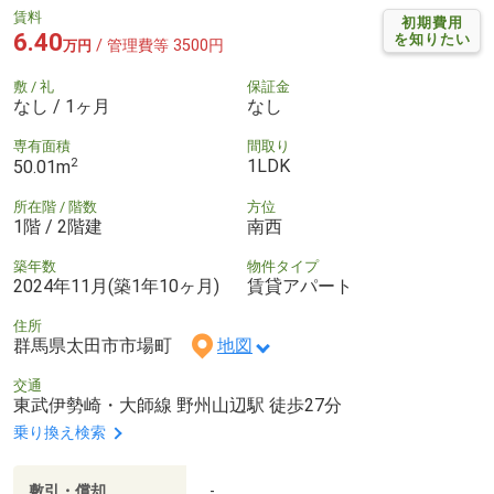
賃料
初期費用
6.40
を知りたい
/ 管理費等 3500円
万円
敷 / 礼
保証金
なし / 1ヶ月
なし
専有面積
間取り
2
1LDK
50.01m
所在階 / 階数
方位
1階 / 2階建
南西
築年数
物件タイプ
2024年11月(築1年10ヶ月)
賃貸アパート
住所
群馬県太田市市場町
地図
交通
東武伊勢崎・大師線 野州山辺駅 徒歩27分
乗り換え検索
敷引・償却
-