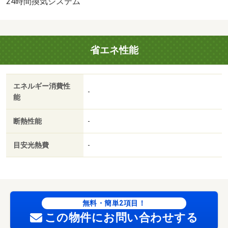
24時間換気システム
５％）・維持費等：ｒｕｕｍサポート１，９８０円／月・
町会費２０９円／月・天候の悪い日でもお洗濯物が干せる
サンルーム付き♪・バイク置場：なし・駐輪場：有/クリー
省エネ性能
ニング費 60000円
エネルギー消費性
-
能
断熱性能
-
目安光熱費
-
無料・簡単2項目！
この物件にお問い合わせする