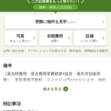
このお部屋をもっと知りたい！
無料・簡単入力2項目
実際に物件を見学
したい
写真
初期費用
設備
をもっと見たい
を聞く
について聞く
お問い合わせ先
アパマンショップ太田ＧＳ店 株式会社 群馬総合土地販売
備考
［退去時費用 退去費用実費精算※故意・過失等別途実
費］ 更新事務手数料 ２２０００円がかかります。契約
時にクリーニング費６００００円、鍵セット費３３００円
続きを見る
（税込）が必要となります。駐車場貸主インボイス登録な
し ＮＯ：１０２０１２５２３・賃貸保証等：加入要（契
特記事項
約時保証委託料：２．２万／月額保証委託料：賃料総額の
２．２％又は５．５％ ※ペット可は２．５万／２．