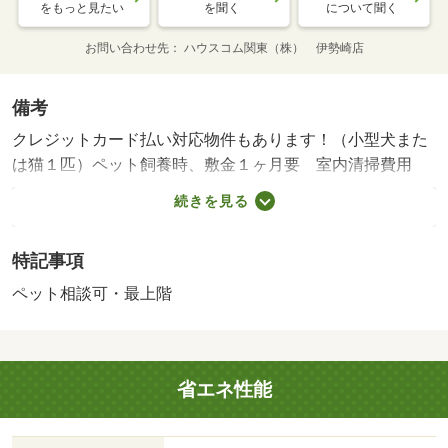
をもっと見たい
を聞く
について聞く
お問い合わせ先
ハウスコム関東（株） 伊勢崎店
備考
クレジットカード払い対応物件もあります！（小型犬また
は猫１匹）ペット飼養時、敷金１ヶ月要 室内清掃費用
７７０００円・賃貸保証等：加入要（アイ・シンクレン
続きを見る
ト 機関保証加入必須。初回保証料３５０００円、月額保
証料賃料等総額の１％＋８００円／月（その他商品あ
特記事項
り））・来客時にはＴＶインターホンで訪問者の顔を確認
することができるので防犯対策につながります。収納はウ
ペット相談可・最上階
ォークインクロゼット・シューズボックスなどが備え付け
られているので、衣類や日用品の収納に重宝します。/その
他費用契約金 19250円
省エネ性能