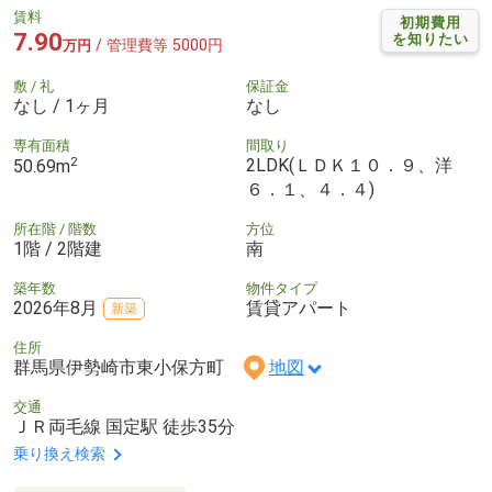
賃料
初期費用
7.90
を知りたい
/ 管理費等 5000円
万円
敷 / 礼
保証金
なし / 1ヶ月
なし
専有面積
間取り
2
2LDK(ＬＤＫ１０．９、洋
50.69m
６．１、４．４)
所在階 / 階数
方位
1階 / 2階建
南
築年数
物件タイプ
2026年8月
賃貸アパート
新築
住所
群馬県伊勢崎市東小保方町
地図
交通
ＪＲ両毛線 国定駅 徒歩35分
乗り換え検索