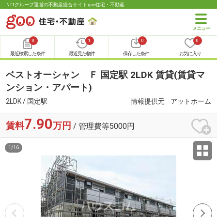
NTTグループ運営の不動産総合サイト goo住宅・不動産
0
1
0
0
最近検索した条件
最近見た物件
保存した条件
お気に入り
ベストオーシャン Ｆ 国定駅 2LDK 賃貸(賃貸マ
ンション・アパート)
2LDK / 国定駅
情報提供元
アットホーム
7.90
賃料
万円
/ 管理費等5000円
1
/
16