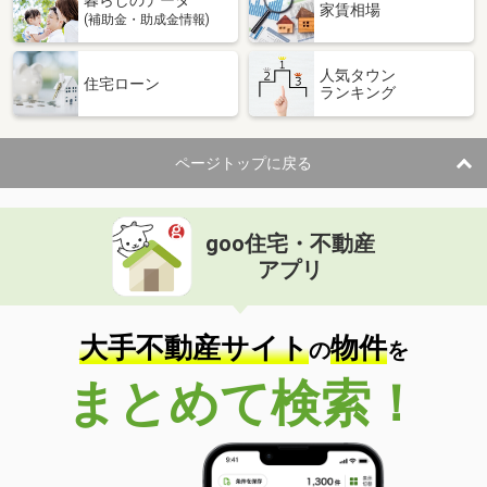
暮らしのデータ
家賃相場
(補助金・助成金情報)
人気タウン
住宅ローン
ランキング
ページトップに戻る
goo住宅・不動産
アプリ
大手不動産サイト
物件
の
を
まとめて検索！