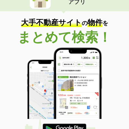
アプリ
大手不動産サイト
物件
の
を
まとめて検索！