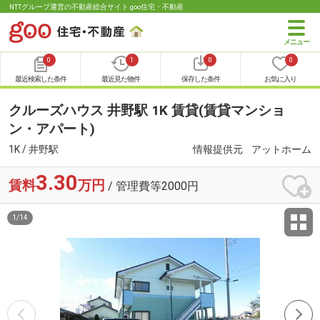
NTTグループ運営の不動産総合サイト goo住宅・不動産
0
1
0
0
最近検索した条件
最近見た物件
保存した条件
お気に入り
クルーズハウス 井野駅 1K 賃貸(賃貸マンショ
ン・アパート)
1K / 井野駅
情報提供元
アットホーム
3.30
賃料
万円
/ 管理費等2000円
1
/
14