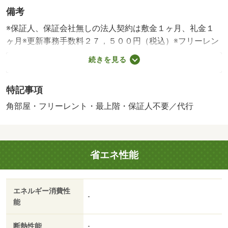
備考
※保証人、保証会社無しの法人契約は敷金１ヶ月、礼金１
ヶ月※更新事務手数料２７，５００円（税込）※フリーレン
ト使用時、短期解約違約金有（１年未満１ヶ月）消毒代１
続きを見る
８９２０円（入居時）クリーニング代５５０００円（入居
時）保証会社利用必須更新事務手数料２．７５万円・賃貸
特記事項
保証等：加入要（保証料：請求月額の１ヶ月分（最低保証
料２万円）継続保証料１万円／年）・鍵交換代：あり２
角部屋・フリーレント・最上階・保証人不要／代行
４，２００円～・維持費等：Ｎサポート９９０円／月・フ
リーレントあり：１ヶ月（※契約日より１年未満での解約
の場合、家賃の１ヶ月に相当する短期解約違約金が発生い
省エネ性能
たします。）・☆家賃１ヶ月分フリーレント（適用条件
有）☆オンライン契約可！現地待ち合わせでのご案内やオ
ンライン内見も対応可能！気になる物件があれば、お気軽
エネルギー消費性
にお問い合わせください！・仲介手数料：３６，３００円
-
能
断熱性能
-