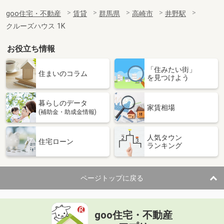
goo住宅・不動産
賃貸
群馬県
高崎市
井野駅
クルーズハウス 1K
お役立ち情報
「住みたい街」
住まいのコラム
を見つけよう
暮らしのデータ
家賃相場
(補助金・助成金情報)
人気タウン
住宅ローン
ランキング
ページトップに戻る
goo住宅・不動産