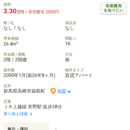
賃料
初期費用
3.30
を知りたい
/ 管理費等 2000円
万円
敷 / 礼
保証金
なし / なし
なし
専有面積
間取り
2
1K
26.4m
所在階 / 階数
方位
2階 / 2階建
南
築年数
物件タイプ
2000年1月(築26年8ヶ月)
賃貸アパート
住所
群馬県高崎市福島町
地図
交通
ＪＲ上越線 井野駅 徒歩38分
乗り換え検索
敷引・償却
-