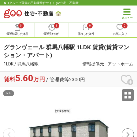
NTTグループ運営の不動産総合サイト goo住宅・不動産
0
1
0
0
最近検索した条件
最近見た物件
保存した条件
お気に入り
グランヴェール 群馬八幡駅 1LDK 賃貸(賃貸マン
ション・アパート)
1LDK / 群馬八幡駅
情報提供元
アットホーム
5.60
賃料
万円
/ 管理費等2300円
1
/
13