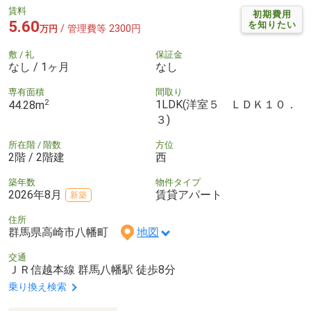
賃料
初期費用
5.60
を知りたい
/ 管理費等 2300円
万円
敷 / 礼
保証金
なし / 1ヶ月
なし
専有面積
間取り
2
1LDK(洋室５ ＬＤＫ１０．
44.28m
３)
所在階 / 階数
方位
2階 / 2階建
西
築年数
物件タイプ
2026年8月
賃貸アパート
新築
住所
群馬県高崎市八幡町
地図
交通
ＪＲ信越本線 群馬八幡駅 徒歩8分
乗り換え検索