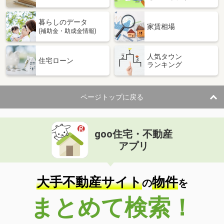
暮らしのデータ
家賃相場
(補助金・助成金情報)
人気タウン
住宅ローン
ランキング
ページトップに戻る
goo住宅・不動産
アプリ
大手不動産サイト
物件
の
を
まとめて検索！