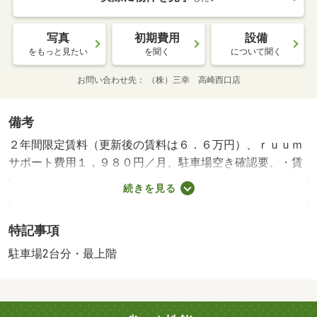
写真
初期費用
設備
をもっと見たい
を聞く
について聞く
お問い合わせ先
（株）三幸 高崎西口店
備考
２年間限定賃料（更新後の賃料は６．６万円）、ｒｕｕｍ
サポート費用１，９８０円／月、駐車場空き確認要、・賃
貸保証等：加入要（契約時保証委託料：２２，０００円
続きを見る
／ 月額：賃料総額の２．２％又は５．５％）・維持費
等：町内会費３００円／月・２台目駐車料３，３００円／
特記事項
月・管理形態／管理員の勤務形態：不在・★新築★インタ
ーネット無料★敷金・更新権利金なし！ＪＲ群馬八幡駅
駐車場2台分・最上階
徒歩８分！防犯カメラ！宅配ボックスあり！高い断熱性能
と高性能省エネ設備で毎月の光熱費低減が期待できるＺＥ
Ｈ－Ｍ。室内設備も充実。・仲介手数料：６１，６００円/