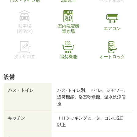
バス・トイレ別
2階以上
ペット相談可
駐車場
室内洗濯機
エアコン
(近隣含)
置き場
洗面所独立
追焚機能
オートロック
設備
バス・トイレ
バス･トイレ別、トイレ、シャワー、
追焚機能、浴室乾燥機、温水洗浄便
座
キッチン
ＩＨクッキングヒータ、コンロ2口
以上