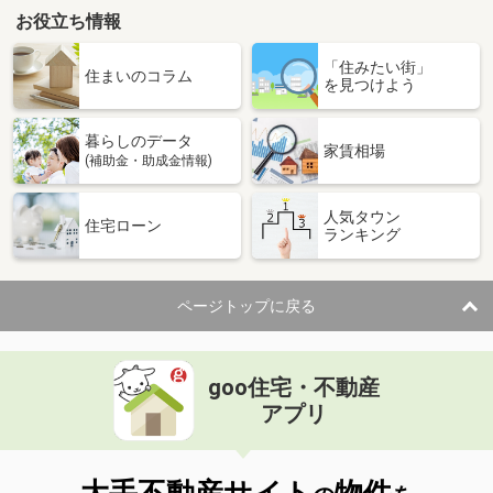
お役立ち情報
「住みたい街」
住まいのコラム
を見つけよう
暮らしのデータ
家賃相場
(補助金・助成金情報)
人気タウン
住宅ローン
ランキング
ページトップに戻る
goo住宅・不動産
アプリ
大手不動産サイト
物件