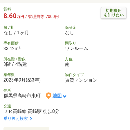
賃料
初期費用
8.60
を知りたい
/ 管理費等 7000円
万円
敷 / 礼
保証金
なし / 1ヶ月
なし
専有面積
間取り
2
ワンルーム
33.12m
所在階 / 階数
方位
3階 / 4階建
南
築年数
物件タイプ
2023年9月(築3年)
賃貸マンション
住所
群馬県高崎市東町
地図
交通
ＪＲ高崎線 高崎駅 徒歩8分
乗り換え検索