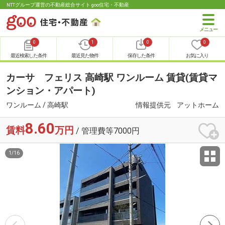
NTTグループ運営の不動産総合サイト goo住宅・不動産
0
1
0
0
最近検索した条件
最近見た物件
保存した条件
お気に入り
カーサ フェリス 高崎駅 ワンルーム 賃貸(賃貸マ
ンション・アパート)
ワンルーム / 高崎駅
情報提供元
アットホーム
8.60
賃料
万円
/ 管理費等7000円
1
/
16