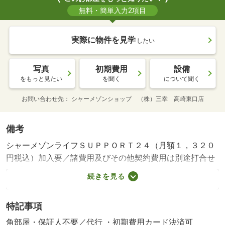
無料・簡単入力2項目
実際に物件を見学
したい
写真
初期費用
設備
をもっと見たい
を聞く
について聞く
お問い合わせ先
シャーメゾンショップ （株）三幸 高崎東口店
備考
シャーメゾンライフＳＵＰＰＯＲＴ２４（月額１，３２０
円税込）加入要／諸費用及びその他契約費用は別途打合せ
／※家具や車は配置イメージであり、賃貸物件には含まれ
続きを見る
ません（家具家電付等を除く）。／電力会社との太陽光発
電設備の売電契約には、賃貸借契約による賃貸開始後、手
特記事項
続きに一定の期間を要します。賃借人が売電収入を受領で
きるのは、賃貸借契約締結後６か月以上先になる場合があ
角部屋・保証人不要／代行 ・初期費用カード決済可