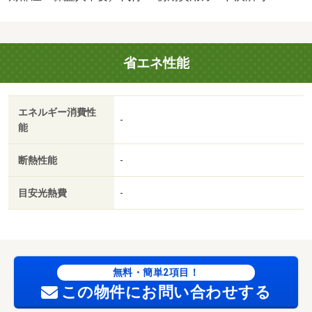
ります。・賃貸保証等：加入要（【個人契約】初回契約事
務手数料：３３，０００円（税込）、月額保証料：賃料等
の２％、保証会社：積水ハウスシャーメゾンパートナー
省エネ性能
ズ）・維持費等：シャーメゾンライフＳＵＰＰＯＲＴ２４
月額１，３２０円／月・少ないエネルギー消費で快適な暮
らしを支えるＺＥＨ物件☆入居者売電１．５ｋｗ搭載
エネルギー消費性
♪【ポイント】無料Ｗｉ－Ｆｉ・宅配ＢＯＸ完備完備♪入居
-
能
してすぐ使えます♪・駐輪場：有・仲介手数料：１．１ヶ
月/室内清掃費用 57970円/スマートロック設定費用 16500
断熱性能
-
円
目安光熱費
-
無料・簡単2項目！
この物件にお問い合わせする