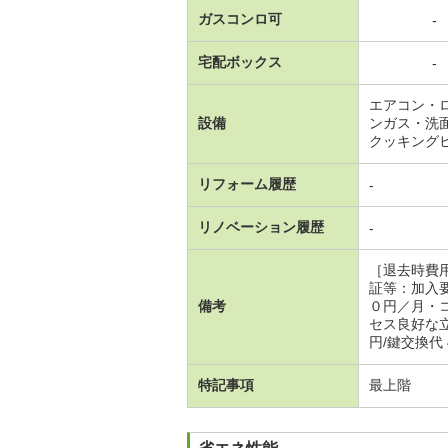
ガスコンロ可
-
宅配ボックス
-
エアコン・
設備
ンガス・洗
クッキング
リフォーム履歴
-
リノベーション履歴
-
［退去時費
証等：加入
備考
０円／月
セス良好な立
円/鍵交換代 
特記事項
最上階