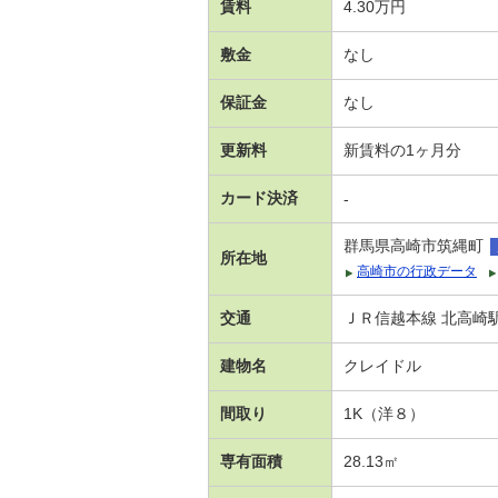
賃料
4.30万円
敷金
なし
保証金
なし
更新料
新賃料の1ヶ月分
カード決済
-
群馬県高崎市筑縄町
所在地
高崎市の行政データ
交通
ＪＲ信越本線 北高崎駅
建物名
クレイドル
間取り
1K（洋８）
専有面積
28.13㎡