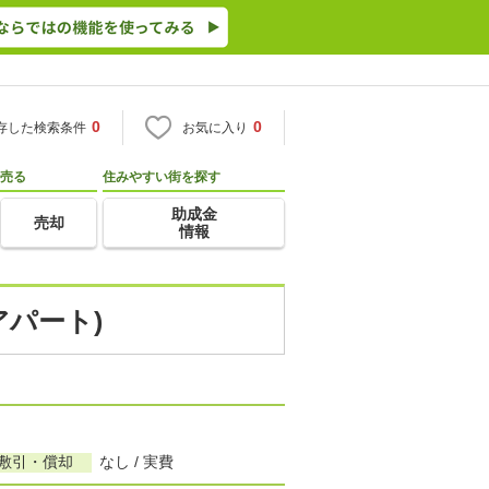
0
0
存した検索条件
お気に入り
売る
住みやすい街を探す
助成金
売却
情報
アパート)
/敷引・償却
なし / 実費