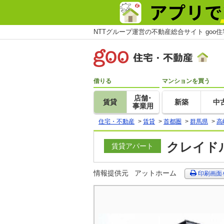
NTTグループ運営の不動産総合サイト goo
借りる
マンションを買う
店舗･
賃貸
新築
中
事業用
住宅・不動産
>
賃貸
>
首都圏
>
群馬県
>
高
クレイドル
賃貸アパート
情報提供元
アットホーム
印刷画面