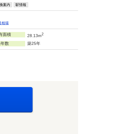
換案内
駅情報
賃相場
有面積
2
28.13m
築年数
築25年