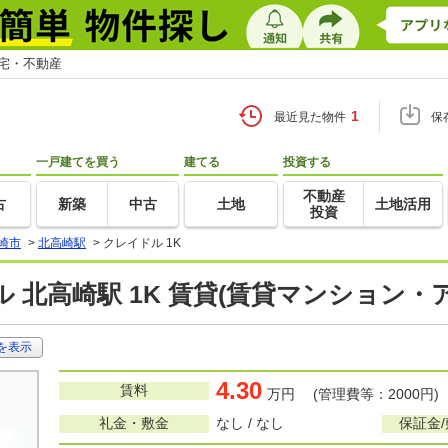
住宅・不動産
1
最近見た物件
保
一戸建てを買う
建てる
投資する
不動産
古
新築
中古
土地
土地活用
投資
崎市
>
北高崎駅
>
クレイドル 1K
 北高崎駅 1K 賃貸(賃貸マンション・
を表示
4.30
賃料
万円 (管理費等：2000円)
礼金・敷金
なし / なし
保証金