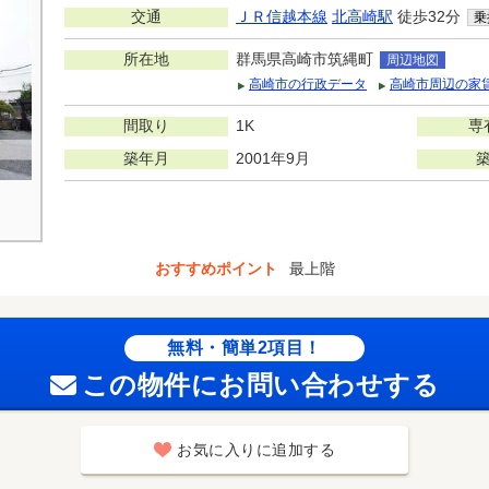
交通
ＪＲ信越本線
北高崎駅
徒歩32分
乗
所在地
群馬県高崎市筑縄町
周辺地図
高崎市の行政データ
高崎市周辺の家
間取り
1K
専
築年月
2001年9月
おすすめポイント
最上階
無料・簡単2項目！
この物件にお問い合わせする
お気に入りに追加する