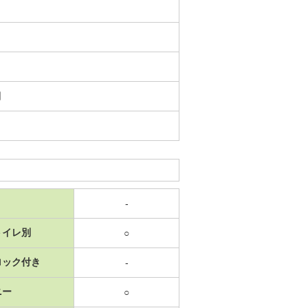
日
-
トイレ別
○
ロック付き
-
ニー
○