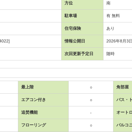
方位
南
駐車場
有 無料
住宅保険
あり
022]
情報公開日
2026年8月3
次回更新予定日
随時
最上階
角部屋
○
エアコン付き
バス・
○
追焚機能
オート
-
フローリング
バルコ
○