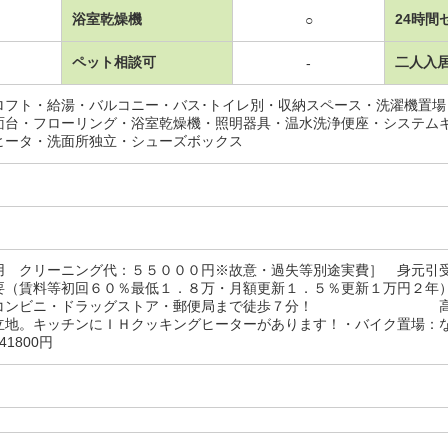
浴室乾燥機
24時間
○
ペット相談可
二人入
-
ロフト・給湯・バルコニー・バス･トイレ別・収納スペース・洗濯機置
面台・フローリング・浴室乾燥機・照明器具・温水洗浄便座・システム
ヒータ・洗面所独立・シューズボックス
用 クリーニング代：５５０００円※故意・過失等別途実費］ 身元引
要（賃料等初回６０％最低１．８万・月額更新１．５％更新１万円２年
・コンビニ・ドラッグストア・郵便局まで徒歩７分！ 高崎環
地。キッチンにＩＨクッキングヒーターがあります！・バイク置場：なし・
41800円