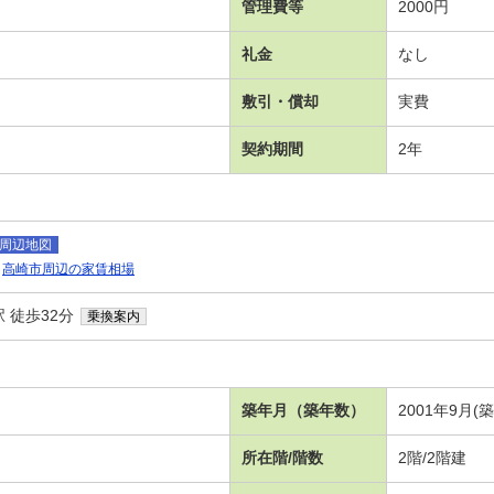
管理費等
2000円
礼金
なし
敷引・償却
実費
契約期間
2年
周辺地図
高崎市周辺の家賃相場
 徒歩32分
乗換案内
築年月（築年数）
2001年9月(築
所在階/階数
2階/2階建