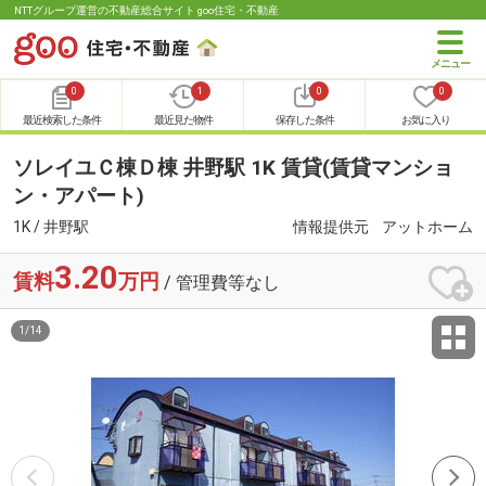
NTTグループ運営の不動産総合サイト goo住宅・不動産
0
1
0
0
最近検索した条件
最近見た物件
保存した条件
お気に入り
ソレイユＣ棟Ｄ棟 井野駅 1K 賃貸(賃貸マンショ
ン・アパート)
1K / 井野駅
情報提供元
アットホーム
3.20
賃料
万円
/ 管理費等なし
1
/
14