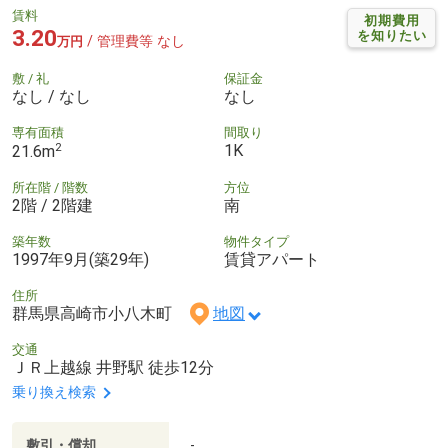
賃料
初期費用
3.20
を知りたい
/ 管理費等 なし
万円
敷 / 礼
保証金
なし / なし
なし
専有面積
間取り
2
1K
21.6m
所在階 / 階数
方位
2階 / 2階建
南
築年数
物件タイプ
1997年9月(築29年)
賃貸アパート
住所
群馬県高崎市小八木町
地図
交通
ＪＲ上越線 井野駅 徒歩12分
乗り換え検索
敷引・償却
-