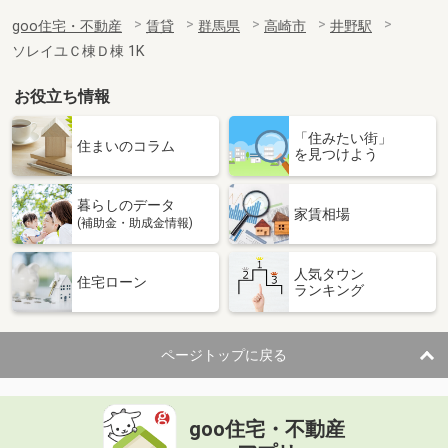
goo住宅・不動産
賃貸
群馬県
高崎市
井野駅
ソレイユＣ棟Ｄ棟 1K
お役立ち情報
「住みたい街」
住まいのコラム
を見つけよう
暮らしのデータ
家賃相場
(補助金・助成金情報)
人気タウン
住宅ローン
ランキング
ページトップに戻る
goo住宅・不動産