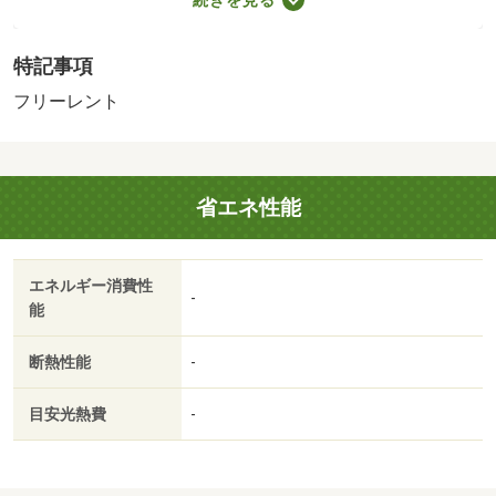
（その他 プランにより異なる）・フリーレントあり：１
ヶ月（２年未満退去の場合、違約金１か月）・仲介手数
特記事項
料：３５，２００円/ホームマイスター24 16500円/鍵交
換 22000円/クリーニング代（退去時） 40000円/エアコン
フリーレント
クリーニング代（退去時） 13000円
省エネ性能
エネルギー消費性
-
能
断熱性能
-
目安光熱費
-