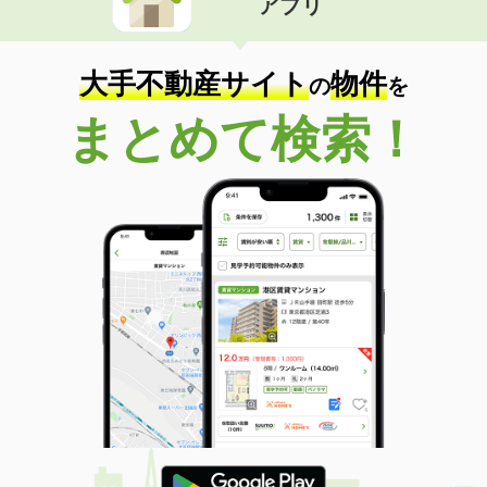
アプリ
大手不動産サイト
物件
の
を
まとめて検索！