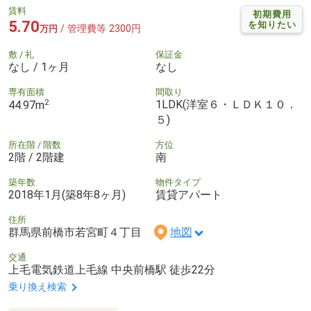
賃料
初期費用
5.70
を知りたい
/ 管理費等 2300円
万円
敷 / 礼
保証金
なし / 1ヶ月
なし
専有面積
間取り
2
1LDK(洋室６・ＬＤＫ１０．
44.97m
５)
所在階 / 階数
方位
2階 / 2階建
南
築年数
物件タイプ
2018年1月(築8年8ヶ月)
賃貸アパート
住所
群馬県前橋市若宮町４丁目
地図
交通
上毛電気鉄道上毛線 中央前橋駅 徒歩22分
乗り換え検索