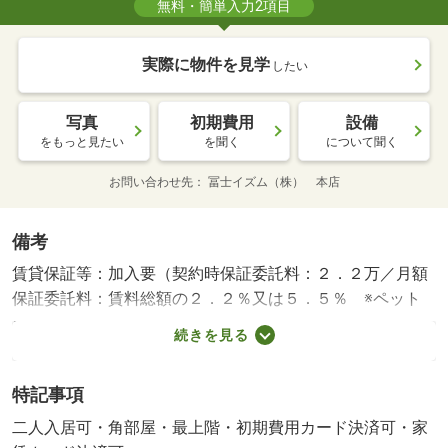
無料・簡単入力2項目
実際に物件を見学
したい
写真
初期費用
設備
をもっと見たい
を聞く
について聞く
お問い合わせ先
冨士イズム（株） 本店
備考
賃貸保証等：加入要（契約時保証委託料：２．２万／月額
保証委託料：賃料総額の２．２％又は５．５％ ※ペット
可は２．５万／２．５％）・維持費等：ｒｕｕｍサポート
続きを見る
費用１，９８０円／月・当店は群馬県内全ての物件をご紹
介可能です♪インターネットに掲載していない非公開物件も
特記事項
多数取り扱っています。※全物件初期費用クレジット決済
可能★お急ぎの方は【０２７－２２６－５９５９】まで
二人入居可・角部屋・最上階・初期費用カード決済可・家