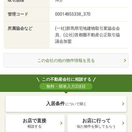
取引態様
仲介
管理コード
00014855338_370
所属協会など
(一社)群馬県宅地建物取引業協会会
員、(公社)首都圏不動産公正取引協
議会加盟
この会社の他の物件情報を見る
この不動産会社に相談する
無料・簡単入力2項目
入居条件
について聞く
お店で直接
お店に行って
相談する
似た物件を探してもらう