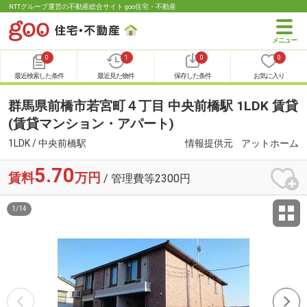
NTTグループ運営の不動産総合サイト goo住宅・不動産
0
1
0
0
最近検索した条件
最近見た物件
保存した条件
お気に入り
群馬県前橋市若宮町４丁目 中央前橋駅 1LDK 賃貸
(賃貸マンション・アパート)
1LDK / 中央前橋駅
情報提供元
アットホーム
5.70
賃料
万円
/ 管理費等2300円
1
/
14