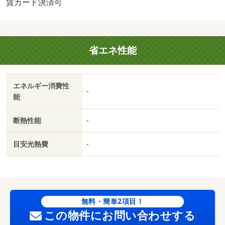
♪・バイク置場：なし・駐輪場：有・仲介手数料：１．１ヶ
賃カード決済可
月/鍵セット費 3300円/ハウスクリーニング 60000円
省エネ性能
エネルギー消費性
-
能
断熱性能
-
目安光熱費
-
無料・簡単2項目！
この物件にお問い合わせする