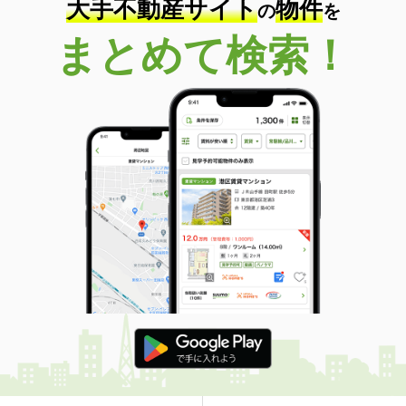
大手不動産サイト
物件
の
を
まとめて検索！