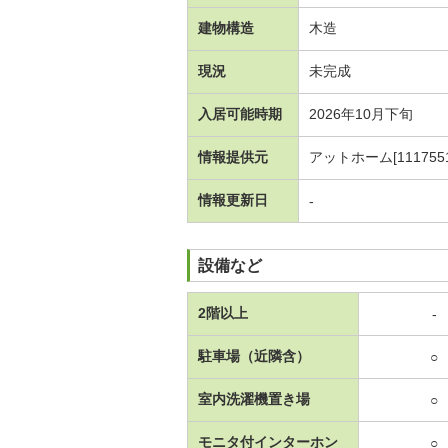
建物構造
木造
現況
未完成
入居可能時期
2026年10月下旬
情報提供元
アットホーム[1117551
情報更新日
-
設備など
2階以上
-
駐車場（近隣含）
○
室内洗濯機置き場
○
モニタ付インターホン
○