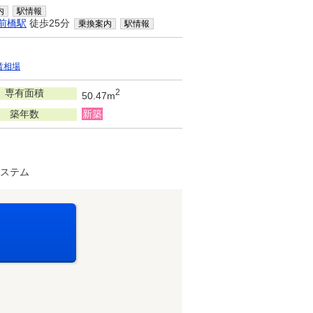
内
駅情報
前橋駅
徒歩25分
乗換案内
駅情報
賃相場
専有面積
2
50.47m
築年数
新築
システム