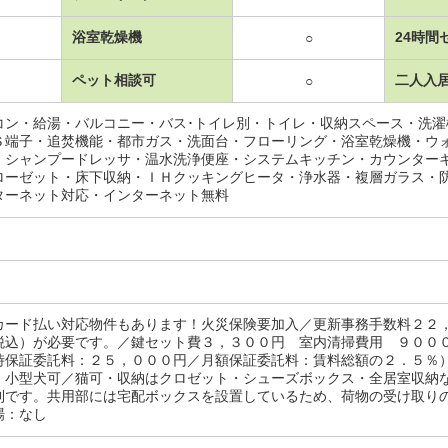
浴室乾燥機
24時間
○
ペット相談可
二人入
○
コン・給湯・バルコニー・バス･トイレ別・トイレ・収納スペース・洗
Ｓ端子・追焚機能・都市ガス・洗面台・フローリング・浴室乾燥機・ウ
・シャンプードレッサ・温水洗浄便座・システムキッチン・カウンター
ローゼット・床下収納・ＩＨクッキングヒータ・浄水器・複層ガラス・
ターネット対応・インターネット無料
カード払い対応物件もあります！火災保険要加入／更新事務手数料２２
税込）が必要です。／鍵セット費３，３００円 室内清掃費用 ９００
時保証委託料：２５，０００円／月額保証委託料：賃料総額の２．５％
：小型犬可／猫可・収納はクロゼット・シューズボックス・全居室収納
利です。共用部には宅配ボックスを設置しているため、荷物の受け取り
場：なし