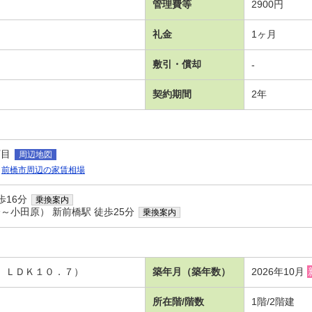
管理費等
2900円
礼金
1ヶ月
敷引・償却
-
契約期間
2年
丁目
周辺地図
前橋市周辺の家賃相場
歩16分
乗換案内
～小田原） 新前橋駅 徒歩25分
乗換案内
５、ＬＤＫ１０．７）
築年月（築年数）
2026年10月
所在階/階数
1階/2階建