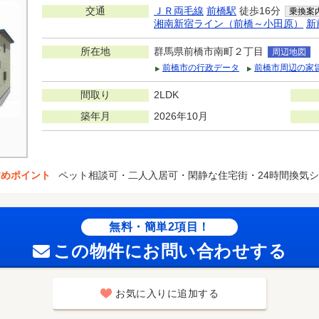
交通
ＪＲ両毛線
前橋駅
徒歩16分
乗換案
湘南新宿ライン（前橋～小田原）
新
所在地
群馬県前橋市南町２丁目
周辺地図
前橋市の行政データ
前橋市周辺の家
間取り
2LDK
築年月
2026年10月
すめポイント
ペット相談可・二人入居可・閑静な住宅街・24時間換気
無料・簡単2項目！
この物件にお問い合わせする
お気に入りに追加する