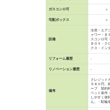
ガスコンロ可
○
宅配ボックス
○
冷房・エア
ャワー・Ｂ
設備
スコンロ可
ＢＯＸ・ク
クス・イン
リフォーム履歴
-
リノベーション履歴
-
クレジット
９８０円、
ーブ 契約
備考
ペット条件
しやすく便
ん。・駐輪