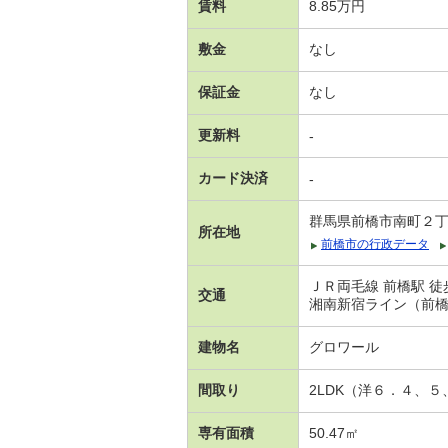
賃料
8.85万円
敷金
なし
保証金
なし
更新料
-
カード決済
-
群馬県前橋市南町２
所在地
前橋市の行政データ
ＪＲ両毛線 前橋駅 徒
交通
湘南新宿ライン（前橋
建物名
グロワール
間取り
2LDK（洋６．４、
専有面積
50.47㎡