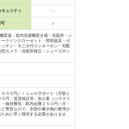
セキュリティ
-
居可
○
濯機置場・室内洗濯機置き場・洗面所・シ
ォークインクローゼット・照明器具・ガ
キッチン・モニタ付インターホン・宅配
防犯カメラ・洗面所独立・シューズボッ
，０００円／ｒｕｕｍサポート（月額１
００円・賃貸保証等：加入要（ハウスリ
）・維持費等：町内会費２５０円／月・
など豊富なので、衣類や履き物の整理が
のために早く帰宅する必要がありませ