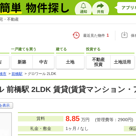
住宅・不動産
1
最近見た物件
保
一戸建てを買う
建てる
投資する
不動産
古
新築
中古
土地
土地活用
投資
橋市
>
前橋駅
>
グロワール 2LDK
 前橋駅 2LDK 賃貸(賃貸マンション・
を表示
8.85
賃料
万円 (管理費等：2900円)
礼金・敷金
1ヶ月 / なし
保