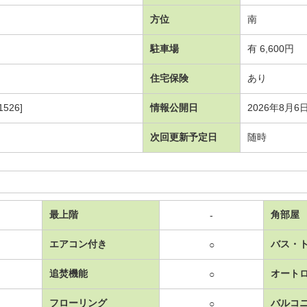
方位
南
駐車場
有 6,600円
住宅保険
あり
526]
情報公開日
2026年8月6
次回更新予定日
随時
最上階
角部屋
-
エアコン付き
バス・
○
追焚機能
オート
○
フローリング
バルコ
○