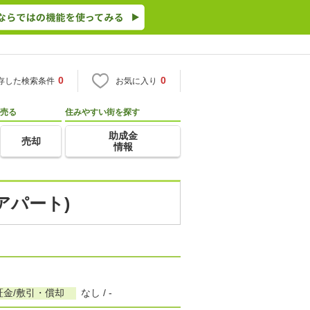
0
0
存した検索条件
お気に入り
売る
住みやすい街を探す
助成金
売却
情報
アパート)
証金/敷引・償却
なし / -