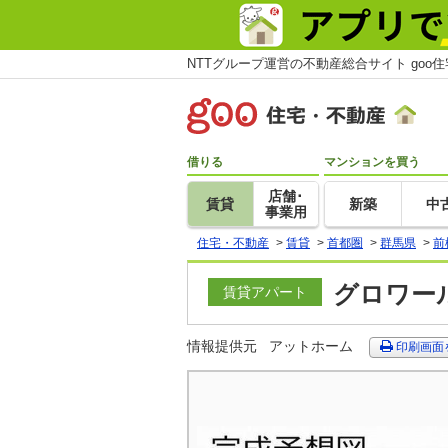
NTTグループ運営の不動産総合サイト goo
借りる
マンションを買う
店舗･
賃貸
新築
中
事業用
住宅・不動産
>
賃貸
>
首都圏
>
群馬県
>
前
グロワール
賃貸アパート
情報提供元
アットホーム
印刷画面