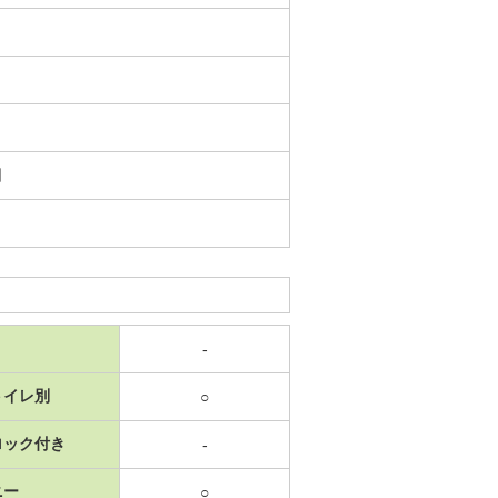
日
-
トイレ別
○
ロック付き
-
ニー
○