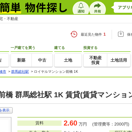
住宅・不動産
1
最近見た物件
保
一戸建てを買う
建てる
投資する
不動産
古
新築
中古
土地
土地活用
投資
橋市
>
群馬総社駅
>
ロイヤルマンション前橋 1K
橋 群馬総社駅 1K 賃貸(賃貸マンショ
を表示
2.60
賃料
万円 (管理費等：2000円)