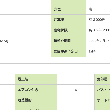
方位
南
駐車場
有 3,000円
住宅保険
あり 2年 200
273]
情報公開日
2026年7月2
次回更新予定日
随時
最上階
角部屋
-
エアコン付き
バス・
○
追焚機能
オート
-