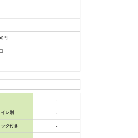
00円
7日
-
トイレ別
-
ロック付き
-