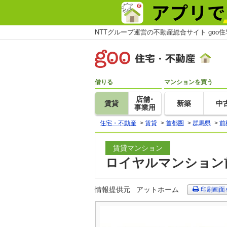
NTTグループ運営の不動産総合サイト goo
借りる
マンションを買う
店舗･
賃貸
新築
中
事業用
住宅・不動産
>
賃貸
>
首都圏
>
群馬県
>
前
賃貸マンション
ロイヤルマンション前
情報提供元
アットホーム
印刷画面