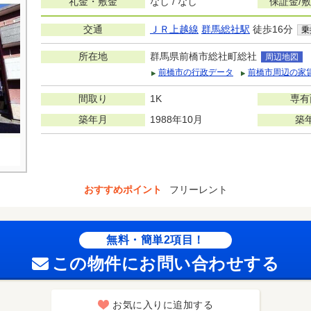
礼金・敷金
なし / なし
保証金/
交通
ＪＲ上越線
群馬総社駅
徒歩16分
乗
所在地
群馬県前橋市総社町総社
周辺地図
前橋市の行政データ
前橋市周辺の家
間取り
1K
専有
築年月
1988年10月
築
おすすめポイント
フリーレント
無料・簡単2項目！
この物件にお問い合わせする
お気に入りに追加する