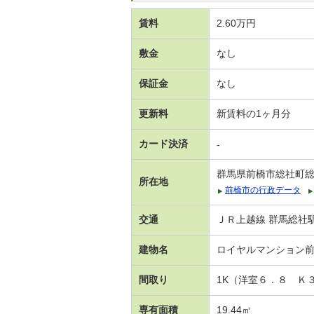
賃料
2.60万円
敷金
なし
保証金
なし
更新料
新賃料の1ヶ月分
カード決済
-
群馬県前橋市総社町
所在地
前橋市の行政データ
交通
ＪＲ上越線 群馬総社駅
建物名
ロイヤルマンション
間取り
1K（洋室６．８ Ｋ
専有面積
19.44㎡