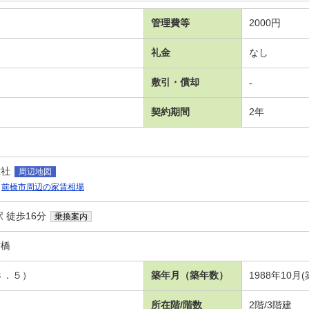
管理費等
2000円
礼金
なし
敷引・償却
-
契約期間
2年
総社
周辺地図
前橋市周辺の家賃相場
 徒歩16分
乗換案内
前橋
３．５）
築年月（築年数）
1988年10月(
所在階/階数
2階/3階建