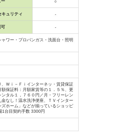
ニー
○
セキュリティ
-
居可
-
シャワー・プロパンガス・洗面台・照明
り、Ｗｉ－Ｆｉインターネッ・賃貸保証
月額保証料：月額家賃等の１．５％、更
レンタル１，７６０円／月・フリーレン
礼金なし！温水洗浄便座、ＴＶインター
ンズホーム」などが揃っているショッピ
場1台目契約手数 3300円