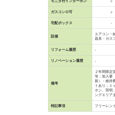
モニタ付インターホン
○
ガスコンロ可
○
宅配ボックス
-
エアコン・
設備
器具・ガス
リフォーム履歴
-
リノベーション履歴
-
２年間限定
等：加入要
新）・維持
備考
トあり：１
ホン、照明
ングエリアま
特記事項
フリーレン