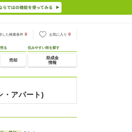
0
0
存した検索条件
お気に入り
売る
住みやすい街を探す
助成金
売却
情報
ン・アパート)