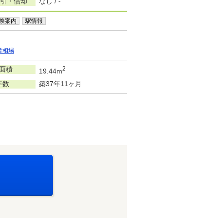
敷引・償却
なし / -
換案内
駅情報
賃相場
面積
2
19.44m
年数
築37年11ヶ月