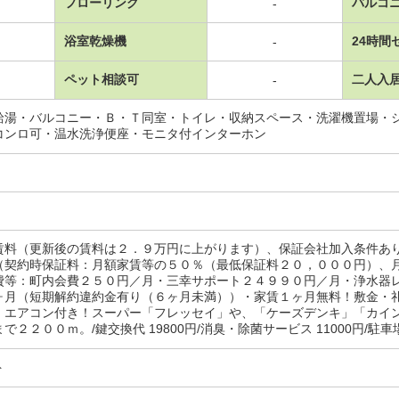
フローリング
バルコ
-
浴室乾燥機
24時間
-
ペット相談可
二人入
-
給湯・バルコニー・Ｂ・Ｔ同室・トイレ・収納スペース・洗濯機置場・
コンロ可・温水洗浄便座・モニタ付インターホン
賃料（更新後の賃料は２．９万円に上がります）、保証会社加入条件あ
（契約時保証料：月額家賃等の５０％（最低保証料２０，０００円）、
費等：町内会費２５０円／月・三幸サポート２４９９０円／月・浄水器
ヶ月（短期解約違約金有り（６ヶ月未満））・家賃１ヶ月無料！敷金・
、エアコン付き！スーパー「フレッセイ」や、「ケーズデンキ」「カイ
で２２００ｍ。/鍵交換代 19800円/消臭・除菌サービス 11000円/駐車
ト