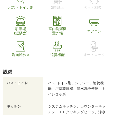
バス・トイレ別
2階以上
ペット相談可
駐車場
室内洗濯機
エアコン
(近隣含)
置き場
洗面所独立
追焚機能
オートロック
設備
バス・トイレ
バス･トイレ別、シャワー、追焚機
能、浴室乾燥機、温水洗浄便座、ト
イレ２ヶ所
キッチン
システムキッチン、カウンターキッ
チン、ＩＨクッキングヒータ、浄水