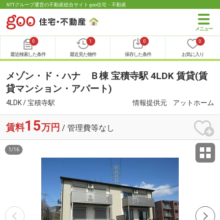
NTTグループ運営の不動産総合サイト goo住宅・不動産
0
1
0
0
最近検索した条件
最近見た物件
保存した条件
お気に入り
メゾン・ド・ハナ Ｂ棟 宝積寺駅 4LDK 賃貸(賃
貸マンション・アパート)
4LDK / 宝積寺駅
情報提供元
アットホーム
15
賃料
万円
/ 管理費等なし
1
/
16