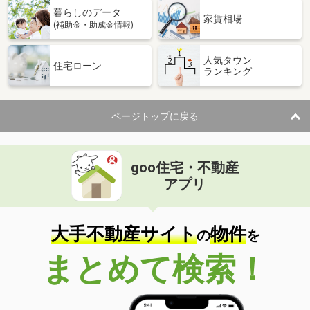
暮らしのデータ
家賃相場
(補助金・助成金情報)
人気タウン
住宅ローン
ランキング
ページトップに戻る
goo住宅・不動産
アプリ
大手不動産サイト
物件
の
を
まとめて検索！