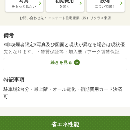
写真
初期費用
設備
をもっと見たい
を聞く
について聞く
お問い合わせ先
エステート住宅産業（株）リクラス東店
備考
※非喫煙者限定※写真及び図面と現状が異なる場合は現状優
先となります。・賃貸保証等：加入要（アーク賃貸保証
初回保証料７５，０００円 月額引落料金３３０円 毎年
続きを見る
１０，０００円）・☆戸建て感覚のテラスハウス物件☆無
料駐車場２台付♪オール電化で経済的！ＩＨシステムキッチ
特記事項
ンにカウンター＆イス４脚付きダイニング♪１階と２階に洗
面台・トイレがあり、全室エアコン完備で設備充実です♪・
駐車場2台分・最上階・オール電化・初期費用カード決済
仲介手数料：１．１ヶ月/抗菌施工代 17600円
可
省エネ性能