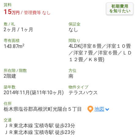
賃料
初期費用
15
を知りたい
/ 管理費等 なし
万円
敷 / 礼
保証金
2ヶ月 / 1ヶ月
なし
専有面積
間取り
2
4LDK(洋室８畳／洋室１０畳
143.87m
／洋室７畳／洋室６畳／ＬＤ
１２畳／Ｋ８畳)
所在階 / 階数
方位
2階建
南
築年数
物件タイプ
2014年11月(築11年10ヶ月)
テラスハウス
住所
栃木県塩谷郡高根沢町光陽台５丁目
地図
交通
ＪＲ東北本線 宝積寺駅 徒歩23分
ＪＲ東北本線 宝積寺駅 徒歩23分