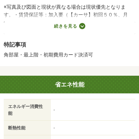
※写真及び図面と現状が異なる場合は現状優先となりま
す。・賃貸保証等：加入要（【カーサ】初回５０％、月
額：家賃総額の１．２％（引落手数料込）更新料１万円
続きを見る
【オリコ】初回保証料なし 月額保証料：賃料等総額
２％）・仲介手数料：１．１ヶ月/年間自治会費 2400円/抗
特記事項
菌施工代 17600円
角部屋・最上階・初期費用カード決済可
省エネ性能
エネルギー消費性
-
能
断熱性能
-