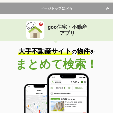
ページトップに戻る
goo住宅・不動産
アプリ
大手不動産サイト
物件
の
を
まとめて検索！