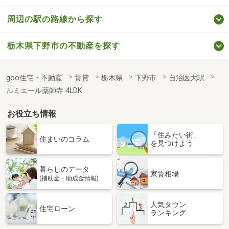
周辺の駅の路線から探す
栃木県下野市の不動産を探す
goo住宅・不動産
賃貸
栃木県
下野市
自治医大駅
ルミエール薬師寺 4LDK
お役立ち情報
「住みたい街」
住まいのコラム
を見つけよう
暮らしのデータ
家賃相場
(補助金・助成金情報)
人気タウン
住宅ローン
ランキング