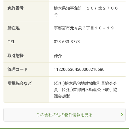
免許番号
栃木県知事免許（１０）第２７０６
号
所在地
宇都宮市元今泉３丁目１０－１９
TEL
028-633-3773
取引態様
仲介
管理コード
1122005364560000210680
所属協会など
(公社)栃木県宅地建物取引業協会会
員、(公社)首都圏不動産公正取引協
議会加盟
この会社の他の物件情報を見る