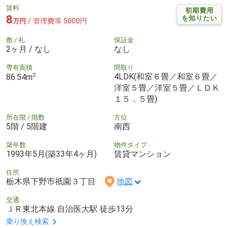
賃料
初期費用
8
を知りたい
/ 管理費等 5000円
万円
敷 / 礼
保証金
2ヶ月 / なし
なし
専有面積
間取り
2
4LDK(和室６畳／和室６畳／
86.54m
洋室５畳／洋室５畳／ＬＤＫ
１５．５畳)
所在階 / 階数
方位
5階 / 5階建
南西
築年数
物件タイプ
1993年5月(築33年4ヶ月)
賃貸マンション
住所
栃木県下野市祇園３丁目
地図
交通
ＪＲ東北本線 自治医大駅 徒歩13分
乗り換え検索