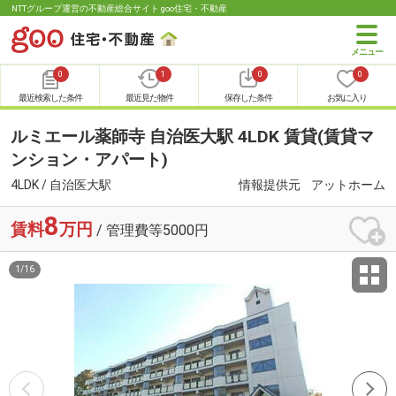
NTTグループ運営の不動産総合サイト goo住宅・不動産
0
1
0
0
最近検索した条件
最近見た物件
保存した条件
お気に入り
ルミエール薬師寺 自治医大駅 4LDK 賃貸(賃貸マ
ンション・アパート)
4LDK / 自治医大駅
情報提供元
アットホーム
8
賃料
万円
/ 管理費等5000円
1
/
16