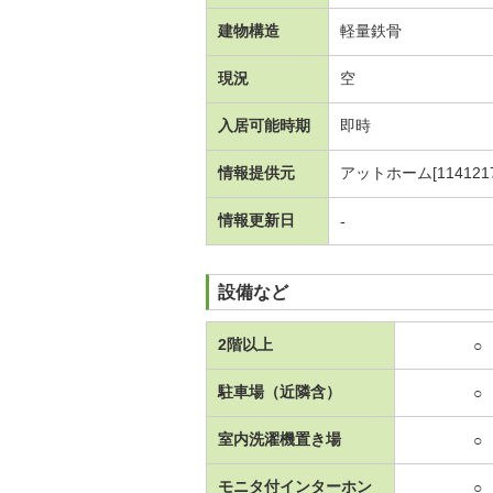
建物構造
軽量鉄骨
現況
空
入居可能時期
即時
情報提供元
アットホーム[1141217
情報更新日
-
設備など
2階以上
○
駐車場（近隣含）
○
室内洗濯機置き場
○
モニタ付インターホン
○