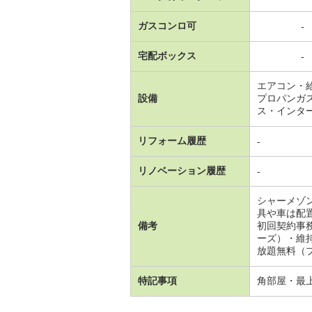
ガスコンロ可
-
宅配ボックス
-
エアコン・
設備
プロパンガ
ス・インタ
リフォーム履歴
-
リノベーション履歴
-
シャーメゾ
具や車は配
備考
初回契約事
ーズ）・維
放題無料（プ
特記事項
角部屋・最