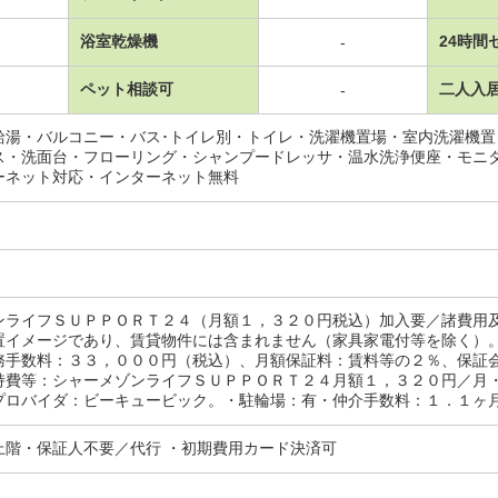
浴室乾燥機
24時間
-
ペット相談可
二人入
-
給湯・バルコニー・バス･トイレ別・トイレ・洗濯機置場・室内洗濯機
ス・洗面台・フローリング・シャンプードレッサ・温水洗浄便座・モニ
ーネット対応・インターネット無料
ンライフＳＵＰＰＯＲＴ２４（月額１，３２０円税込）加入要／諸費用
置イメージであり、賃貸物件には含まれません（家具家電付等を除く）
務手数料：３３，０００円（税込）、月額保証料：賃料等の２％、保証
持費等：シャーメゾンライフＳＵＰＰＯＲＴ２４月額１，３２０円／月
ロバイダ：ビーキュービック。・駐輪場：有・仲介手数料：１．１ヶ月/室
上階・保証人不要／代行 ・初期費用カード決済可