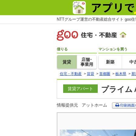
NTTグループ運営の不動産総合サイト goo
借りる
マンションを買う
店舗･
賃貸
新築
中
事業用
住宅・不動産
>
賃貸
>
首都圏
>
栃木県
>
那
プライムＡ
賃貸アパート
情報提供元
アットホーム
印刷画面