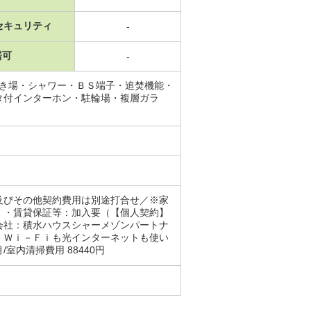
セキュリティ
-
居可
-
置き場・シャワー・ＢＳ端子・追焚機能・
タ付インターホン・駐輪場・複層ガラ
及びその他契約費用は別途打合せ／※家
。・賃貸保証等：加入要（【個人契約】
会社：積水ハウスシャーメゾンパートナ
・Ｗｉ－Ｆｉも光インターネットも使い
内清掃費用 88440円