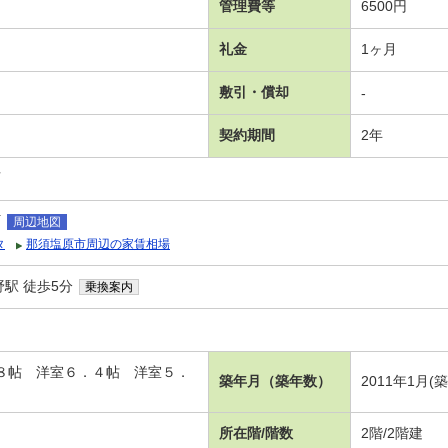
管理費等
6500円
礼金
1ヶ月
敷引・償却
-
契約期間
2年
可
町
周辺地図
タ
那須塩原市周辺の家賃相場
駅 徒歩5分
乗換案内
．８帖 洋室６．４帖 洋室５．
築年月（築年数）
2011年1月(
所在階/階数
2階/2階建