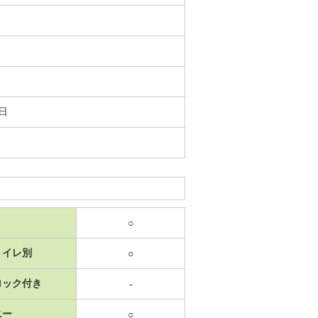
8日
○
トイレ別
○
ロック付き
-
ニー
○