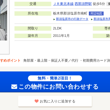
交通
ＪＲ東北本線
西那須野駅
徒歩5分
所在地
栃木県那須塩原市南町
周辺地図
那須塩原市の行政データ
那須塩原市
間取り
2LDK
専
築年月
2011年1月
築
すめポイント
角部屋・最上階・保証人不要／代行 ・初期費用カード
無料・簡単2項目！
この物件にお問い合わせする
お気に入りに追加する