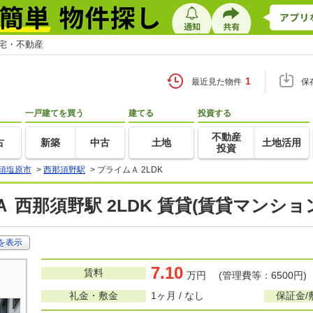
住宅・不動産
1
最近見た物件
保
一戸建てを買う
建てる
投資する
不動産
古
新築
中古
土地
土地活用
投資
須塩原市
>
西那須野駅
>
プライムＡ 2LDK
 西那須野駅 2LDK 賃貸(賃貸マンショ
を表示
7.10
賃料
万円 (管理費等：6500円)
礼金・敷金
1ヶ月 / なし
保証金/