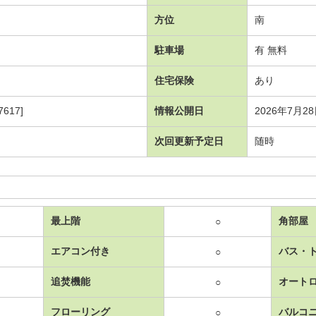
方位
南
駐車場
有 無料
住宅保険
あり
617]
情報公開日
2026年7月2
次回更新予定日
随時
最上階
角部屋
○
エアコン付き
バス・
○
追焚機能
オート
○
フローリング
バルコ
○