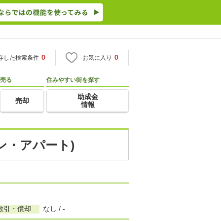
0
0
存した検索条件
お気に入り
売る
住みやすい街を探す
助成金
売却
情報
ン・アパート)
敷引・償却
なし / -