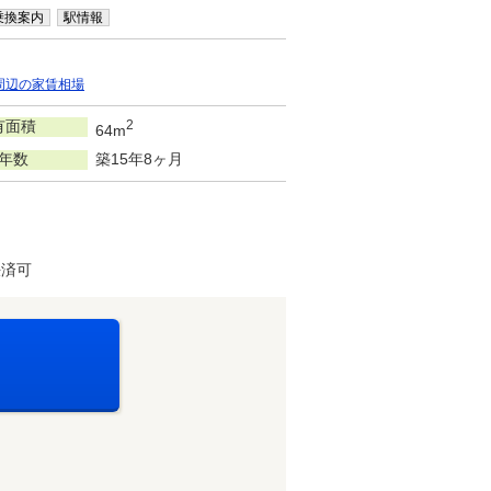
乗換案内
駅情報
周辺の家賃相場
有面積
2
64m
年数
築15年8ヶ月
決済可