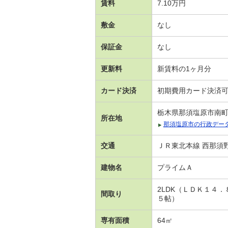
賃料
7.10万円
敷金
なし
保証金
なし
更新料
新賃料の1ヶ月分
カード決済
初期費用カード決済
栃木県那須塩原市南
所在地
那須塩原市の行政デー
交通
ＪＲ東北本線 西那須野
建物名
プライムＡ
2LDK（ＬＤＫ１４
間取り
５帖）
専有面積
64㎡