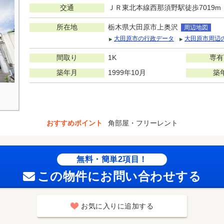
交通
ＪＲ東北本線西那須野駅徒歩7019m
所在地
栃木県大田原市上奥沢
周辺地図
大田原市の行政データ
大田原市周辺
間取り
1K
専有
築年月
1999年10月
築
おすすめポイント
角部屋・フリーレント
無料・簡単2項目！
この物件にお問い合わせする
お気に入りに追加する