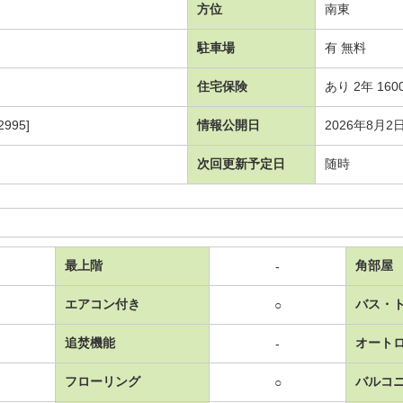
方位
南東
駐車場
有 無料
住宅保険
あり 2年 160
995]
情報公開日
2026年8月2
次回更新予定日
随時
最上階
角部屋
-
エアコン付き
バス・
○
追焚機能
オート
-
フローリング
バルコ
○