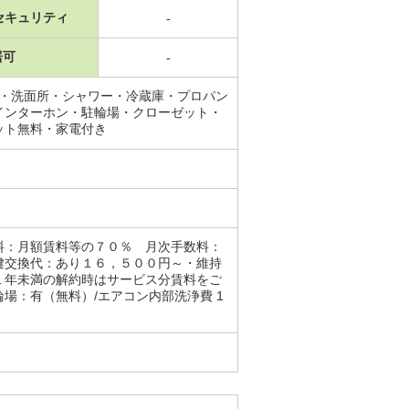
セキュリティ
-
居可
-
場・洗面所・シャワー・冷蔵庫・プロパン
インターホン・駐輪場・クローゼット・
ット無料・家電付き
料：月額賃料等の７０％ 月次手数料：
鍵交換代：あり１６，５００円～・維持
１年未満の解約時はサービス分賃料をご
場：有（無料）/エアコン内部洗浄費 1