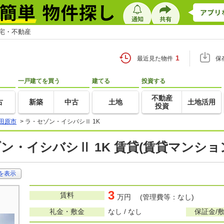
住宅・不動産
1
最近見た物件
保
一戸建てを買う
建てる
投資する
不動産
古
新築
中古
土地
土地活用
投資
田原市
>
ラ・セゾン・イシバシⅡ 1K
ン・イシバシⅡ 1K 賃貸(賃貸マンショ
を表示
3
賃料
万円 (管理費等：なし)
礼金・敷金
なし / なし
保証金/