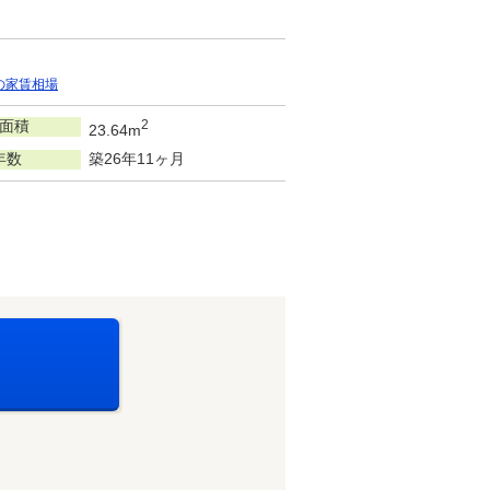
の家賃相場
面積
2
23.64m
年数
築26年11ヶ月