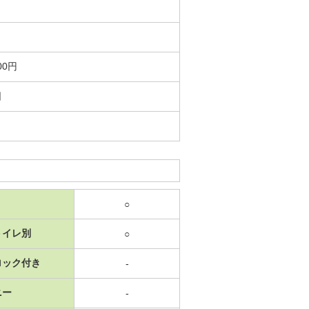
00円
日
○
トイレ別
○
ロック付き
-
ニー
-