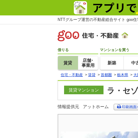
NTTグループ運営の不動産総合サイト goo
借りる
マンションを買う
店舗･
賃貸
新築
中
事業用
住宅・不動産
>
賃貸
>
首都圏
>
栃木県
>
大
ラ・セゾ
賃貸マンション
情報提供元
アットホーム
印刷画面