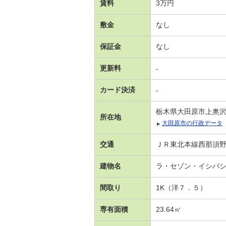
賃料
3万円
敷金
なし
保証金
なし
更新料
-
カード決済
-
栃木県大田原市上奥
所在地
大田原市の行政データ
交通
ＪＲ東北本線西那須野駅
建物名
ラ・セゾン・イシバ
間取り
1K（洋７．５）
専有面積
23.64㎡