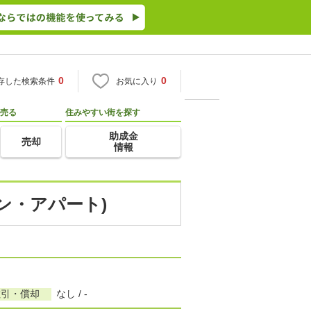
0
0
存した検索条件
お気に入り
売る
住みやすい街を探す
助成金
売却
情報
ン・アパート)
敷引・償却
なし / -