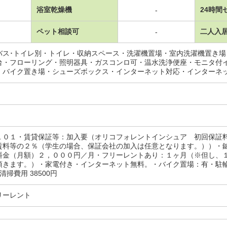
浴室乾燥機
24時間
-
ペット相談可
二人入
-
バス･トイレ別・トイレ・収納スペース・洗濯機置場・室内洗濯機置き
台・フローリング・照明器具・ガスコンロ可・温水洗浄便座・モニタ付
・バイク置き場・シューズボックス・インターネット対応・インターネ
１０１・賃貸保証等：加入要（オリコフォレントインシュア 初回保証
賃料等の２％（学生の場合、保証会社の加入は任意となります。））・
料金（月額）２，０００円／月・フリーレントあり：１ヶ月（※但し、
頂きます。）・家電付き・インターネット無料。・バイク置場：有・駐輪
内清掃費用 38500円
リーレント