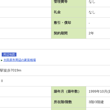
管理費等
なし
礼金
なし
敷引・償却
-
契約期間
2年
沢
周辺地図
大田原市周辺の家賃相場
徒歩7019m
シⅡ
築年月（築年数）
1999年10月(
所在階/階数
3階/3階建