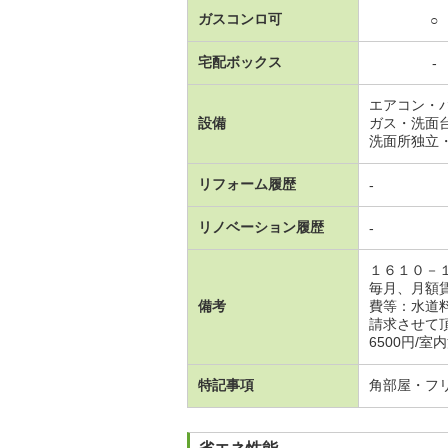
ガスコンロ可
○
宅配ボックス
-
エアコン・
設備
ガス・洗面
洗面所独立
リフォーム履歴
-
リノベーション履歴
-
１６１０－
毎月、月額
備考
費等：水道
請求させて
6500円/室
特記事項
角部屋・フ