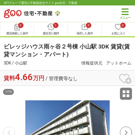
NTTグループ運営の不動産総合サイト goo住宅・不動産
0
1
0
0
最近検索した条件
最近見た物件
保存した条件
お気に入り
ビレッジハウス雨ヶ谷２号棟 小山駅 3DK 賃貸(賃
貸マンション・アパート)
3DK / 小山駅
情報提供元
アットホーム
4.66
賃料
万円
/ 管理費等なし
1
/
16