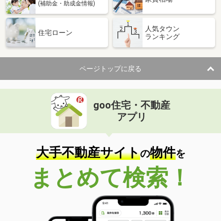
(補助金・助成金情報)
人気タウン
住宅ローン
ランキング
ページトップに戻る
goo住宅・不動産
アプリ
大手不動産サイト
物件
の
を
まとめて検索！