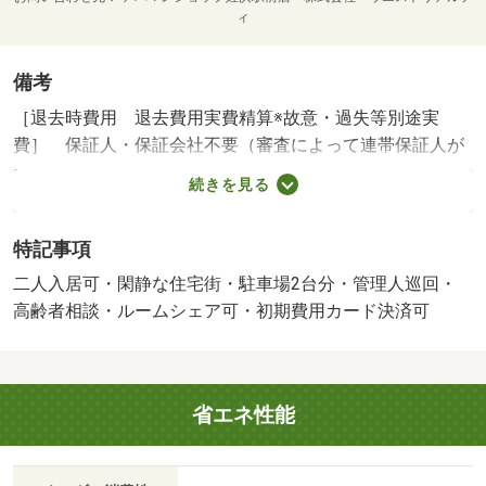
ィ
備考
［退去時費用 退去費用実費精算※故意・過失等別途実
費］ 保証人・保証会社不要（審査によって連帯保証人が
必要の場合あり） 短期解約違約金あり。１年未満の解約
続きを見る
で賃料３ヶ月分。２年未満の解約で賃料２ヶ月分。 鍵交
換代は貸主負担。 ＮＯ：９２４６２８９２・管理形態／
特記事項
管理員の勤務形態：巡回・弊社を窓口としてオンライン申
込して頂いたお客様に限り、キャンペーン実施中。申込手
二人入居可・閑静な住宅街・駐車場2台分・管理人巡回・
続き入居審査等もスムーズに対応可能！お気軽にご相談く
高齢者相談・ルームシェア可・初期費用カード決済可
ださい。・バイク置場：なし・駐輪場：なし
省エネ性能