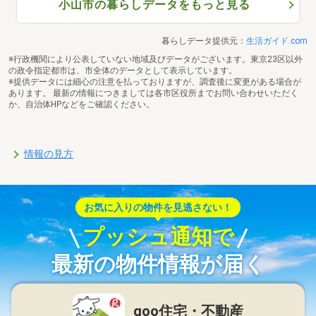
小山市の暮らしデータをもっと見る
暮らしデータ提供元：
生活ガイド.com
※行政機関により公表していない地域及びデータがございます。東京23区以外
の政令指定都市は、市全体のデータとして表示しています。
※提供データには細心の注意を払っておりますが、調査後に変更がある場合が
あります。 最新の情報につきましては各市区役所までお問い合わせいただく
か、自治体HPなどをご確認ください。
情報の見方
お気に入りの物件を見逃さない！
プッシュ通知で
最新の物件情報が届く
goo住宅・不動産