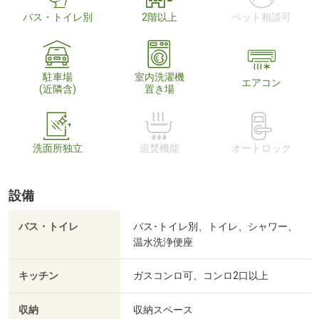
バス・トイレ別
2階以上
ペット相談可
駐車場
室内洗濯機
エアコン
(近隣含)
置き場
洗面所独立
追焚機能
オートロック
設備
バス・トイレ
バス･トイレ別、トイレ、シャワー、
温水洗浄便座
キッチン
ガスコンロ可、コンロ2口以上
収納
収納スペース