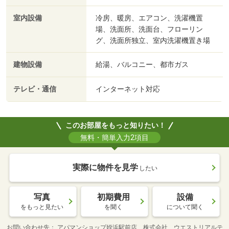
室内設備
冷房、暖房、エアコン、洗濯機置
場、洗面所、洗面台、フローリン
グ、洗面所独立、室内洗濯機置き場
建物設備
給湯、バルコニー、都市ガス
テレビ・通信
インターネット対応
このお部屋をもっと知りたい！
無料・簡単入力2項目
実際に物件を見学
したい
写真
初期費用
設備
をもっと見たい
を聞く
について聞く
お問い合わせ先
アパマンショップ姪浜駅前店 株式会社 ウエストリアルテ