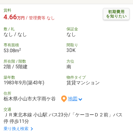
賃料
初期費用
4.66
を知りたい
/ 管理費等 なし
万円
敷 / 礼
保証金
なし / なし
なし
専有面積
間取り
2
3DK
53.08m
所在階 / 階数
方位
2階 / 5階建
南
築年数
物件タイプ
1983年9月(築43年)
賃貸マンション
住所
栃木県小山市大字雨ケ谷
地図
交通
ＪＲ東北本線 小山駅 バス23分/「ケーヨーＤ２前」バス
停 停歩11分
乗り換え検索