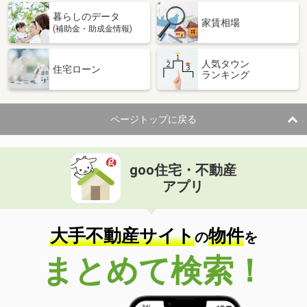
暮らしのデータ
家賃相場
(補助金・助成金情報)
人気タウン
住宅ローン
ランキング
ページトップに戻る
goo住宅・不動産
アプリ
大手不動産サイト
物件
の
を
まとめて検索！