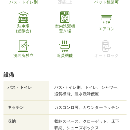
バス・トイレ別
2階以上
ペット相談可
駐車場
室内洗濯機
エアコン
(近隣含)
置き場
洗面所独立
追焚機能
オートロック
設備
バス・トイレ
バス･トイレ別、トイレ、シャワー、
追焚機能、温水洗浄便座
キッチン
ガスコンロ可、カウンターキッチン
収納
収納スペース、クローゼット、床下
収納、シューズボックス