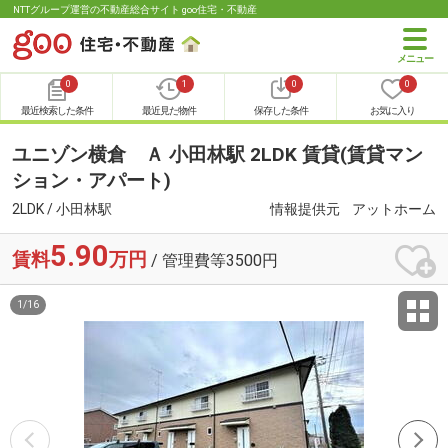
NTTグループ運営の不動産総合サイト goo住宅・不動産
0
1
0
0
最近検索した条件
最近見た物件
保存した条件
お気に入り
ユニゾン横倉 Ａ 小田林駅 2LDK 賃貸(賃貸マン
ション・アパート)
2LDK / 小田林駅
情報提供元
アットホーム
5.90
賃料
万円
/ 管理費等3500円
1
/
16