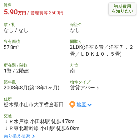
賃料
初期費用
5.90
を知りたい
/ 管理費等 3500円
万円
敷 / 礼
保証金
なし / なし
なし
専有面積
間取り
2
2LDK(洋室６畳／洋室７．２
57.8m
畳／ＬＤＫ１０．５畳)
所在階 / 階数
方位
1階 / 2階建
南
築年数
物件タイプ
2008年8月(築18年1ヶ月)
賃貸アパート
住所
栃木県小山市大字横倉新田
地図
交通
ＪＲ水戸線 小田林駅 徒歩4.7km
ＪＲ東北新幹線 小山駅 徒歩6.0km
乗り換え検索