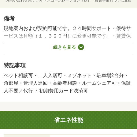
お問い合わせ先
ハイトスコーポレーション（株） 賃貸事業部つくば支店
備考
現地案内および契約可能です。２４時間サポート・優待サ
ービスは月額（１，３２０円）に変更可能です。・賃貸保
証等：加入要（初回委託料：総賃料の５０％～７０％／月
続きを見る
額委託料：総賃料の２．０％～３．０％／年間委託料：０
～１万円）・維持費等：家財保険１，１００円／月・管理
特記事項
形態／管理員の勤務形態：巡回・他交通手段：そえや整骨
院停歩６分・駐輪場：有・所属階：１～２階/鍵費用 16500
ペット相談可・二人入居可・メゾネット・駐車場2台分・
円/あんしんパック 22000円/２４時間サポート優待サービ
角部屋・管理人巡回・高齢者相談・ルームシェア可・保証
ス 26400円
人不要／代行 ・初期費用カード決済可
省エネ性能