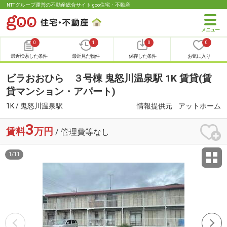
NTTグループ運営の不動産総合サイト goo住宅・不動産
0
1
0
0
最近検索した条件
最近見た物件
保存した条件
お気に入り
ビラおおひら ３号棟 鬼怒川温泉駅 1K 賃貸(賃
貸マンション・アパート)
1K / 鬼怒川温泉駅
情報提供元
アットホーム
3
賃料
万円
/ 管理費等なし
1
/
11