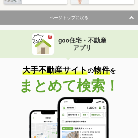
ページトップに戻る
goo住宅・不動産
アプリ
大手不動産サイト
物件
の
を
まとめて検索！