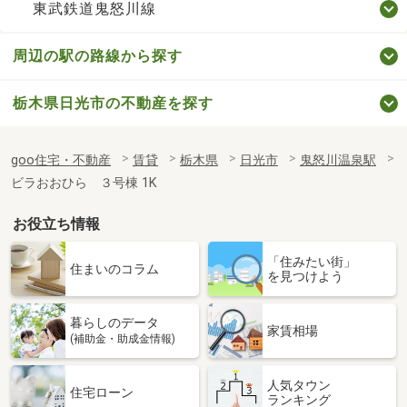
東武鉄道鬼怒川線
周辺の駅の路線から探す
栃木県日光市の不動産を探す
goo住宅・不動産
賃貸
栃木県
日光市
鬼怒川温泉駅
ビラおおひら ３号棟 1K
お役立ち情報
「住みたい街」
住まいのコラム
を見つけよう
暮らしのデータ
家賃相場
(補助金・助成金情報)
人気タウン
住宅ローン
ランキング