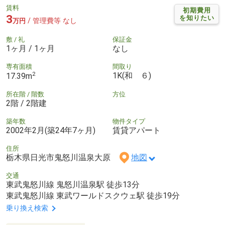
賃料
初期費用
3
を知りたい
/ 管理費等 なし
万円
敷 / 礼
保証金
1ヶ月 / 1ヶ月
なし
専有面積
間取り
2
1K(和 ６)
17.39m
所在階 / 階数
方位
2階 / 2階建
築年数
物件タイプ
2002年2月(築24年7ヶ月)
賃貸アパート
住所
栃木県日光市鬼怒川温泉大原
地図
交通
東武鬼怒川線 鬼怒川温泉駅 徒歩13分
東武鬼怒川線 東武ワールドスクウェ駅 徒歩19分
乗り換え検索