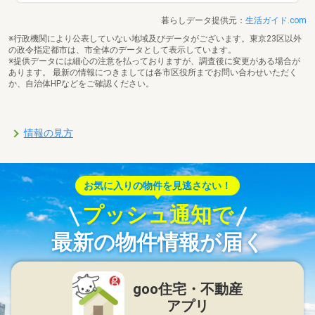
暮らしデータ提供元：
生活ガイド.com
※行政機関により公表していない地域及びデータがございます。東京23区以外
の政令指定都市は、市全体のデータとして表示しています。
※提供データには細心の注意を払っておりますが、調査後に変更がある場合が
あります。 最新の情報につきましては各市区役所までお問い合わせいただく
か、自治体HPなどをご確認ください。
情報の見方
お気に入りの物件を見逃さない！
プッシュ通知で
最新の物件情報が届く
goo住宅・不動産
アプリ