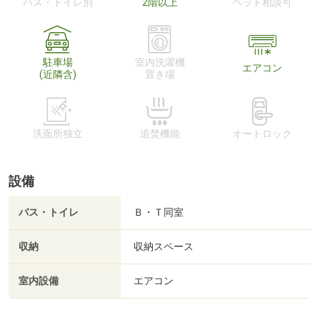
バス・トイレ別
2階以上
ペット相談可
駐車場
室内洗濯機
エアコン
(近隣含)
置き場
洗面所独立
追焚機能
オートロック
設備
バス・トイレ
Ｂ・Ｔ同室
収納
収納スペース
室内設備
エアコン