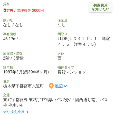
賃料
初期費用
5
を知りたい
/ 管理費等 2000円
万円
敷 / 礼
保証金
なし / なし
なし
専有面積
間取り
2
2LDK(ＬＤＫ１１．１ 洋室
46.17m
４．５ 洋室４．５)
所在階 / 階数
方位
2階 / 3階建
西
築年数
物件タイプ
1987年3月(築39年6ヶ月)
賃貸マンション
住所
栃木県宇都宮市六道町
地図
交通
東武宇都宮線 東武宇都宮駅 バス7分/「陽西通り南」バス
停 停歩3分
乗り換え検索