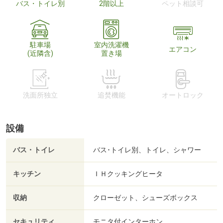
バス・トイレ別
2階以上
ペット相談可
駐車場
室内洗濯機
エアコン
(近隣含)
置き場
洗面所独立
追焚機能
オートロック
設備
バス・トイレ
バス･トイレ別、トイレ、シャワー
キッチン
ＩＨクッキングヒータ
収納
クローゼット、シューズボックス
セキュリティ
モニタ付インターホン