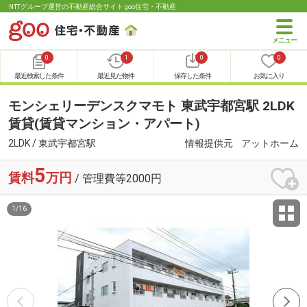
NTTグループ運営の不動産総合サイト goo住宅・不動産
0
1
0
0
最近検索した条件
最近見た物件
保存した条件
お気に入り
モンシェリーデンスクマモト 東武宇都宮駅 2LDK
賃貸(賃貸マンション・アパート)
2LDK / 東武宇都宮駅
情報提供元
アットホーム
5
賃料
万円
/ 管理費等2000円
1
/
16