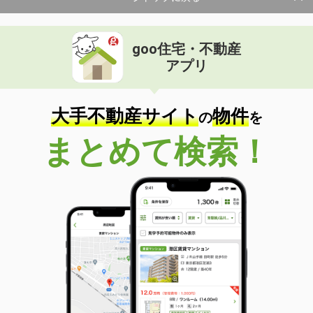
goo住宅・不動産
アプリ
大手不動産サイト
物件
の
を
まとめて検索！