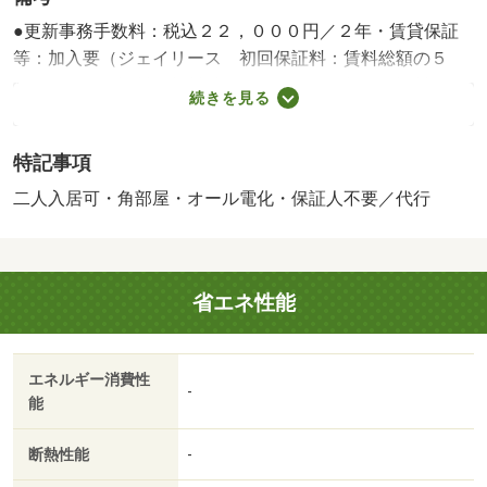
●更新事務手数料：税込２２，０００円／２年・賃貸保証
等：加入要（ジェイリース 初回保証料：賃料総額の５
０％、月額保証料：賃料総額の１．８％、年間保証料：１
続きを見る
０，０００円）・維持費等：緊急連絡センター費３００円
／月・他交通手段：ＪＲ東北本線宇都宮駅バス１３分陽西
特記事項
通り南停歩３分／ＪＲ日光線鶴田駅バス７分陽西通り南停
歩３分・●全居室洋室の２ＬＤＫ！●家計にやさしい【オー
二人入居可・角部屋・オール電化・保証人不要／代行
ル電化】です♪ ●敷金・礼金なし！初期費用が抑えられま
す！ ●コンビニ・ドラッグストアー・スーパー・郵便
局等、便利な住環境♪/鍵交換費用 19800円
省エネ性能
エネルギー消費性
-
能
断熱性能
-