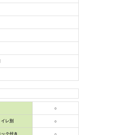
日
○
トイレ別
○
ロック付き
○