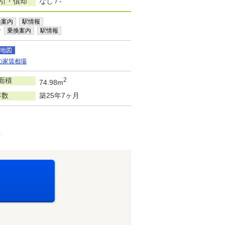
敷引・償却
なし / -
換案内
駅情報
分
乗換案内
駅情報
地図
の家賃相場
面積
2
74.98m
年数
築25年7ヶ月
可