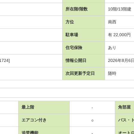
所在階/階数
10階/13階建
方位
南西
駐車場
有 22,000円
住宅保険
あり
724]
情報公開日
2026年8月6
次回更新予定日
随時
最上階
角部屋
-
エアコン付き
バス・
○
追焚機能
オート
-