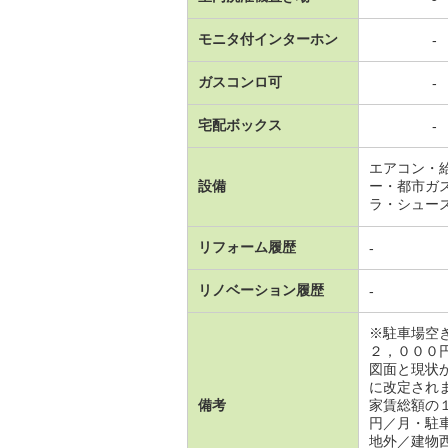
モニタ付インターホン
-
ガスコンロ可
-
宅配ボックス
-
エアコン・
設備
ー・都市ガ
ラ・シュー
リフォーム履歴
-
リノベーション履歴
-
※駐車場空
２，０００
図面と現状
に改定され
備考
家賃総額の
円／月・駐
地外／建物