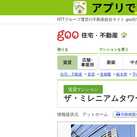
NTTグループ運営の不動産総合サイト goo
借りる
マンションを買う
店舗･
賃貸
新築
中
事業用
住宅・不動産
>
賃貸
>
首都圏
>
栃木県
>
宇
賃貸マンション
ザ・ミレニアムタワー
情報提供元
アットホーム
印刷画面