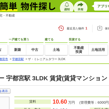
住宅・不動産
1
最近見た物件
保
一戸建てを買う
建てる
投資する
不動産
古
新築
中古
土地
土地活用
投資
都宮市
>
宇都宮駅
>
ザ・ミレニアムタワー 3LDK
 宇都宮駅 3LDK 賃貸(賃貸マンション
を表示
10.60
賃料
万円 (管理費等：6000円