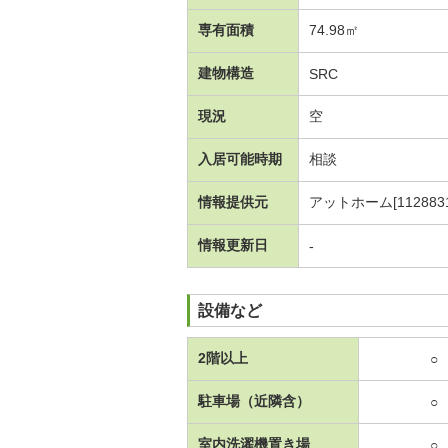
専有面積
74.98㎡
建物構造
SRC
現況
空
入居可能時期
相談
情報提供元
アットホーム[1128831
情報更新日
-
設備など
2階以上
○
駐車場（近隣含）
○
室内洗濯機置き場
○