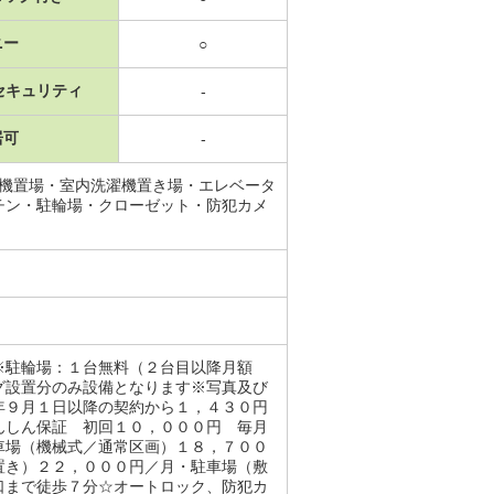
ニー
○
セキュリティ
-
居可
-
濯機置場・室内洗濯機置き場・エレベータ
チン・駐輪場・クローゼット・防犯カメ
※駐輪場：１台無料（２台目以降月額
グ設置分のみ設備となります※写真及び
年９月１日以降の契約から１，４３０円
んしん保証 初回１０，０００円 毎月
車場（機械式／通常区画）１８，７００
置き）２２，０００円／月・駐車場（敷
口まで徒歩７分☆オートロック、防犯カ