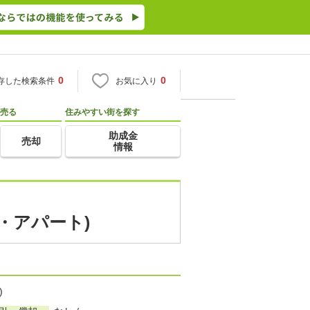
0
0
存した検索条件
お気に入り
売る
住みやすい街を探す
助成金
売却
情報
・アパート)
)