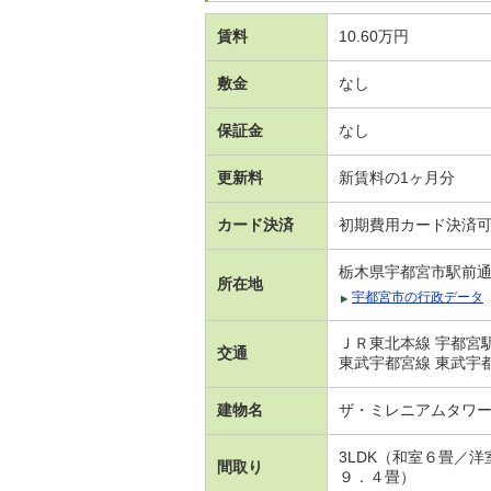
賃料
10.60万円
敷金
なし
保証金
なし
更新料
新賃料の1ヶ月分
カード決済
初期費用カード決済
栃木県宇都宮市駅前
所在地
宇都宮市の行政データ
ＪＲ東北本線 宇都宮駅
交通
東武宇都宮線 東武宇都
建物名
ザ・ミレニアムタワ
3LDK（和室６畳／
間取り
９．４畳）