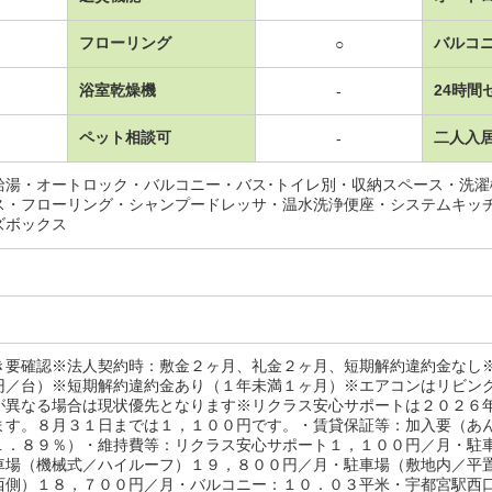
フローリング
バルコ
○
浴室乾燥機
24時間
-
ペット相談可
二人入
-
給湯・オートロック・バルコニー・バス･トイレ別・収納スペース・洗
ス・フローリング・シャンプードレッサ・温水洗浄便座・システムキッ
ズボックス
き要確認※法人契約時：敷金２ヶ月、礼金２ヶ月、短期解約違約金なし
円／台）※短期解約違約金あり（１年未満１ヶ月）※エアコンはリビン
が異なる場合は現状優先となります※リクラス安心サポートは２０２６
ます。８月３１日までは１，１００円です。・賃貸保証等：加入要（あ
１．８９％）・維持費等：リクラス安心サポート１，１００円／月・駐
車場（機械式／ハイルーフ）１９，８００円／月・駐車場（敷地内／平
西側）１８，７００円／月・バルコニー：１０．０３平米・宇都宮駅西