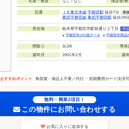
礼金・敷金
なし / なし
保証金/
交通
ＪＲ東北本線
宇都宮駅
徒歩7分
乗
東武宇都宮線
東武宇都宮駅
徒歩18
所在地
栃木県宇都宮市駅前通り２丁目
周辺
宇都宮市の行政データ
宇都宮市周辺
間取り
3LDK
専有
築年月
2001年2月
築
おすすめポイント
角部屋・保証人不要／代行 ・初期費用カード決済
無料・簡単2項目！
この物件にお問い合わせする
お気に入りに追加する