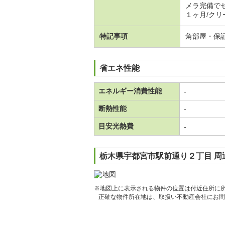
メラ完備で
１ヶ月/クリー
特記事項
角部屋・保
省エネ性能
エネルギー消費性能
-
断熱性能
-
目安光熱費
-
栃木県宇都宮市駅前通り２丁目 周
※地図上に表示される物件の位置は付近住所に
正確な物件所在地は、取扱い不動産会社にお問