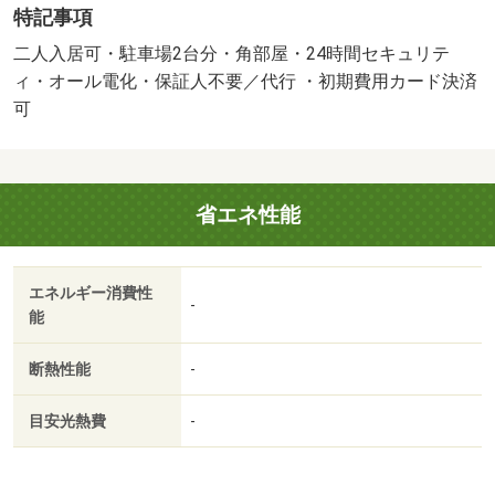
特記事項
０％）・鍵交換代：あり２２，０００円～・建物構造：重
量鉄骨造・積水ハウス施工のシャーメゾン物件！全室オー
二人入居可・駐車場2台分・角部屋・24時間セキュリテ
ル電化、インターネット無料、駐車場２台付無料！オート
ィ・オール電化・保証人不要／代行 ・初期費用カード決済
ロック、防犯カメラ、対面キッチン、ＩＨコンロ３口、エ
可
アコン１台、ＷＩＣなど設備が充実！・駐輪場：有（無
料）・仲介手数料：１．１ヶ月/駆けつけサービス 16500
円/抗菌施工費 13200円/簡易消火剤 5500円
省エネ性能
エネルギー消費性
-
能
断熱性能
-
目安光熱費
-