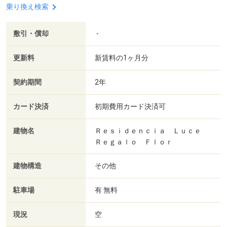
乗り換え検索
敷引・償却
-
更新料
新賃料の1ヶ月分
契約期間
2年
カード決済
初期費用カード決済可
建物名
Ｒｅｓｉｄｅｎｃｉａ Ｌｕｃｅ
Ｒｅｇａｌｏ Ｆｌｏｒ
建物構造
その他
駐車場
有 無料
現況
空