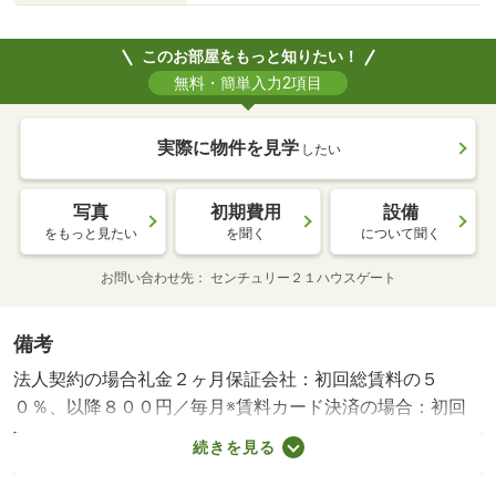
このお部屋をもっと知りたい！
無料・簡単入力2項目
実際に物件を見学
したい
写真
初期費用
設備
をもっと見たい
を聞く
について聞く
お問い合わせ先
センチュリー２１ハウスゲート
備考
法人契約の場合礼金２ヶ月保証会社：初回総賃料の５
０％、以降８００円／毎月※賃料カード決済の場合：初回
総賃料の５０％、以降総賃料の２．５％毎月駆けつけサー
続きを見る
ビス：１６５００円抗菌施工費：１３２００円簡易消火
剤：５５００円・賃貸保証等：加入要（ジェイリース：５