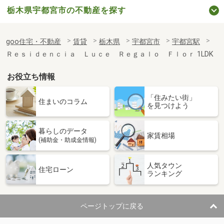
栃木県宇都宮市の不動産を探す
goo住宅・不動産
賃貸
栃木県
宇都宮市
宇都宮駅
Ｒｅｓｉｄｅｎｃｉａ Ｌｕｃｅ Ｒｅｇａｌｏ Ｆｌｏｒ 1LDK
お役立ち情報
「住みたい街」
住まいのコラム
を見つけよう
暮らしのデータ
家賃相場
(補助金・助成金情報)
人気タウン
住宅ローン
ランキング
ページトップに戻る