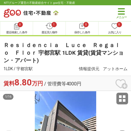
NTTグループ運営の不動産総合サイト goo住宅・不動産
0
1
0
0
最近検索した条件
最近見た物件
保存した条件
お気に入り
Ｒｅｓｉｄｅｎｃｉａ Ｌｕｃｅ Ｒｅｇａｌ
ｏ Ｆｌｏｒ 宇都宮駅 1LDK 賃貸(賃貸マンショ
ン・アパート)
1LDK / 宇都宮駅
情報提供元
アットホーム
8.80
賃料
万円
/ 管理費等4000円
1
/
16