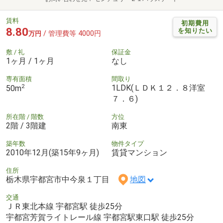
賃料
初期費用
8.80
を知りたい
/ 管理費等 4000円
万円
敷 / 礼
保証金
1ヶ月 / 1ヶ月
なし
専有面積
間取り
2
1LDK(ＬＤＫ１２．８洋室
50m
７．６)
所在階 / 階数
方位
2階 / 3階建
南東
築年数
物件タイプ
2010年12月(築15年9ヶ月)
賃貸マンション
住所
栃木県宇都宮市中今泉１丁目
地図
交通
ＪＲ東北本線 宇都宮駅 徒歩25分
宇都宮芳賀ライトレール線 宇都宮駅東口駅 徒歩25分