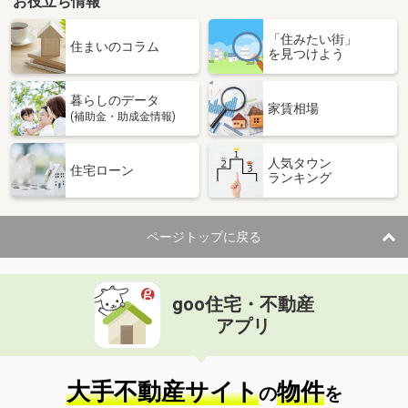
お役立ち情報
「住みたい街」
住まいのコラム
を見つけよう
暮らしのデータ
家賃相場
(補助金・助成金情報)
人気タウン
住宅ローン
ランキング
ページトップに戻る
goo住宅・不動産
アプリ
大手不動産サイト
物件
の
を