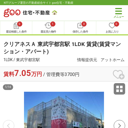
NTTグループ運営の不動産総合サイト goo住宅・不動産
0
1
0
0
最近検索した条件
最近見た物件
保存した条件
お気に入り
クリアネスＡ 東武宇都宮駅 1LDK 賃貸(賃貸マン
ション・アパート)
1LDK / 東武宇都宮駅
情報提供元
アットホーム
7.05
賃料
万円
/ 管理費等3700円
1
/
14