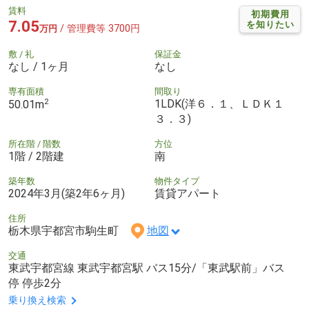
賃料
初期費用
7.05
を知りたい
/ 管理費等 3700円
万円
敷 / 礼
保証金
なし / 1ヶ月
なし
専有面積
間取り
2
1LDK(洋６．１、ＬＤＫ１
50.01m
３．３)
所在階 / 階数
方位
1階 / 2階建
南
築年数
物件タイプ
2024年3月(築2年6ヶ月)
賃貸アパート
住所
栃木県宇都宮市駒生町
地図
交通
東武宇都宮線 東武宇都宮駅 バス15分/「東武駅前」バス
停 停歩2分
乗り換え検索