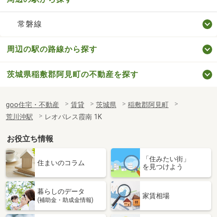
常磐線
周辺の駅の路線から探す
茨城県稲敷郡阿見町の不動産を探す
goo住宅・不動産
賃貸
茨城県
稲敷郡阿見町
荒川沖駅
レオパレス霞南 1K
お役立ち情報
「住みたい街」
住まいのコラム
を見つけよう
暮らしのデータ
家賃相場
(補助金・助成金情報)