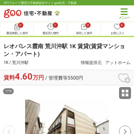
NTTグループ運営の不動産総合サイト goo住宅・不動産
0
1
0
0
最近検索した条件
最近見た物件
保存した条件
お気に入り
レオパレス霞南 荒川沖駅 1K 賃貸(賃貸マンショ
ン・アパート)
1K / 荒川沖駅
情報提供元
アットホーム
4.60
賃料
万円
/ 管理費等5500円
1
/
16