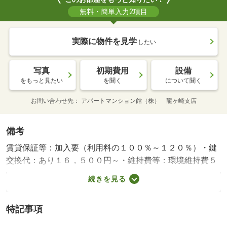
無料・簡単入力2項目
実際に物件を見学
したい
写真
初期費用
設備
をもっと見たい
を聞く
について聞く
お問い合わせ先
アパートマンション館（株） 龍ヶ崎支店
備考
賃貸保証等：加入要（利用料の１００％～１２０％）・鍵
交換代：あり１６，５００円～・維持費等：環境維持費５
５０円／月・インターネット利用料３，６３０円／月・◎
続きを見る
夏キャンペーン♪家電プレゼント！対象物件は「物件詳細を
見る」をクリック！ ８／３１まで/抗菌施工（任
特記事項
意） 23760円/入居者サポートシステムプラス（任
意） 18975円/室内清掃費用 52250円