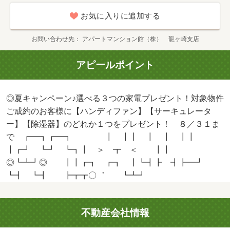
お気に入りに追加する
お問い合わせ先
アパートマンション館（株） 龍ヶ崎支店
アピールポイント
◎夏キャンペーン♪選べる３つの家電プレゼント！対象物件
ご成約のお客様に【ハンディファン】【サーキュレータ
ー】【除湿器】のどれか１つをプレゼント！ ８／３１ま
で ┏━┓┏━┓ ┃ ┃┃ ┃ ┃ ┃┃
┃┏┛ ┗┛ ┗┓┃ ＞ ┳ ＜ ┃┃
◎┗┻┛◎ ┃┃┏┓ ┏┓ ┃┗┫┣ ┫┣━┛
┗┫ ┗┫ ┣┳┳〇゛ ┗┻┛
不動産会社情報