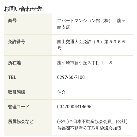
お問い合わせ先
商号
アパートマンション館（株） 龍ヶ
崎支店
免許番号
国土交通大臣免許（６）第５９６６
号
所在地
龍ケ崎市藤ケ丘３丁目１－８
TEL
0297-60-7100
取引態様
仲介
管理コード
00470004414695
所属協会など
(公社)全日本不動産協会会員、(公社)
首都圏不動産公正取引協議会加盟