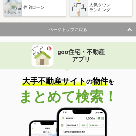
人気タウン
住宅ローン
ランキング
ページトップに戻る
goo住宅・不動産
アプリ
大手不動産サイト
物件
の
を
まとめて検索！