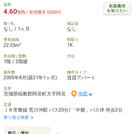
賃料
初期費用
4.60
を知りたい
/ 管理費等 5500円
万円
敷 / 礼
保証金
なし / 1ヶ月
なし
専有面積
間取り
2
1K
22.35m
所在階 / 階数
方位
1階 / 2階建
築年数
物件タイプ
2005年8月(築21年1ヶ月)
賃貸アパート
住所
茨城県稲敷郡阿見町大字阿見
地図
交通
ＪＲ常磐線 荒川沖駅 バス20分/「中郷」バス停 停歩2分
乗り換え検索
敷引・償却
-