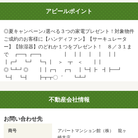
アピールポイント
◎夏キャンペーン♪選べる３つの家電プレゼント！対象物件
ご成約のお客様に【ハンディファン】【サーキュレータ
ー】【除湿器】のどれか１つをプレゼント！ ８／３１ま
で ┏━┓┏━┓ ┃ ┃┃ ┃ ┃ ┃┃
┃┏┛ ┗┛ ┗┓┃ ＞ ┳ ＜ ┃┃
◎┗┻┛◎ ┃┃┏┓ ┏┓ ┃┗┫┣ ┫┣━┛
┗┫ ┗┫ ┣┳┳〇゛ ┗┻┛
不動産会社情報
お問い合わせ先
商号
アパートマンション館（株） 龍ヶ
崎支店