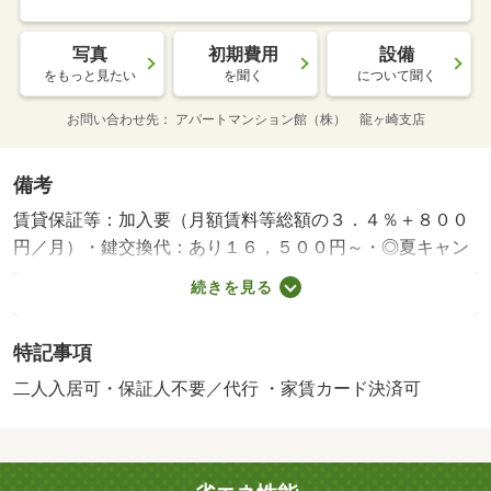
写真
初期費用
設備
をもっと見たい
を聞く
について聞く
お問い合わせ先
アパートマンション館（株） 龍ヶ崎支店
備考
賃貸保証等：加入要（月額賃料等総額の３．４％＋８００
円／月）・鍵交換代：あり１６，５００円～・◎夏キャン
ペーン♪家電プレゼント！対象物件は「物件詳細を見る」を
続きを見る
クリック！ ８／３１まで・駐輪場：有/室内清掃費
用 71500円
特記事項
二人入居可・保証人不要／代行 ・家賃カード決済可