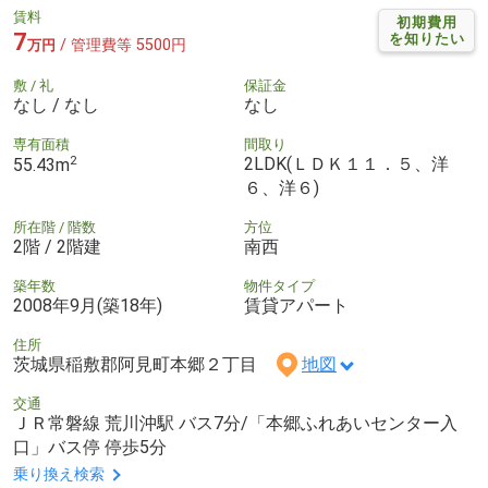
賃料
初期費用
7
を知りたい
/ 管理費等 5500円
万円
敷 / 礼
保証金
なし / なし
なし
専有面積
間取り
2
2LDK(ＬＤＫ１１．５、洋
55.43m
６、洋６)
所在階 / 階数
方位
2階 / 2階建
南西
築年数
物件タイプ
2008年9月(築18年)
賃貸アパート
住所
茨城県稲敷郡阿見町本郷２丁目
地図
交通
ＪＲ常磐線 荒川沖駅 バス7分/「本郷ふれあいセンター入
口」バス停 停歩5分
乗り換え検索