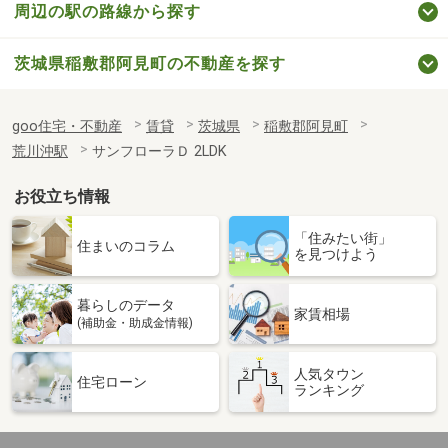
周辺の駅の路線から探す
茨城県稲敷郡阿見町の不動産を探す
goo住宅・不動産
賃貸
茨城県
稲敷郡阿見町
荒川沖駅
サンフローラＤ 2LDK
お役立ち情報
「住みたい街」
住まいのコラム
を見つけよう
暮らしのデータ
家賃相場
(補助金・助成金情報)
人気タウン
住宅ローン
ランキング