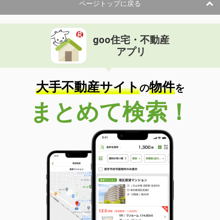
ページトップに戻る
goo住宅・不動産
アプリ
大手不動産サイト
物件
の
を
まとめて検索！