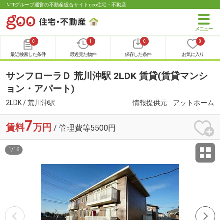
NTTグループ運営の不動産総合サイト goo住宅・不動産
0
1
0
0
最近検索した条件
最近見た物件
保存した条件
お気に入り
サンフローラＤ 荒川沖駅 2LDK 賃貸(賃貸マンシ
ョン・アパート)
2LDK / 荒川沖駅
情報提供元
アットホーム
7
賃料
万円
/ 管理費等5500円
1
/
16